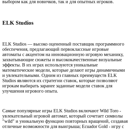
выбором как для новичков, так и для опытных игроков.
ELK Studios
ELK Studios — высоко оцененный поставщик программного
обеспечения, предлагающий первоклассные игровые
автоматы с акцентом на инновационную игровую механику,
захватывающие сюжеты и высококачественные визуальные
эффекты. В их играх используются уникальные
математические модели, которые делают игры динамичными
и увлекательными. Одним из главных преимуществ ELK
Studios являются их стратегии ставок, которые позволяют
игрокам выбирать заранее заданные модели ставок для
улучшения игрового опыта.
Самые популярные игры ELK Studios включают Wild Toro -
увлекательный игровой автомат, который сочетает символы
"wild" и уникальную функцию повторных вращений, создавая
отличные возможности для выигрыша; Ecuador Gold - игру с