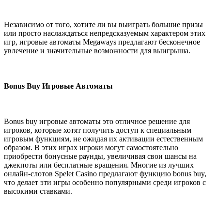
Независимо от того, хотите ли вы выиграть большие призы
или просто наслаждаться непредсказуемым характером этих
игр, игровые автоматы Megaways предлагают бесконечное
увлечение и значительные возможности для выигрыша.
Bonus Buy Игровые Автоматы
Bonus buy игровые автоматы это отличное решение для
игроков, которые хотят получить доступ к специальным
игровым функциям, не ожидая их активации естественным
образом. В этих играх игроки могут самостоятельно
приобрести бонусные раунды, увеличивая свои шансы на
джекпоты или бесплатные вращения. Многие из лучших
онлайн-слотов Spelet Casino предлагают функцию bonus buy,
что делает эти игры особенно популярными среди игроков с
высокими ставками.