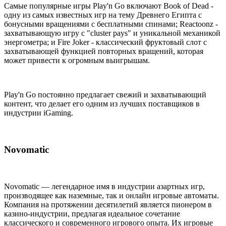
Самые популярные игры Play'n Go включают Book of Dead -
одну из самых известных игр на тему Древнего Египта с
бонусными вращениями с бесплатными спинами; Reactoonz -
захватывающую игру с "cluster pays" и уникальной механикой
энергометра; и Fire Joker - классический фруктовый слот с
захватывающей функцией повторных вращений, которая
может привести к огромным выигрышам.
Play'n Go постоянно предлагает свежий и захватывающий
контент, что делает его одним из лучших поставщиков в
индустрии iGaming.
Novomatic
Novomatic — легендарное имя в индустрии азартных игр,
производящее как наземные, так и онлайн игровые автоматы.
Компания на протяжении десятилетий является пионером в
казино-индустрии, предлагая идеальное сочетание
классического и современного игрового опыта. Их игровые