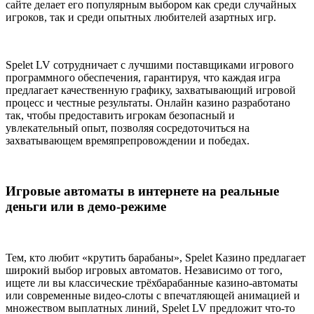
сайте делает его популярным выбором как среди случайных
игроков, так и среди опытных любителей азартных игр.
Spelet LV сотрудничает с лучшими поставщиками игрового
программного обеспечения, гарантируя, что каждая игра
предлагает качественную графику, захватывающий игровой
процесс и честные результаты. Онлайн казино разработано
так, чтобы предоставить игрокам безопасный и
увлекательный опыт, позволяя сосредоточиться на
захватывающем времяпрепровождении и победах.
Игровые автоматы в интернете на реальные
деньги или в демо-режиме
Тем, кто любит «крутить барабаны», Spelet Казино предлагает
широкий выбор игровых автоматов. Независимо от того,
ищете ли вы классические трёхбарабанные казино-автоматы
или современные видео-слоты с впечатляющей анимацией и
множеством выплатных линий, Spelet LV предложит что-то