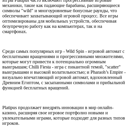
Игры Platipus часто включают прогрессивные игровые
механики, такие как падающие барабаны, расширяющиеся
символы "wild" и многоуровневые бонусные раунды, что
обеспечивает захватывающий игровой процесс. Все игры
оптимизированы для мобильных устройств, обеспечивая
безупречную работу как на компьютерах, так и на
смартфонах.
Среди самых популярных игр - Wild Spin - игровой автомат с
бесплатными вращениями и прогрессивными множителями,
которые могут привести к потенциально огромным
выигрышам; Chilli Fiesta - игра с пикантной темой, "scatter"
выигрышами и высокой волатильностью; и Pharaoh’s Empire -
визуально впечатляющий игровой автомат, вдохновленный
Древним Египтом, с засыпанными символами и прибыльной
функцией бесплатных вращений.
Platipus продолжает внедрять инновации в мир онлайн-
казино, расширяя свое игровое портфолио новыми и
увлекательными играми, которые подходят для разных типов
игроков.