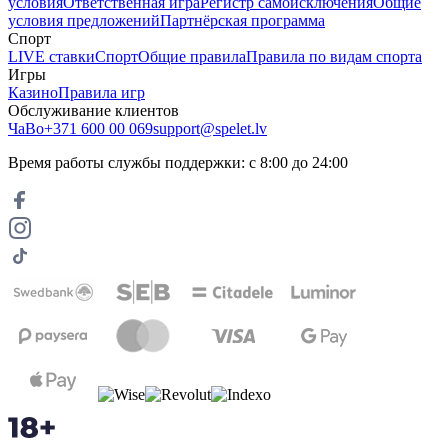
условия
Ответственная игра
Регистр самоисключения
Общие
условия предложений
Партнёрская программа
Спорт
LIVE ставки
Спорт
Общие правила
Правила по видам спорта
Игры
Казино
Правила игр
Обслуживание клиентов
ЧаВо
+371 600 00 069
support@spelet.lv
Время работы службы поддержки: с 8:00 до 24:00