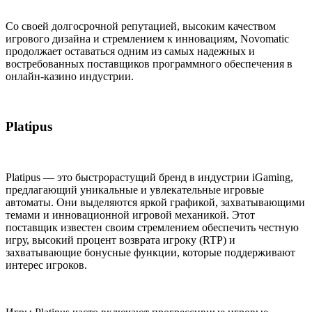
Со своей долгосрочной репутацией, высоким качеством
игрового дизайна и стремлением к инновациям, Novomatic
продолжает оставаться одним из самых надежных и
востребованных поставщиков программного обеспечения в
онлайн-казино индустрии.
Platipus
Platipus — это быстрорастущий бренд в индустрии iGaming,
предлагающий уникальные и увлекательные игровые
автоматы. Они выделяются яркой графикой, захватывающими
темами и инновационной игровой механикой. Этот
поставщик известен своим стремлением обеспечить честную
игру, высокий процент возврата игроку (RTP) и
захватывающие бонусные функции, которые поддерживают
интерес игроков.