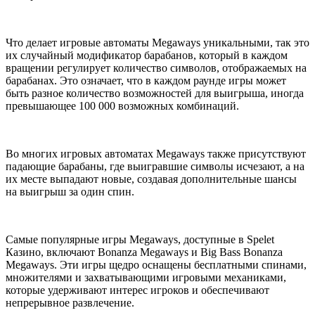
Что делает игровые автоматы Megaways уникальными, так это
их случайный модификатор барабанов, который в каждом
вращении регулирует количество символов, отображаемых на
барабанах. Это означает, что в каждом раунде игры может
быть разное количество возможностей для выигрыша, иногда
превышающее 100 000 возможных комбинаций.
Во многих игровых автоматах Megaways также присутствуют
падающие барабаны, где выигравшие символы исчезают, а на
их месте выпадают новые, создавая дополнительные шансы
на выигрыш за один спин.
Самые популярные игры Megaways, доступные в Spelet
Казино, включают Bonanza Megaways и Big Bass Bonanza
Megaways. Эти игры щедро оснащены бесплатными спинами,
множителями и захватывающими игровыми механиками,
которые удерживают интерес игроков и обеспечивают
непрерывное развлечение.