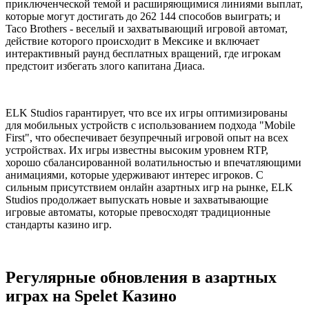
приключенческой темой и расширяющимися линиями выплат,
которые могут достигать до 262 144 способов выиграть; и
Taco Brothers - веселый и захватывающий игровой автомат,
действие которого происходит в Мексике и включает
интерактивный раунд бесплатных вращений, где игрокам
предстоит избегать злого капитана Диаса.
ELK Studios гарантирует, что все их игры оптимизированы
для мобильных устройств с использованием подхода "Mobile
First", что обеспечивает безупречный игровой опыт на всех
устройствах. Их игры известны высоким уровнем RTP,
хорошо сбалансированной волатильностью и впечатляющими
анимациями, которые удерживают интерес игроков. С
сильным присутствием онлайн азартных игр на рынке, ELK
Studios продолжает выпускать новые и захватывающие
игровые автоматы, которые превосходят традиционные
стандарты казино игр.
Регулярные обновления в азартных
играх на Spelet Казино