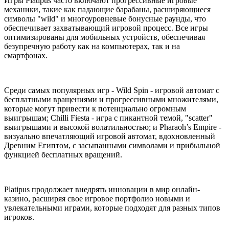
Игры Platipus часто включают прогрессивные игровые
механики, такие как падающие барабаны, расширяющиеся
символы "wild" и многоуровневые бонусные раунды, что
обеспечивает захватывающий игровой процесс. Все игры
оптимизированы для мобильных устройств, обеспечивая
безупречную работу как на компьютерах, так и на
смартфонах.
Среди самых популярных игр - Wild Spin - игровой автомат с
бесплатными вращениями и прогрессивными множителями,
которые могут привести к потенциально огромным
выигрышам; Chilli Fiesta - игра с пикантной темой, "scatter"
выигрышами и высокой волатильностью; и Pharaoh’s Empire -
визуально впечатляющий игровой автомат, вдохновленный
Древним Египтом, с засыпанными символами и прибыльной
функцией бесплатных вращений.
Platipus продолжает внедрять инновации в мир онлайн-
казино, расширяя свое игровое портфолио новыми и
увлекательными играми, которые подходят для разных типов
игроков.