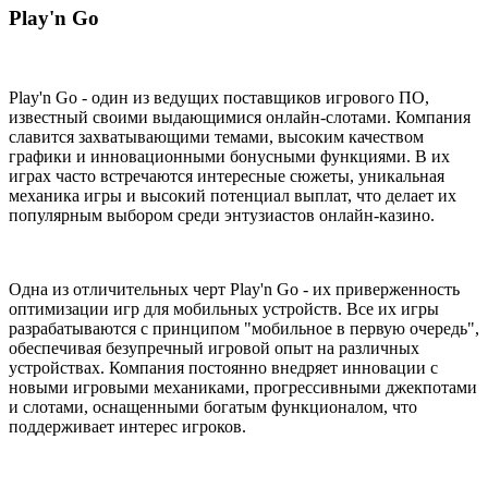
Play'n Go
Play'n Go - один из ведущих поставщиков игрового ПО,
известный своими выдающимися онлайн-слотами. Компания
славится захватывающими темами, высоким качеством
графики и инновационными бонусными функциями. В их
играх часто встречаются интересные сюжеты, уникальная
механика игры и высокий потенциал выплат, что делает их
популярным выбором среди энтузиастов онлайн-казино.
Одна из отличительных черт Play'n Go - их приверженность
оптимизации игр для мобильных устройств. Все их игры
разрабатываются с принципом "мобильное в первую очередь",
обеспечивая безупречный игровой опыт на различных
устройствах. Компания постоянно внедряет инновации с
новыми игровыми механиками, прогрессивными джекпотами
и слотами, оснащенными богатым функционалом, что
поддерживает интерес игроков.