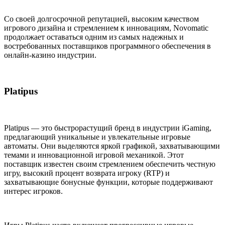
Со своей долгосрочной репутацией, высоким качеством
игрового дизайна и стремлением к инновациям, Novomatic
продолжает оставаться одним из самых надежных и
востребованных поставщиков программного обеспечения в
онлайн-казино индустрии.
Platipus
Platipus — это быстрорастущий бренд в индустрии iGaming,
предлагающий уникальные и увлекательные игровые
автоматы. Они выделяются яркой графикой, захватывающими
темами и инновационной игровой механикой. Этот
поставщик известен своим стремлением обеспечить честную
игру, высокий процент возврата игроку (RTP) и
захватывающие бонусные функции, которые поддерживают
интерес игроков.