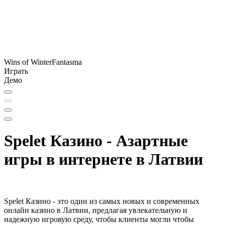
Wins of Winter
Fantasma
Играть
Демо
Spelet Казино - Азартные
игры в интернете в Латвии
Spelet Казино - это один из самых новых и современных
онлайн казино в Латвии, предлагая увлекательную и
надежную игровую среду, чтобы клиенты могли чтобы