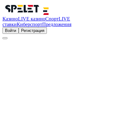
Казино
LIVE казино
Спорт
LIVE
ставки
Киберспорт
Предложения
Войти
Регистрация