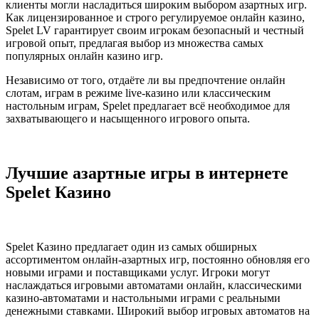
клиенты могли насладиться широким выбором азартных игр.
Как лицензированное и строго регулируемое онлайн казино,
Spelet LV гарантирует своим игрокам безопасный и честный
игровой опыт, предлагая выбор из множества самых
популярных онлайн казино игр.
Независимо от того, отдаёте ли вы предпочтение онлайн
слотам, играм в режиме live-казино или классическим
настольным играм, Spelet предлагает всё необходимое для
захватывающего и насыщенного игрового опыта.
Лучшие азартные игры в интернете
Spelet Казино
Spelet Казино предлагает один из самых обширных
ассортиментом онлайн-азартных игр, постоянно обновляя его
новыми играми и поставщиками услуг. Игроки могут
наслаждаться игровыми автоматами онлайн, классическими
казино-автоматами и настольными играми с реальными
денежными ставками. Широкий выбор игровых автоматов на