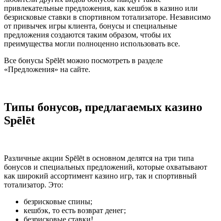
привлекательные предложения, как кешбэк в казино или
безрисковые ставки в спортивном тотализаторе. Независимо
от привычек игры клиента, бонусы и специальные
предложения создаются таким образом, чтобы их
преимущества могли полноценно использовать все.
Все бонусы Spēlēt можно посмотреть в разделе
«Предложения» на сайте.
Типы бонусов, предлагаемых казино
Spēlēt
Различные акции Spēlēt в основном делятся на три типа
бонусов и специальных предложений, которые охватывают
как широкий ассортимент казино игр, так и спортивный
тотализатор. Это:
безрисковые спины;
кешбэк, то есть возврат денег;
безрисковые ставки!