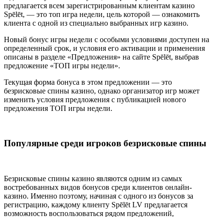
предлагается всем зарегистрированным клиентам казино
Spēlēt, — это топ игра недели, цель которой — ознакомить
клиента с одной из специально выбранных игр казино.
Новый бонус игры недели с особыми условиями доступен на
определенный срок, и условия его активации и применения
описаны в разделе «Предложения» на сайте Spēlēt, выбрав
предложение «ТОП игры недели».
Текущая форма бонуса в этом предложении — это
безрисковые спины казино, однако организатор игр может
изменить условия предложения с публикацией нового
предложения ТОП игры недели.
Популярные среди игроков безрисковые спины
Безрисковые спины казино являются одним из самых
востребованных видов бонусов среди клиентов онлайн-
казино. Именно поэтому, начиная с одного из бонусов за
регистрацию, каждому клиенту Spēlēt LV предлагается
возможность воспользоваться рядом предложений,