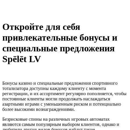
Откройте для себя
привлекательные бонусы и
специальные предложения
Spēlēt LV
Бонусы казино и специальные предложения спортивного
тотализатора доступны каждому клиенту с момента
регистрации, и их ассортимент регулярно пополняется, чтобы
постоянные клиенты могли продолжать наслаждаться
азартными играми с уменьшенным риском и потенциально
более высокими вознаграждениями.
Безрисковые спины на различных игровых автоматах
являются самым популярным выбором клиентов, однако и
любители других видов бонусов найдут такие