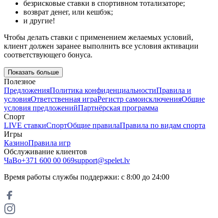
безрисковые ставки в спортивном тотализаторе;
возврат денег, или кешбэк;
и другие!
Чтобы делать ставки с применением желаемых условий,
клиент должен заранее выполнить все условия активации
соответствующего бонуса.
Показать больше
Полезное
Предложения
Политика конфиденциальности
Правила и
условия
Ответственная игра
Регистр самоисключения
Общие
условия предложений
Партнёрская программа
Спорт
LIVE ставки
Спорт
Общие правила
Правила по видам спорта
Игры
Казино
Правила игр
Обслуживание клиентов
ЧаВо
+371 600 00 069
support@spelet.lv
Время работы службы поддержки: с 8:00 до 24:00