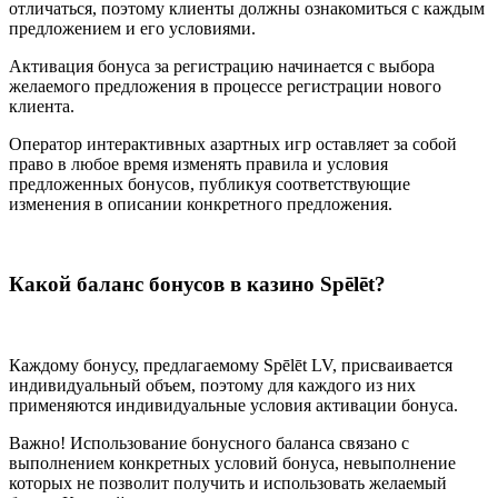
отличаться, поэтому клиенты должны ознакомиться с каждым
предложением и его условиями.
Активация бонуса за регистрацию начинается с выбора
желаемого предложения в процессе регистрации нового
клиента.
Оператор интерактивных азартных игр оставляет за собой
право в любое время изменять правила и условия
предложенных бонусов, публикуя соответствующие
изменения в описании конкретного предложения.
Какой баланс бонусов в казино Spēlēt?
Каждому бонусу, предлагаемому Spēlēt LV, присваивается
индивидуальный объем, поэтому для каждого из них
применяются индивидуальные условия активации бонуса.
Важно! Использование бонусного баланса связано с
выполнением конкретных условий бонуса, невыполнение
которых не позволит получить и использовать желаемый