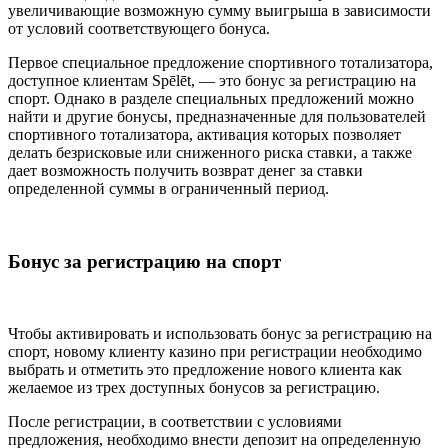
увеличивающие возможную сумму выигрыша в зависимости
от условий соответствующего бонуса.
Первое специальное предложение спортивного тотализатора,
доступное клиентам Spēlēt, — это бонус за регистрацию на
спорт. Однако в разделе специальных предложений можно
найти и другие бонусы, предназначенные для пользователей
спортивного тотализатора, активация которых позволяет
делать безрисковые или сниженного риска ставки, а также
дает возможность получить возврат денег за ставки
определенной суммы в ограниченный период.
Бонус за регистрацию на спорт
Чтобы активировать и использовать бонус за регистрацию на
спорт, новому клиенту казино при регистрации необходимо
выбрать и отметить это предложение нового клиента как
желаемое из трех доступных бонусов за регистрацию.
После регистрации, в соответствии с условиями
предложения, необходимо внести депозит на определенную