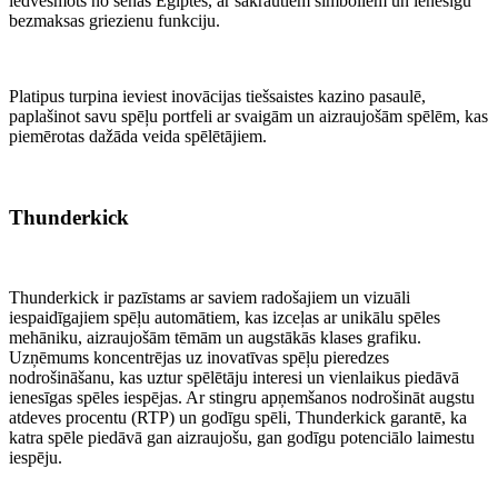
iedvesmots no senās Ēģiptes, ar sakrautiem simboliem un ienesīgu
bezmaksas griezienu funkciju.
Platipus turpina ieviest inovācijas tiešsaistes kazino pasaulē,
paplašinot savu spēļu portfeli ar svaigām un aizraujošām spēlēm, kas
piemērotas dažāda veida spēlētājiem.
Thunderkick
Thunderkick ir pazīstams ar saviem radošajiem un vizuāli
iespaidīgajiem spēļu automātiem, kas izceļas ar unikālu spēles
mehāniku, aizraujošām tēmām un augstākās klases grafiku.
Uzņēmums koncentrējas uz inovatīvas spēļu pieredzes
nodrošināšanu, kas uztur spēlētāju interesi un vienlaikus piedāvā
ienesīgas spēles iespējas. Ar stingru apņemšanos nodrošināt augstu
atdeves procentu (RTP) un godīgu spēli, Thunderkick garantē, ka
katra spēle piedāvā gan aizraujošu, gan godīgu potenciālo laimestu
iespēju.