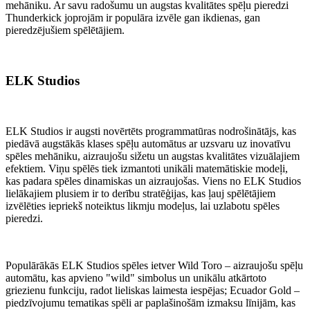
mehāniku. Ar savu radošumu un augstas kvalitātes spēļu pieredzi
Thunderkick joprojām ir populāra izvēle gan ikdienas, gan
pieredzējušiem spēlētājiem.
ELK Studios
ELK Studios ir augsti novērtēts programmatūras nodrošinātājs, kas
piedāvā augstākās klases spēļu automātus ar uzsvaru uz inovatīvu
spēles mehāniku, aizraujošu sižetu un augstas kvalitātes vizuālajiem
efektiem. Viņu spēlēs tiek izmantoti unikāli matemātiskie modeļi,
kas padara spēles dinamiskas un aizraujošas. Viens no ELK Studios
lielākajiem plusiem ir to derību stratēģijas, kas ļauj spēlētājiem
izvēlēties iepriekš noteiktus likmju modeļus, lai uzlabotu spēles
pieredzi.
Populārākās ELK Studios spēles ietver Wild Toro – aizraujošu spēļu
automātu, kas apvieno "wild" simbolus un unikālu atkārtoto
griezienu funkciju, radot lieliskas laimesta iespējas; Ecuador Gold –
piedzīvojumu tematikas spēli ar paplašinošām izmaksu līnijām, kas