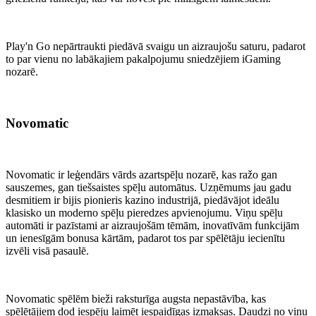
Play'n Go nepārtraukti piedāvā svaigu un aizraujošu saturu, padarot
to par vienu no labākajiem pakalpojumu sniedzējiem iGaming
nozarē.
Novomatic
Novomatic ir leģendārs vārds azartspēļu nozarē, kas ražo gan
sauszemes, gan tiešsaistes spēļu automātus. Uzņēmums jau gadu
desmitiem ir bijis pionieris kazino industrijā, piedāvājot ideālu
klasisko un moderno spēļu pieredzes apvienojumu. Viņu spēļu
automāti ir pazīstami ar aizraujošām tēmām, inovatīvām funkcijām
un ienesīgām bonusa kārtām, padarot tos par spēlētāju iecienītu
izvēli visā pasaulē.
Novomatic spēlēm bieži raksturīga augsta nepastāvība, kas
spēlētājiem dod iespēju laimēt iespaidīgas izmaksas. Daudzi no viņu