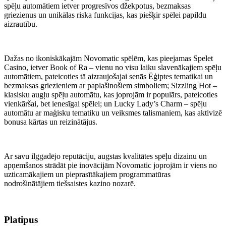
spēļu automātiem ietver progresīvos džekpotus, bezmaksas
griezienus un unikālas riska funkcijas, kas piešķir spēlei papildu
aizrautību.
Dažas no ikoniskākajām Novomatic spēlēm, kas pieejamas Spelet
Casino, ietver Book of Ra – vienu no visu laiku slavenākajiem spēļu
automātiem, pateicoties tā aizraujošajai senās Ēģiptes tematikai un
bezmaksas griezieniem ar paplašinošiem simboliem; Sizzling Hot –
klasisku augļu spēļu automātu, kas joprojām ir populārs, pateicoties
vienkāršai, bet ienesīgai spēlei; un Lucky Lady’s Charm – spēļu
automātu ar maģisku tematiku un veiksmes talismaniem, kas aktivizē
bonusa kārtas un reizinātājus.
Ar savu ilggadējo reputāciju, augstas kvalitātes spēļu dizainu un
apņemšanos strādāt pie inovācijām Novomatic joprojām ir viens no
uzticamākajiem un pieprasītākajiem programmatūras
nodrošinātājiem tiešsaistes kazino nozarē.
Platipus