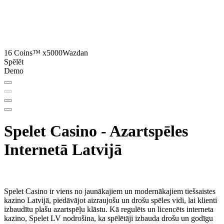
16 Coins™ x5000
Wazdan
Spēlēt
Demo
Spelet Casino - Azartspēles
Internetā Latvijā
Spelet Casino ir viens no jaunākajiem un modernākajiem tiešsaistes
kazino Latvijā, piedāvājot aizraujošu un drošu spēles vidi, lai klienti
izbaudītu plašu azartspēļu klāstu. Kā regulēts un licencēts interneta
kazino, Spelet LV nodrošina, ka spēlētāji izbauda drošu un godīgu