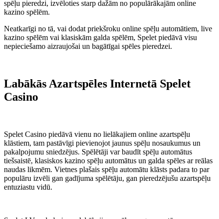
spēļu pieredzi, izvēloties starp dažām no populārākajām online
kazino spēlēm.
Neatkarīgi no tā, vai dodat priekšroku online spēļu automātiem, live
kazino spēlēm vai klasiskām galda spēlēm, Spelet piedāvā visu
nepieciešamo aizraujošai un bagātīgai spēles pieredzei.
Labākās Azartspēles Internetā Spelet
Casino
Spelet Casino piedāvā vienu no lielākajiem online azartspēļu
klāstiem, tam pastāvīgi pievienojot jaunus spēļu nosaukumus un
pakalpojumu sniedzējus. Spēlētāji var baudīt spēļu automātus
tiešsaistē, klasiskos kazino spēļu automātus un galda spēles ar reālas
naudas likmēm. Vietnes plašais spēļu automātu klāsts padara to par
populāru izvēli gan gadījuma spēlētāju, gan pieredzējušu azartspēļu
entuziastu vidū.