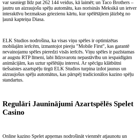
var sasniegt līdz pat 262 144 veidus, kā laimēt; un Taco Brothers –
jautru un aizraujošu spēļu automātu, kas norisinās Meksikā un ietver
interaktīvu bezmaksas griezienu kārtu, kur spēlētājiem jāizbēg no
ļaunā kapteiņa Diasa.
ELK Studios nodrošina, ka visas viņu spēles ir optimizētas
mobilajām ierīcēm, izmantojot pieeju "Mobile First", kas garantē
nevainojamu spēles pieredzi visās ierīcēs. Viņu spēles ir pazīstamas
ar augstu RTP līmeni, labi līdzsvarotu nepastāvību un iespaidīgām
animācijām, kas uztur spēlētāju interesi. Ar spēcīgu klātbūtni
tiešsaistes azartspēļu tirgū ELK Studios turpina izdot jaunus un
aizraujošus spēļu automātus, kas pārspēj tradicionālos kazino spēļu
standartus.
Regulāri Jauninājumi Azartspēlēs Spelet
Casino
Online kazino Spelet apņemas nodrošināt vienmēr atjaunotu un