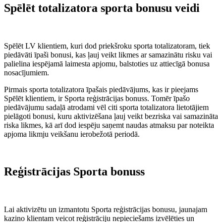
Spēlēt totalizatora sporta bonusu veidi
Spēlēt LV klientiem, kuri dod priekšroku sporta totalizatoram, tiek
piedāvāti īpaši bonusi, kas ļauj veikt likmes ar samazinātu risku vai
palielina iespējamā laimesta apjomu, balstoties uz attiecīgā bonusa
nosacījumiem.
Pirmais sporta totalizatora īpašais piedāvājums, kas ir pieejams
Spēlēt klientiem, ir Sporta reģistrācijas bonuss. Tomēr īpašo
piedāvājumu sadaļā atrodami vēl citi sporta totalizatora lietotājiem
pielāgoti bonusi, kuru aktivizēšana ļauj veikt bezriska vai samazināta
riska likmes, kā arī dod iespēju saņemt naudas atmaksu par noteikta
apjoma likmju veikšanu ierobežotā periodā.
Reģistrācijas Sporta bonuss
Lai aktivizētu un izmantotu Sporta reģistrācijas bonusu, jaunajam
kazino klientam veicot reģistrāciju nepieciešams izvēlēties un