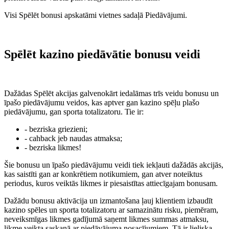
Visi Spēlēt bonusi apskatāmi vietnes sadaļā Piedāvājumi.
Spēlēt kazino piedāvātie bonusu veidi
Dažādas Spēlēt akcijas galvenokārt iedalāmas trīs veidu bonusu un
īpašo piedāvājumu veidos, kas aptver gan kazino spēļu plašo
piedāvājumu, gan sporta totalizatoru. Tie ir:
- bezriska griezieni;
- cahback jeb naudas atmaksa;
- bezriska likmes!
Šie bonusu un īpašo piedāvājumu veidi tiek iekļauti dažādās akcijās,
kas saistīti gan ar konkrētiem notikumiem, gan atver noteiktus
periodus, kuros veiktās likmes ir piesaistītas attiecīgajam bonusam.
Dažādu bonusu aktivācija un izmantošana ļauj klientiem izbaudīt
kazino spēles un sporta totalizatoru ar samazinātu risku, piemēram,
neveiksmīgas likmes gadījumā saņemt likmes summas atmaksu,
likme veikta saskaņā ar piedāvājuma nosacījumiem. Tā ir lieliska