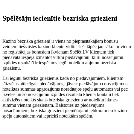
Spēlētāju iecienītie bezriska griezieni
Kazino bezriska griezieni ir viens no pieprasītākajiem bonusu
veidiem tiešsaistes kazino klientu vidū. Tieši tāpēc jau sākot ar vienu
no reģistrācijas bonusiem ikvienam Spēlēt LV klientam tiek
piedāvāta iespēja izmantot virkni piedāvājumu, kuru nosacījumu
izpildes rezultātā ir iespējams iegūt noteiktu apjomu bezriska
griezienu.
Lai iegūtu bezriska griezienus kādā no piedāvājumiem, klientam
jāizvēlas attiecīgais piedāvājums, jāveic piedāvājuma nosacījumos
noteiktās summas apgrozījums norādītajos spēļu automātos vai pēc
izvēles un šo nosacījumu izpildes rezultātā klienta kontam tiek
aktivizēts noteikts skaits bezriska griezienu ar noteiktu likmes
summu vienam griezienam. Balstoties uz piedāvājuma
nosacījumiem, bezriska griezieni piemērojami jebkuram no kazino
spēļu automātiem vai iepriekš noteiktām spēlēm.