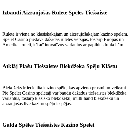
Izbaudi Aizraujošās Rulete Spēles Tiešsaistē
Rulete ir viena no klasiskākajām un aizraujošākajām kazino spēlēm.
Spelet Casino piedāvā dažādas ruletes versijas, tostarp Eiropas un
Amerikas ruleti, kā arī inovatīvus variantus ar papildus funkcijām.
Atklāj Plašu Tiešsaistes Blekdžeka Spēļu Klāstu
Blekdžeks ir iecienīta kazino spēle, kas apvieno prasmi un veiksmi.
Pie Spelet Casino spēlētāji var baudīt dažādus tiešsaistes blekdžeka
variantus, tostarp klasisko blekdžeku, multi-hand blekdžeku un
aizraujošas live kazino spēļu iespējas.
Galda Spēles Tiešsaistes Kazino Spelet