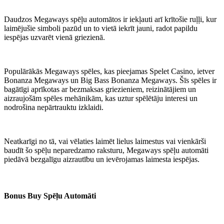
Daudzos Megaways spēļu automātos ir iekļauti arī krītošie ruļļi, kur
laimējušie simboli pazūd un to vietā iekrīt jauni, radot papildu
iespējas uzvarēt vienā griezienā.
Populārākās Megaways spēles, kas pieejamas Spelet Casino, ietver
Bonanza Megaways un Big Bass Bonanza Megaways. Šīs spēles ir
bagātīgi aprīkotas ar bezmaksas griezieniem, reizinātājiem un
aizraujošām spēles mehānikām, kas uztur spēlētāju interesi un
nodrošina nepārtrauktu izklaidi.
Neatkarīgi no tā, vai vēlaties laimēt lielus laimestus vai vienkārši
baudīt šo spēļu neparedzamo raksturu, Megaways spēļu automāti
piedāvā bezgalīgu aizrautību un ievērojamas laimesta iespējas.
Bonus Buy Spēļu Automāti