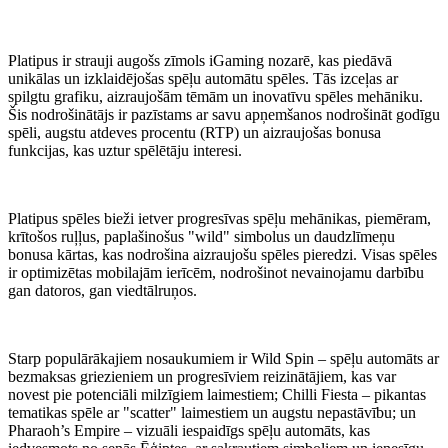
Platipus ir strauji augošs zīmols iGaming nozarē, kas piedāvā
unikālas un izklaidējošas spēļu automātu spēles. Tās izceļas ar
spilgtu grafiku, aizraujošām tēmām un inovatīvu spēles mehāniku.
Šis nodrošinātājs ir pazīstams ar savu apņemšanos nodrošināt godīgu
spēli, augstu atdeves procentu (RTP) un aizraujošas bonusa
funkcijas, kas uztur spēlētāju interesi.
Platipus spēles bieži ietver progresīvas spēļu mehānikas, piemēram,
krītošos ruļļus, paplašinošus "wild" simbolus un daudzlīmeņu
bonusa kārtas, kas nodrošina aizraujošu spēles pieredzi. Visas spēles
ir optimizētas mobilajām ierīcēm, nodrošinot nevainojamu darbību
gan datoros, gan viedtālruņos.
Starp populārākajiem nosaukumiem ir Wild Spin – spēļu automāts ar
bezmaksas griezieniem un progresīviem reizinātājiem, kas var
novest pie potenciāli milzīgiem laimestiem; Chilli Fiesta – pikantas
tematikas spēle ar "scatter" laimestiem un augstu nepastāvību; un
Pharaoh’s Empire – vizuāli iespaidīgs spēļu automāts, kas