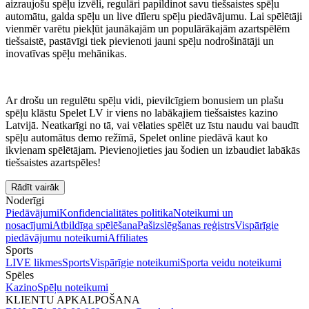
aizraujošu spēļu izvēli, regulāri papildinot savu tiešsaistes spēļu
automātu, galda spēļu un live dīleru spēļu piedāvājumu. Lai spēlētāji
vienmēr varētu piekļūt jaunākajām un populārākajām azartspēlēm
tiešsaistē, pastāvīgi tiek pievienoti jauni spēļu nodrošinātāji un
inovatīvas spēļu mehānikas.
Ar drošu un regulētu spēļu vidi, pievilcīgiem bonusiem un plašu
spēļu klāstu Spelet LV ir viens no labākajiem tiešsaistes kazino
Latvijā. Neatkarīgi no tā, vai vēlaties spēlēt uz īstu naudu vai baudīt
spēļu automātus demo režīmā, Spelet online piedāvā kaut ko
ikvienam spēlētājam. Pievienojieties jau šodien un izbaudiet labākās
tiešsaistes azartspēles!
Rādīt vairāk
Noderīgi
Piedāvājumi
Konfidencialitātes politika
Noteikumi un
nosacījumi
Atbildīga spēlēšana
Pašizslēgšanas reģistrs
Vispārīgie
piedāvājumu noteikumi
Affiliates
Sports
LIVE likmes
Sports
Vispārīgie noteikumi
Sporta veidu noteikumi
Spēles
Kazino
Spēļu noteikumi
KLIENTU APKALPOŠANA