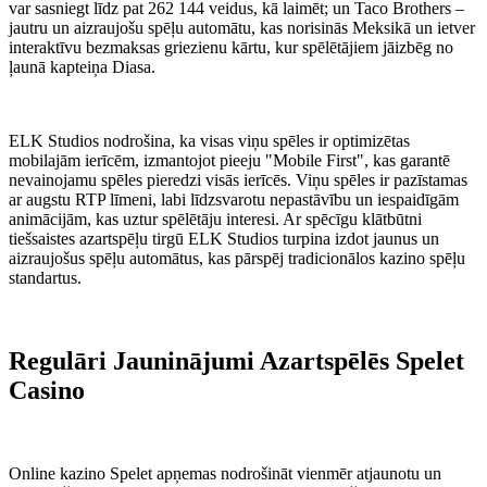
var sasniegt līdz pat 262 144 veidus, kā laimēt; un Taco Brothers –
jautru un aizraujošu spēļu automātu, kas norisinās Meksikā un ietver
interaktīvu bezmaksas griezienu kārtu, kur spēlētājiem jāizbēg no
ļaunā kapteiņa Diasa.
ELK Studios nodrošina, ka visas viņu spēles ir optimizētas
mobilajām ierīcēm, izmantojot pieeju "Mobile First", kas garantē
nevainojamu spēles pieredzi visās ierīcēs. Viņu spēles ir pazīstamas
ar augstu RTP līmeni, labi līdzsvarotu nepastāvību un iespaidīgām
animācijām, kas uztur spēlētāju interesi. Ar spēcīgu klātbūtni
tiešsaistes azartspēļu tirgū ELK Studios turpina izdot jaunus un
aizraujošus spēļu automātus, kas pārspēj tradicionālos kazino spēļu
standartus.
Regulāri Jauninājumi Azartspēlēs Spelet
Casino
Online kazino Spelet apņemas nodrošināt vienmēr atjaunotu un