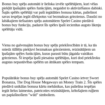
Bonus buy spēļu automāti ir lieliska izvēle spēlētājiem, kuri vēlas
piekļūt īpašajām spēles funkcijām, negaidot to aktivizēšanos dabiski.
Šajās spēlēs spēlētāji var paši iegādāties bonusa kārtas, palielinot
savas iespējas iegūt džekpotus vai bezmaksas griezienus. Daudzi no
labākajiem tiešsaistes spēļu automātiem Spelet Casino piedāvā
bonus buy funkciju, padarot šīs spēles īpaši iecienītas augsto likmju
spēlētāju vidū.
Viena no galvenajām bonus buy spēļu priekšrocībām ir tā, ka tās
sniedz tūlītēju piekļuvi bezmaksas griezieniem, reizinātājiem un
īpašajām spēles funkcijām, kuras parasti būtu jāgaida vairākus
griezienus. Šī iespēja īpaši piesaista spēlētājus, kuri dod priekšroku
augstas nepastāvības spēlēm un ātrākam spēles tempam.
Populārākie bonus buy spēļu automāti Spelet Casino ietver Sweet
Bonanza, The Dog House Megaways un Money Train 2. Šīs spēles
piedāvā unikālas bonusa kārtu mehānikas, kas palielina iespējas
iegūt lielus laimestus, pateicoties reizinātājiem, krītošajiem ruļļiem
un paplašinošiem "wild" simboliem.