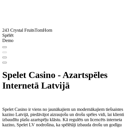
243 Crystal Fruits
TomHorn
Spēlēt
Demo
Spelet Casino - Azartspēles
Internetā Latvijā
Spelet Casino ir viens no jaunākajiem un modernākajiem tiešsaistes
kazino Latvijā, piedāvājot aizraujošu un drošu spēles vidi, lai klienti
izbaudītu plašu azartspēļu klāstu. Kā regulēts un licencēts interneta
kazino, Spelet LV nodrošina, ka spēlētāji izbauda drošu un godīgu