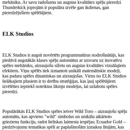
mehāniku. Ar savu radošumu un augstas kvalitātes spēļu pieredzi
Thunderkick joprojām ir populāra izvēle gan ikdienas, gan
pieredzējušiem spēlētājiem.
ELK Studios
ELK Studios ir augsti novērtēts programmatūras nodrošinātājs, kas
piedāvā augstākās klases spēļu automātus ar uzsvaru uz inovatīvu
spēles mehāniku, aizraujošu sižetu un augstas kvalitātes vizuālajiem
efektiem. Viņu spēlēs tiek izmantoti unikāli matemātiskie modeļi,
kas padara spēles dinamiskas un aizraujošas. Viens no ELK Studios
lielākajiem plusiem ir to derību stratēģijas, kas ļauj spēlētājiem
izvēlēties iepriekš noteiktus likmju modeļus, lai uzlabotu spēles
pieredzi.
Populārākās ELK Studios spēles ietver Wild Toro – aizraujošu spēļu
automātu, kas apvieno "wild" simbolus un unikālu atkārtoto
griezienu funkciju, radot lieliskas laimesta iespējas; Ecuador Gold –
piedzīvojumu tematikas spēli ar paplašinošām izmaksu līnijām, kas