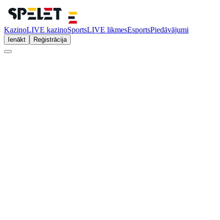
Kazino
LIVE kazino
Sports
LIVE likmes
Esports
Piedāvājumi
Ienākt
Reģistrācija