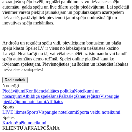
aizraujošu spēļu izvēli, regulāri papildinot savu tiešsaistes spēļu
automātu, galda spēļu un live dīleru spēļu piedāvājumu. Lai spēlētāji
vienmēr varētu piekļūt jaunākajām un populārākajām azartspēlēm
tiešsaistē, pastāvīgi tiek pievienoti jauni spēļu nodrošinātāji un
inovatīvas spēļu mehānikas.
Ar drošu un regulētu spēļu vidi, pievilcīgiem bonusiem un plašu
spēļu klāstu Spelet LV ir viens no labākajiem tiešsaistes kazino
Latvijā. Neatkarīgi no tā, vai vēlaties spēlēt uz īstu naudu vai baudīt
spēļu automātus demo režīmā, Spelet online piedāvā kaut ko
ikvienam spēlētājam. Pievienojieties jau šodien un izbaudiet labākās
tiešsaistes azartspēles!
Rādīt vairāk
Noderīgi
Piedāvājumi
Konfidencialitātes politika
Noteikumi un
nosacījumi
Atbildīga spēlēšana
Pašizslēgšanas reģistrs
Vispārīgie
piedāvājumu noteikumi
Affiliates
Sports
LIVE likmes
Sports
Vispārīgie noteikumi
Sporta veidu noteikumi
Spēles
Kazino
Spēļu noteikumi
KLIENTU APKALPOŠANA