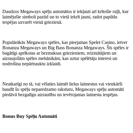
Daudzos Megaways spēļu automātos ir iekļauti arī krītošie ruļļi, kur
laimējušie simboli pazūd un to vietā iekrīt jauni, radot papildu
iespējas uzvarēt vienā griezienā.
Populārākās Megaways spēles, kas pieejamas Spelet Casino, ietver
Bonanza Megaways un Big Bass Bonanza Megaways. Šīs spēles ir
bagātīgi aprīkotas ar bezmaksas griezieniem, reizinātājiem un
aizraujošām spēles mehānikām, kas uztur spēlētāju interesi un
nodrošina nepārtrauktu izklaidi.
Neatkarīgi no tā, vai vēlaties laimēt lielus laimestus vai vienkārši
baudīt šo spēļu neparedzamo raksturu, Megaways spēļu automāti
piedāvā bezgalīgu aizrautību un ievērojamas laimesta iespējas.
Bonus Buy Spēļu Automāti