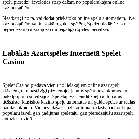
spēļu pieredzi, izvēloties starp dažām no populārākajām online
kazino spēlēm.
Neatkarīgi no tā, vai dodat priekšroku online spēļu automātiem, live
kazino spēlēm vai klasiskām galda spēlēm, Spelet piedāvā visu
nepieciešamo aizraujošai un bagātīgai spēles pieredzei.
Labākās Azartspēles Internetā Spelet
Casino
Spelet Casino piedāvā vienu no lielākajiem online azartspēļu
klāstiem, tam pastāvīgi pievienojot jaunus spēļu nosaukumus un
pakalpojumu sniedzējus. Spēlētāji var baudīt spēļu automātus
tiešsaistē, klasiskos kazino spēļu automātus un galda spēles ar reālas
naudas likmēm. Vietnes plašais spēļu automātu klāsts padara to par
populāru izvēli gan gadījuma spēlētāju, gan pieredzējušu azartspēļu
entuziastu vidū.