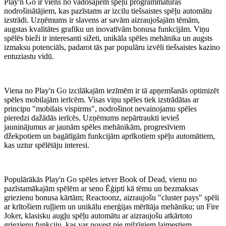
Play'n Go ir viens no vadošajiem spēļu programmatūras
nodrošinātājiem, kas pazīstams ar izcilu tiešsaistes spēļu automātu
izstrādi. Uzņēmums ir slavens ar savām aizraujošajām tēmām,
augstas kvalitātes grafiku un inovatīvām bonusa funkcijām. Viņu
spēlēs bieži ir interesanti sižeti, unikāla spēles mehānika un augsts
izmaksu potenciāls, padarot tās par populāru izvēli tiešsaistes kazino
entuziastu vidū.
Viena no Play'n Go izcilākajām iezīmēm ir tā apņemšanās optimizēt
spēles mobilajām ierīcēm. Visas viņu spēles tiek izstrādātas ar
principu "mobilais vispirms", nodrošinot nevainojamu spēles
pieredzi dažādās ierīcēs. Uzņēmums nepārtraukti ievieš
jauninājumus ar jaunām spēles mehānikām, progresīviem
džekpotiem un bagātīgām funkcijām aprīkotiem spēļu automātiem,
kas uztur spēlētāju interesi.
Populārākās Play'n Go spēles ietver Book of Dead, vienu no
pazīstamākajām spēlēm ar seno Ēģipti kā tēmu un bezmaksas
griezienu bonusa kārtām; Reactoonz, aizraujošu "cluster pays" spēli
ar krītošiem ruļļiem un unikālu enerģijas mērītāja mehāniku; un Fire
Joker, klasisku augļu spēļu automātu ar aizraujošu atkārtoto
griezienu funkciju, kas var novest pie milzīgiem laimestiem.