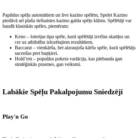
Papildus spēļu automātiem un live kazino spēlēm, Spelet Kazino
piedāvā arī plašu tiešsaistes kazino galda spēļu klāstu. Spēlētāji var
baudīt klasiskās spēles, piemēram:
Keno – loterijas tipa spēle, kurā spēlētāji izvēlas skaitļus un
cer uz atbilstību izlozētajiem rezultātiem.
Baccarat – vienkārša, bet aizraujoša kāršu spēle, kurā spēlētājs
sacenšas pret baņķieri.
Hold’em – populāra pokera variācija, kas pārbauda gan
stratēģiskās prasmes, gan veiksmi.
Labākie Spēļu Pakalpojumu Sniedzēji
Play'n Go