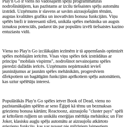
Play'n Go ir viens no vadošajiem spēļu programmatūras
nodrošinātājiem, kas pazīstams ar izcilu tiešsaistes spēļu automātu
izstrādi. Uzņēmums ir slavens ar savām aizraujošajām tēmām,
augstas kvalitātes grafiku un inovatīvām bonusa funkcijām. Viņu
spēlēs bieži ir interesanti sižeti, unikāla spēles mehānika un augsts
izmaksu potenciāls, padarot tās par populāru izvēli tiešsaistes kazino
entuziastu vidū.
Viena no Play'n Go izcilākajām iezīmēm ir tā apņemšanās optimizēt
spēles mobilajām ierīcēm. Visas viņu spēles tiek izstrādātas ar
principu "mobilais vispirms", nodrošinot nevainojamu spēles
pieredzi dažādās ierīcēs. Uzņēmums nepārtraukti ievieš
jauninājumus ar jaunām spēles mehānikām, progresīviem
džekpotiem un bagātīgām funkcijām aprīkotiem spēļu automātiem,
kas uztur spēlētāju interesi.
Populārākās Play'n Go spēles ietver Book of Dead, vienu no
pazīstamākajām spēlēm ar seno Ēģipti kā tēmu un bezmaksas
griezienu bonusa kārtām; Reactoonz, aizraujošu "cluster pays" spēli
ar krītošiem ruļļiem un unikālu enerģijas mērītāja mehāniku; un Fire
Joker, klasisku augļu spēļu automātu ar aizraujošu atkārtoto
griezienu funkciju, kas var novest pie milzīgiem laimestiem.