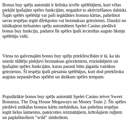
Bonus buy spēļu automāti ir lieliska izvēle spēlētājiem, kuri vēlas
piekļūt īpašajām spēles funkcijām, negaidot to aktivizēšanos dabiski.
Šajās spēlēs spēlētāji var paši iegādāties bonusa kārtas, palielinot
savas iespējas iegūt džekpotus vai bezmaksas griezienus. Daudzi no
labākajiem tiešsaistes spēļu automātiem Spelet Casino piedāvā
bonus buy funkciju, padarot šīs spēles īpaši iecienītas augsto likmju
spēlētāju vidū.
Viena no galvenajām bonus buy spēļu priekšrocībām ir tā, ka tās
sniedz tūlītēju piekļuvi bezmaksas griezieniem, reizinātājiem un
īpašajām spēles funkcijām, kuras parasti būtu jāgaida vairākus
griezienus. Šī iespēja īpaši piesaista spēlētājus, kuri dod priekšroku
augstas nepastāvības spēlēm un ātrākam spēles tempam.
Populārākie bonus buy spēļu automāti Spelet Casino ietver Sweet
Bonanza, The Dog House Megaways un Money Train 2. Šīs spēles
piedāvā unikālas bonusa kārtu mehānikas, kas palielina iespējas
iegūt lielus laimestus, pateicoties reizinātājiem, krītošajiem ruļļiem
un paplašinošiem "wild" simboliem.