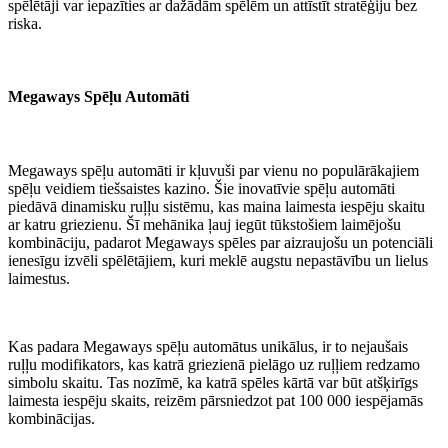
spēlētāji var iepazīties ar dažādām spēlēm un attīstīt stratēģiju bez
riska.
Megaways Spēļu Automāti
Megaways spēļu automāti ir kļuvuši par vienu no populārākajiem
spēļu veidiem tiešsaistes kazino. Šie inovatīvie spēļu automāti
piedāvā dinamisku ruļļu sistēmu, kas maina laimesta iespēju skaitu
ar katru griezienu. Šī mehānika ļauj iegūt tūkstošiem laimējošu
kombināciju, padarot Megaways spēles par aizraujošu un potenciāli
ienesīgu izvēli spēlētājiem, kuri meklē augstu nepastāvību un lielus
laimestus.
Kas padara Megaways spēļu automātus unikālus, ir to nejaušais
ruļļu modifikators, kas katrā griezienā pielāgo uz ruļļiem redzamo
simbolu skaitu. Tas nozīmē, ka katrā spēles kārtā var būt atšķirīgs
laimesta iespēju skaits, reizēm pārsniedzot pat 100 000 iespējamās
kombinācijas.