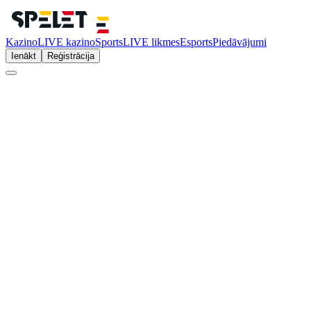
Kazino
LIVE kazino
Sports
LIVE likmes
Esports
Piedāvājumi
Ienākt
Reģistrācija