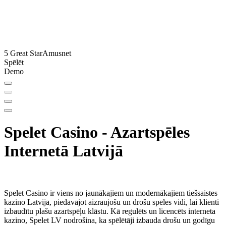
5 Great Star
Amusnet
Spēlēt
Demo
Spelet Casino - Azartspēles
Internetā Latvijā
Spelet Casino ir viens no jaunākajiem un modernākajiem tiešsaistes
kazino Latvijā, piedāvājot aizraujošu un drošu spēles vidi, lai klienti
izbaudītu plašu azartspēļu klāstu. Kā regulēts un licencēts interneta
kazino, Spelet LV nodrošina, ka spēlētāji izbauda drošu un godīgu