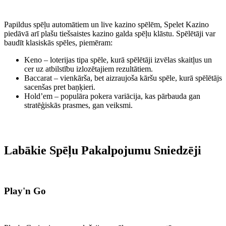
Papildus spēļu automātiem un live kazino spēlēm, Spelet Kazino
piedāvā arī plašu tiešsaistes kazino galda spēļu klāstu. Spēlētāji var
baudīt klasiskās spēles, piemēram:
Keno – loterijas tipa spēle, kurā spēlētāji izvēlas skaitļus un
cer uz atbilstību izlozētajiem rezultātiem.
Baccarat – vienkārša, bet aizraujoša kāršu spēle, kurā spēlētājs
sacenšas pret baņķieri.
Hold’em – populāra pokera variācija, kas pārbauda gan
stratēģiskās prasmes, gan veiksmi.
Labākie Spēļu Pakalpojumu Sniedzēji
Play'n Go