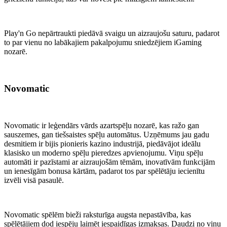
Play'n Go nepārtraukti piedāvā svaigu un aizraujošu saturu, padarot
to par vienu no labākajiem pakalpojumu sniedzējiem iGaming
nozarē.
Novomatic
Novomatic ir leģendārs vārds azartspēļu nozarē, kas ražo gan
sauszemes, gan tiešsaistes spēļu automātus. Uzņēmums jau gadu
desmitiem ir bijis pionieris kazino industrijā, piedāvājot ideālu
klasisko un moderno spēļu pieredzes apvienojumu. Viņu spēļu
automāti ir pazīstami ar aizraujošām tēmām, inovatīvām funkcijām
un ienesīgām bonusa kārtām, padarot tos par spēlētāju iecienītu
izvēli visā pasaulē.
Novomatic spēlēm bieži raksturīga augsta nepastāvība, kas
spēlētājiem dod iespēju laimēt iespaidīgas izmaksas. Daudzi no viņu