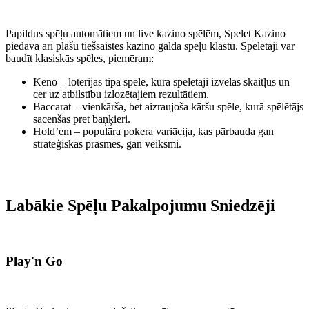
Papildus spēļu automātiem un live kazino spēlēm, Spelet Kazino
piedāvā arī plašu tiešsaistes kazino galda spēļu klāstu. Spēlētāji var
baudīt klasiskās spēles, piemēram:
Keno – loterijas tipa spēle, kurā spēlētāji izvēlas skaitļus un
cer uz atbilstību izlozētajiem rezultātiem.
Baccarat – vienkārša, bet aizraujoša kāršu spēle, kurā spēlētājs
sacenšas pret baņķieri.
Hold’em – populāra pokera variācija, kas pārbauda gan
stratēģiskās prasmes, gan veiksmi.
Labākie Spēļu Pakalpojumu Sniedzēji
Play'n Go