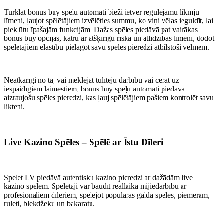
Turklāt bonus buy spēļu automāti bieži ietver regulējamu likmju
līmeni, ļaujot spēlētājiem izvēlēties summu, ko viņi vēlas ieguldīt, lai
piekļūtu īpašajām funkcijām. Dažas spēles piedāvā pat vairākas
bonus buy opcijas, katru ar atšķirīgu riska un atlīdzības līmeni, dodot
spēlētājiem elastību pielāgot savu spēles pieredzi atbilstoši vēlmēm.
Neatkarīgi no tā, vai meklējat tūlītēju darbību vai cerat uz
iespaidīgiem laimestiem, bonus buy spēļu automāti piedāvā
aizraujošu spēles pieredzi, kas ļauj spēlētājiem pašiem kontrolēt savu
likteni.
Live Kazino Spēles – Spēlē ar Īstu Dīleri
Spelet LV piedāvā autentisku kazino pieredzi ar dažādām live
kazino spēlēm. Spēlētāji var baudīt reāllaika mijiedarbību ar
profesionāliem dīleriem, spēlējot populāras galda spēles, piemēram,
ruleti, blekdžeku un bakaratu.