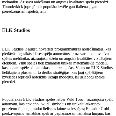
mehāniku. Ar savu radošumu un augstas kvalitātes spēļu pieredzi
Thunderkick joprojām ir populāra izvēle gan ikdienas, gan
pieredzējušiem spēlētājiem.
ELK Studios
ELK Studios ir augsti novērtēts programmatūras nodrošinātājs, kas
piedāvā augstākās klases spēļu automātus ar uzsvaru uz inovatīvu
spēles mehāniku, aizraujošu sižetu un augstas kvalitātes vizuālajiem
efektiem. Viņu spēlēs tiek izmantoti unikāli matemātiskie modeļi,
kas padara spēles dinamiskas un aizraujošas. Viens no ELK Studios
lielākajiem plusiem ir to derību stratēģijas, kas ļauj spēlētājiem
izvēlēties iepriekš noteiktus likmju modeļus, lai uzlabotu spēles
pieredzi.
Populārākās ELK Studios spēles ietver Wild Toro – aizraujošu spēļu
automātu, kas apvieno "wild" simbolus un unikālu atkārtoto
griezienu funkciju, radot lieliskas laimesta iespējas; Ecuador Gold –
piedzīvojumu tematikas spēli ar paplašinošām izmaksu līnijām, kas