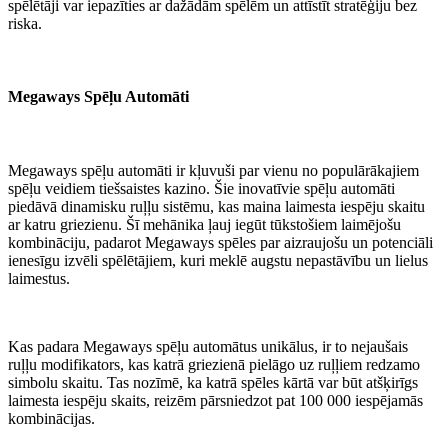
spēlētāji var iepazīties ar dažādām spēlēm un attīstīt stratēģiju bez
riska.
Megaways Spēļu Automāti
Megaways spēļu automāti ir kļuvuši par vienu no populārākajiem
spēļu veidiem tiešsaistes kazino. Šie inovatīvie spēļu automāti
piedāvā dinamisku ruļļu sistēmu, kas maina laimesta iespēju skaitu
ar katru griezienu. Šī mehānika ļauj iegūt tūkstošiem laimējošu
kombināciju, padarot Megaways spēles par aizraujošu un potenciāli
ienesīgu izvēli spēlētājiem, kuri meklē augstu nepastāvību un lielus
laimestus.
Kas padara Megaways spēļu automātus unikālus, ir to nejaušais
ruļļu modifikators, kas katrā griezienā pielāgo uz ruļļiem redzamo
simbolu skaitu. Tas nozīmē, ka katrā spēles kārtā var būt atšķirīgs
laimesta iespēju skaits, reizēm pārsniedzot pat 100 000 iespējamās
kombinācijas.