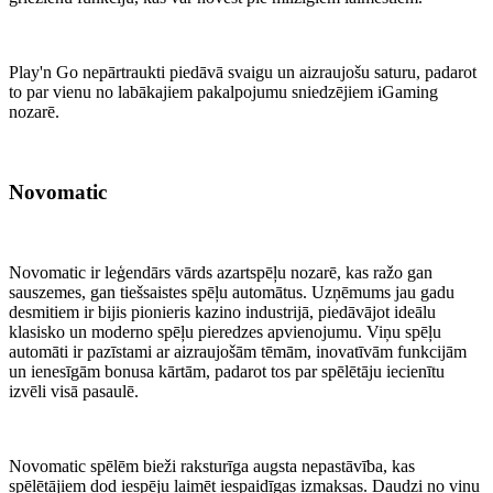
Play'n Go nepārtraukti piedāvā svaigu un aizraujošu saturu, padarot
to par vienu no labākajiem pakalpojumu sniedzējiem iGaming
nozarē.
Novomatic
Novomatic ir leģendārs vārds azartspēļu nozarē, kas ražo gan
sauszemes, gan tiešsaistes spēļu automātus. Uzņēmums jau gadu
desmitiem ir bijis pionieris kazino industrijā, piedāvājot ideālu
klasisko un moderno spēļu pieredzes apvienojumu. Viņu spēļu
automāti ir pazīstami ar aizraujošām tēmām, inovatīvām funkcijām
un ienesīgām bonusa kārtām, padarot tos par spēlētāju iecienītu
izvēli visā pasaulē.
Novomatic spēlēm bieži raksturīga augsta nepastāvība, kas
spēlētājiem dod iespēju laimēt iespaidīgas izmaksas. Daudzi no viņu