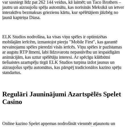
var sasniegt līdz pat 262 144 veidus, kā laimēt; un Taco Brothers –
jautru un aizraujošu spēļu automātu, kas norisinās Meksikā un ietver
interaktīvu bezmaksas griezienu kārtu, kur spēlētājiem jāizbēg no
ļaunā kapteiņa Diasa.
ELK Studios nodrošina, ka visas viņu spēles ir optimizētas
mobilajām ierīcēm, izmantojot pieeju "Mobile First", kas garantē
nevainojamu spēles pieredzi visās ierīcēs. Viņu spēles ir pazīstamas
ar augstu RTP līmeni, labi līdzsvarotu nepastāvību un iespaidīgām
animācijām, kas uztur spēlētāju interesi. Ar spēcīgu klātbūtni
tiešsaistes azartspēļu tirgū ELK Studios turpina izdot jaunus un
aizraujošus spēļu automātus, kas pārspēj tradicionālos kazino spēļu
standartus.
Regulāri Jauninājumi Azartspēlēs Spelet
Casino
Online kazino Spelet apņemas nodrošināt vienmēr atjaunotu un