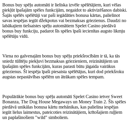
Bonus buy spēļu automāti ir lieliska izvēle spēlētājiem, kuri vēlas
piekļūt īpašajām spēles funkcijām, negaidot to aktivizēšanos dabiski.
Šajās spēlēs spēlētāji var paši iegādāties bonusa kārtas, palielinot
savas iespējas iegūt džekpotus vai bezmaksas griezienus. Daudzi no
labākajiem tiešsaistes spēļu automātiem Spelet Casino piedāvā
bonus buy funkciju, padarot šīs spēles īpaši iecienītas augsto likmju
spēlētāju vidū.
Viena no galvenajām bonus buy spēļu priekšrocībām ir tā, ka tās
sniedz tūlītēju piekļuvi bezmaksas griezieniem, reizinātājiem un
īpašajām spēles funkcijām, kuras parasti būtu jāgaida vairākus
griezienus. Šī iespēja īpaši piesaista spēlētājus, kuri dod priekšroku
augstas nepastāvības spēlēm un ātrākam spēles tempam.
Populārākie bonus buy spēļu automāti Spelet Casino ietver Sweet
Bonanza, The Dog House Megaways un Money Train 2. Šīs spēles
piedāvā unikālas bonusa kārtu mehānikas, kas palielina iespējas
iegūt lielus laimestus, pateicoties reizinātājiem, krītošajiem ruļļiem
un paplašinošiem "wild" simboliem.