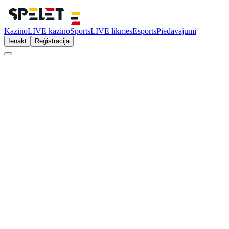
Kazino
LIVE kazino
Sports
LIVE likmes
Esports
Piedāvājumi
Ienākt
Reģistrācija