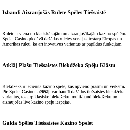
Izbaudi Aizraujošās Rulete Spēles Tiešsaistē
Rulete ir viena no klasiskākajām un aizraujošākajām kazino spēlēm.
Spelet Casino piedāvā dažādas ruletes versijas, tostarp Eiropas un
Amerikas ruleti, kā arī inovatīvus variantus ar papildus funkcijām.
Atklāj Plašu Tiešsaistes Blekdžeka Spēļu Klāstu
Blekdžeks ir iecienīta kazino spēle, kas apvieno prasmi un veiksmi.
Pie Spelet Casino spēlētāji var baudīt dažādus tiešsaistes blekdžeka
variantus, tostarp klasisko blekdžeku, multi-hand blekdžeku un
aizraujošas live kazino spēļu iespējas.
Galda Spēles Tiešsaistes Kazino Spelet