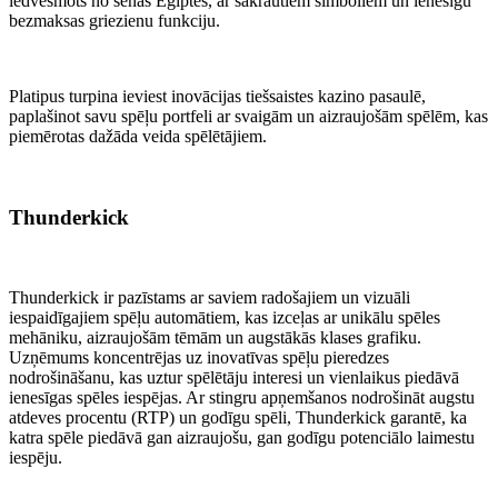
iedvesmots no senās Ēģiptes, ar sakrautiem simboliem un ienesīgu
bezmaksas griezienu funkciju.
Platipus turpina ieviest inovācijas tiešsaistes kazino pasaulē,
paplašinot savu spēļu portfeli ar svaigām un aizraujošām spēlēm, kas
piemērotas dažāda veida spēlētājiem.
Thunderkick
Thunderkick ir pazīstams ar saviem radošajiem un vizuāli
iespaidīgajiem spēļu automātiem, kas izceļas ar unikālu spēles
mehāniku, aizraujošām tēmām un augstākās klases grafiku.
Uzņēmums koncentrējas uz inovatīvas spēļu pieredzes
nodrošināšanu, kas uztur spēlētāju interesi un vienlaikus piedāvā
ienesīgas spēles iespējas. Ar stingru apņemšanos nodrošināt augstu
atdeves procentu (RTP) un godīgu spēli, Thunderkick garantē, ka
katra spēle piedāvā gan aizraujošu, gan godīgu potenciālo laimestu
iespēju.