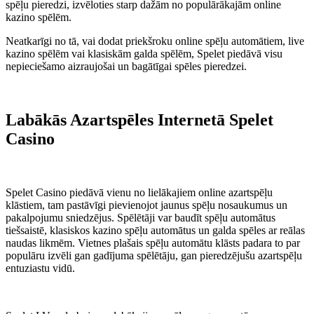
spēļu pieredzi, izvēloties starp dažām no populārākajām online
kazino spēlēm.
Neatkarīgi no tā, vai dodat priekšroku online spēļu automātiem, live
kazino spēlēm vai klasiskām galda spēlēm, Spelet piedāvā visu
nepieciešamo aizraujošai un bagātīgai spēles pieredzei.
Labākās Azartspēles Internetā Spelet
Casino
Spelet Casino piedāvā vienu no lielākajiem online azartspēļu
klāstiem, tam pastāvīgi pievienojot jaunus spēļu nosaukumus un
pakalpojumu sniedzējus. Spēlētāji var baudīt spēļu automātus
tiešsaistē, klasiskos kazino spēļu automātus un galda spēles ar reālas
naudas likmēm. Vietnes plašais spēļu automātu klāsts padara to par
populāru izvēli gan gadījuma spēlētāju, gan pieredzējušu azartspēļu
entuziastu vidū.