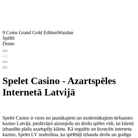
9 Coins Grand Gold Edition
Wazdan
Spēlēt
Demo
Spelet Casino - Azartspēles
Internetā Latvijā
Spelet Casino ir viens no jaunākajiem un modernākajiem tiešsaistes
kazino Latvijā, piedāvājot aizraujošu un drošu spēles vidi, lai klienti
izbaudītu plašu azartspēļu klāstu. Kā regulēts un licencēts interneta
kazino, Spelet LV nodrošina, ka spēlētāji izbauda drošu un godīgu