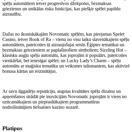
spēļu automātiem ietver progresīvos džekpotus, bezmaksas
griezienus un unikālas riska funkcijas, kas piešķir spēlei papildu
aizrautību.
Dažas no ikoniskākajām Novomatic spēlēm, kas pieejamas Spelet
Casino, ietver Book of Ra – vienu no visu laiku slavenākajiem spēļu
automātiem, pateicoties tā aizraujošajai senās Ēģiptes tematikai un
bezmaksas griezieniem ar paplašinošiem simboliem; Sizzling Hot –
klasisku augļu spēļu automātu, kas joprojām ir populārs, pateicoties
vienkāršai, bet ienesīgai spēlei; un Lucky Lady’s Charm – spēļu
automātu ar maģisku tematiku un veiksmes talismaniem, kas aktivizē
bonusa kārtas un reizinātājus.
Ar savu ilggadējo reputāciju, augstas kvalitātes spēļu dizainu un
apņemšanos strādāt pie inovācijām Novomatic joprojām ir viens no
uzticamākajiem un pieprasītākajiem programmatūras
nodrošinātājiem tiešsaistes kazino nozarē.
Platipus