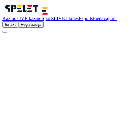
Kazino
LIVE kazino
Sports
LIVE likmes
Esports
Piedāvājumi
Ienākt
Reģistrācija