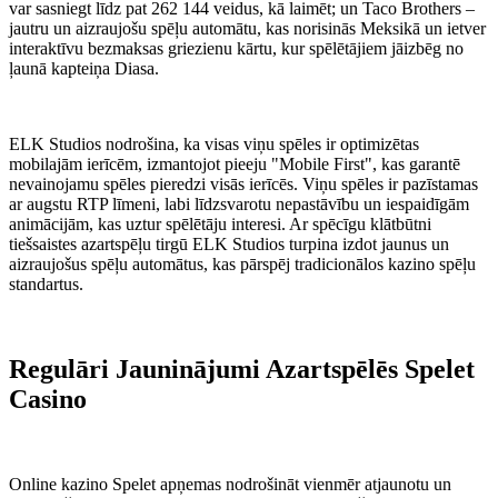
var sasniegt līdz pat 262 144 veidus, kā laimēt; un Taco Brothers –
jautru un aizraujošu spēļu automātu, kas norisinās Meksikā un ietver
interaktīvu bezmaksas griezienu kārtu, kur spēlētājiem jāizbēg no
ļaunā kapteiņa Diasa.
ELK Studios nodrošina, ka visas viņu spēles ir optimizētas
mobilajām ierīcēm, izmantojot pieeju "Mobile First", kas garantē
nevainojamu spēles pieredzi visās ierīcēs. Viņu spēles ir pazīstamas
ar augstu RTP līmeni, labi līdzsvarotu nepastāvību un iespaidīgām
animācijām, kas uztur spēlētāju interesi. Ar spēcīgu klātbūtni
tiešsaistes azartspēļu tirgū ELK Studios turpina izdot jaunus un
aizraujošus spēļu automātus, kas pārspēj tradicionālos kazino spēļu
standartus.
Regulāri Jauninājumi Azartspēlēs Spelet
Casino
Online kazino Spelet apņemas nodrošināt vienmēr atjaunotu un