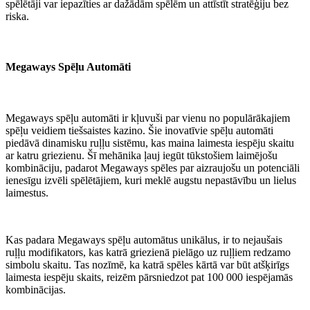
spēlētāji var iepazīties ar dažādām spēlēm un attīstīt stratēģiju bez
riska.
Megaways Spēļu Automāti
Megaways spēļu automāti ir kļuvuši par vienu no populārākajiem
spēļu veidiem tiešsaistes kazino. Šie inovatīvie spēļu automāti
piedāvā dinamisku ruļļu sistēmu, kas maina laimesta iespēju skaitu
ar katru griezienu. Šī mehānika ļauj iegūt tūkstošiem laimējošu
kombināciju, padarot Megaways spēles par aizraujošu un potenciāli
ienesīgu izvēli spēlētājiem, kuri meklē augstu nepastāvību un lielus
laimestus.
Kas padara Megaways spēļu automātus unikālus, ir to nejaušais
ruļļu modifikators, kas katrā griezienā pielāgo uz ruļļiem redzamo
simbolu skaitu. Tas nozīmē, ka katrā spēles kārtā var būt atšķirīgs
laimesta iespēju skaits, reizēm pārsniedzot pat 100 000 iespējamās
kombinācijas.