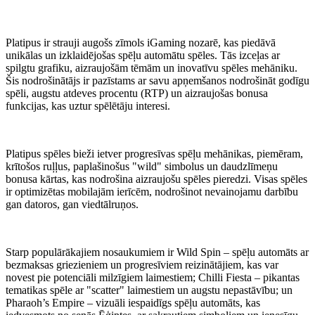
Platipus ir strauji augošs zīmols iGaming nozarē, kas piedāvā
unikālas un izklaidējošas spēļu automātu spēles. Tās izceļas ar
spilgtu grafiku, aizraujošām tēmām un inovatīvu spēles mehāniku.
Šis nodrošinātājs ir pazīstams ar savu apņemšanos nodrošināt godīgu
spēli, augstu atdeves procentu (RTP) un aizraujošas bonusa
funkcijas, kas uztur spēlētāju interesi.
Platipus spēles bieži ietver progresīvas spēļu mehānikas, piemēram,
krītošos ruļļus, paplašinošus "wild" simbolus un daudzlīmeņu
bonusa kārtas, kas nodrošina aizraujošu spēles pieredzi. Visas spēles
ir optimizētas mobilajām ierīcēm, nodrošinot nevainojamu darbību
gan datoros, gan viedtālruņos.
Starp populārākajiem nosaukumiem ir Wild Spin – spēļu automāts ar
bezmaksas griezieniem un progresīviem reizinātājiem, kas var
novest pie potenciāli milzīgiem laimestiem; Chilli Fiesta – pikantas
tematikas spēle ar "scatter" laimestiem un augstu nepastāvību; un
Pharaoh’s Empire – vizuāli iespaidīgs spēļu automāts, kas