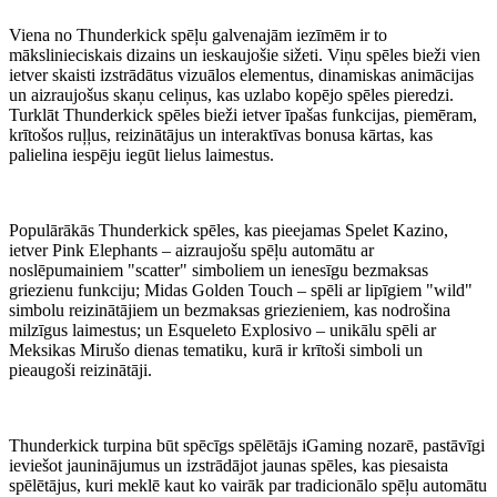
Viena no Thunderkick spēļu galvenajām iezīmēm ir to
mākslinieciskais dizains un ieskaujošie sižeti. Viņu spēles bieži vien
ietver skaisti izstrādātus vizuālos elementus, dinamiskas animācijas
un aizraujošus skaņu celiņus, kas uzlabo kopējo spēles pieredzi.
Turklāt Thunderkick spēles bieži ietver īpašas funkcijas, piemēram,
krītošos ruļļus, reizinātājus un interaktīvas bonusa kārtas, kas
palielina iespēju iegūt lielus laimestus.
Populārākās Thunderkick spēles, kas pieejamas Spelet Kazino,
ietver Pink Elephants – aizraujošu spēļu automātu ar
noslēpumainiem "scatter" simboliem un ienesīgu bezmaksas
griezienu funkciju; Midas Golden Touch – spēli ar lipīgiem "wild"
simbolu reizinātājiem un bezmaksas griezieniem, kas nodrošina
milzīgus laimestus; un Esqueleto Explosivo – unikālu spēli ar
Meksikas Mirušo dienas tematiku, kurā ir krītoši simboli un
pieaugoši reizinātāji.
Thunderkick turpina būt spēcīgs spēlētājs iGaming nozarē, pastāvīgi
ieviešot jauninājumus un izstrādājot jaunas spēles, kas piesaista
spēlētājus, kuri meklē kaut ko vairāk par tradicionālo spēļu automātu