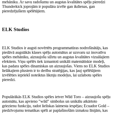
mehāniku. Ar savu radošumu un augstas kvalitātes spēļu pieredzi
Thunderkick joprojām ir populāra izvēle gan ikdienas, gan
pieredzējušiem spēlētājiem.
ELK Studios
ELK Studios ir augsti novērtēts programmatūras nodrošinātājs, kas
piedāvā augstākās klases spēļu automātus ar uzsvaru uz inovatīvu
spēles mehāniku, aizraujošu sižetu un augstas kvalitātes vizuālajiem
efektiem. Viņu spēlēs tiek izmantoti unikāli matemātiskie modeļi,
kas padara spēles dinamiskas un aizraujošas. Viens no ELK Studios
lielākajiem plusiem ir to derību stratēģijas, kas ļauj spēlētājiem
izvēlēties iepriekš noteiktus likmju modeļus, lai uzlabotu spēles
pieredzi.
Populārākās ELK Studios spēles ietver Wild Toro – aizraujošu spēļu
automātu, kas apvieno "wild" simbolus un unikālu atkārtoto
griezienu funkciju, radot lieliskas laimesta iespējas; Ecuador Gold –
piedzīvojumu tematikas spēli ar paplašinošām izmaksu līnijām, kas