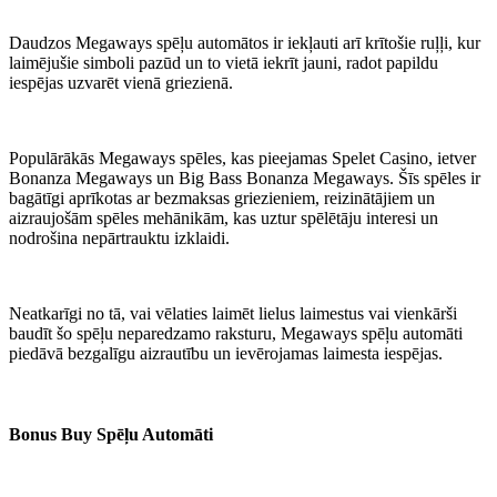
Daudzos Megaways spēļu automātos ir iekļauti arī krītošie ruļļi, kur
laimējušie simboli pazūd un to vietā iekrīt jauni, radot papildu
iespējas uzvarēt vienā griezienā.
Populārākās Megaways spēles, kas pieejamas Spelet Casino, ietver
Bonanza Megaways un Big Bass Bonanza Megaways. Šīs spēles ir
bagātīgi aprīkotas ar bezmaksas griezieniem, reizinātājiem un
aizraujošām spēles mehānikām, kas uztur spēlētāju interesi un
nodrošina nepārtrauktu izklaidi.
Neatkarīgi no tā, vai vēlaties laimēt lielus laimestus vai vienkārši
baudīt šo spēļu neparedzamo raksturu, Megaways spēļu automāti
piedāvā bezgalīgu aizrautību un ievērojamas laimesta iespējas.
Bonus Buy Spēļu Automāti