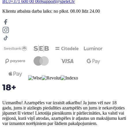
BUJ
+371 600 00 069
support@spelet.lv
Klientu atbalsta darba laiks: no plkst. 08.00 līdz 24.00
Uzmanību! Azartspēles var izraisīt atkarību! Ja jums vēl nav 18
gadu, jums ir aizliegts piedalīties azartspēlēs un jums ir nekavējoties
jāpamet šī vietne! Lietotāja pienākums ir pārliecināties, ka valstī vai
reģionā, kurā viņš atrodas, azartspēles ir atļautas un maksājumu karti
var izmantot norēķiniem par šādiem pakalpojumiem.