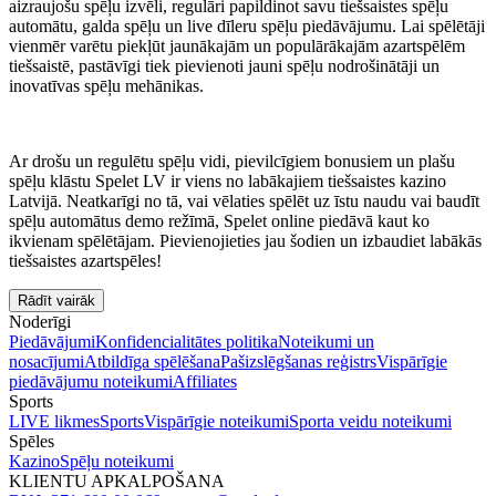
aizraujošu spēļu izvēli, regulāri papildinot savu tiešsaistes spēļu
automātu, galda spēļu un live dīleru spēļu piedāvājumu. Lai spēlētāji
vienmēr varētu piekļūt jaunākajām un populārākajām azartspēlēm
tiešsaistē, pastāvīgi tiek pievienoti jauni spēļu nodrošinātāji un
inovatīvas spēļu mehānikas.
Ar drošu un regulētu spēļu vidi, pievilcīgiem bonusiem un plašu
spēļu klāstu Spelet LV ir viens no labākajiem tiešsaistes kazino
Latvijā. Neatkarīgi no tā, vai vēlaties spēlēt uz īstu naudu vai baudīt
spēļu automātus demo režīmā, Spelet online piedāvā kaut ko
ikvienam spēlētājam. Pievienojieties jau šodien un izbaudiet labākās
tiešsaistes azartspēles!
Rādīt vairāk
Noderīgi
Piedāvājumi
Konfidencialitātes politika
Noteikumi un
nosacījumi
Atbildīga spēlēšana
Pašizslēgšanas reģistrs
Vispārīgie
piedāvājumu noteikumi
Affiliates
Sports
LIVE likmes
Sports
Vispārīgie noteikumi
Sporta veidu noteikumi
Spēles
Kazino
Spēļu noteikumi
KLIENTU APKALPOŠANA