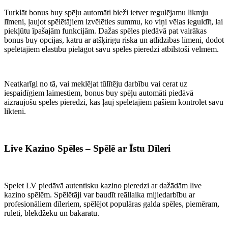
Turklāt bonus buy spēļu automāti bieži ietver regulējamu likmju
līmeni, ļaujot spēlētājiem izvēlēties summu, ko viņi vēlas ieguldīt, lai
piekļūtu īpašajām funkcijām. Dažas spēles piedāvā pat vairākas
bonus buy opcijas, katru ar atšķirīgu riska un atlīdzības līmeni, dodot
spēlētājiem elastību pielāgot savu spēles pieredzi atbilstoši vēlmēm.
Neatkarīgi no tā, vai meklējat tūlītēju darbību vai cerat uz
iespaidīgiem laimestiem, bonus buy spēļu automāti piedāvā
aizraujošu spēles pieredzi, kas ļauj spēlētājiem pašiem kontrolēt savu
likteni.
Live Kazino Spēles – Spēlē ar Īstu Dīleri
Spelet LV piedāvā autentisku kazino pieredzi ar dažādām live
kazino spēlēm. Spēlētāji var baudīt reāllaika mijiedarbību ar
profesionāliem dīleriem, spēlējot populāras galda spēles, piemēram,
ruleti, blekdžeku un bakaratu.