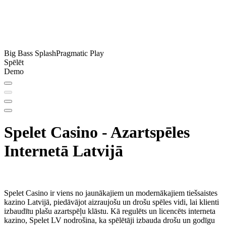
Big Bass Splash
Pragmatic Play
Spēlēt
Demo
Spelet Casino - Azartspēles
Internetā Latvijā
Spelet Casino ir viens no jaunākajiem un modernākajiem tiešsaistes
kazino Latvijā, piedāvājot aizraujošu un drošu spēles vidi, lai klienti
izbaudītu plašu azartspēļu klāstu. Kā regulēts un licencēts interneta
kazino, Spelet LV nodrošina, ka spēlētāji izbauda drošu un godīgu