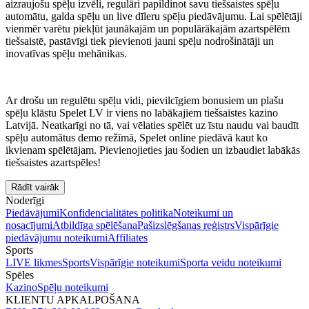
aizraujošu spēļu izvēli, regulāri papildinot savu tiešsaistes spēļu
automātu, galda spēļu un live dīleru spēļu piedāvājumu. Lai spēlētāji
vienmēr varētu piekļūt jaunākajām un populārākajām azartspēlēm
tiešsaistē, pastāvīgi tiek pievienoti jauni spēļu nodrošinātāji un
inovatīvas spēļu mehānikas.
Ar drošu un regulētu spēļu vidi, pievilcīgiem bonusiem un plašu
spēļu klāstu Spelet LV ir viens no labākajiem tiešsaistes kazino
Latvijā. Neatkarīgi no tā, vai vēlaties spēlēt uz īstu naudu vai baudīt
spēļu automātus demo režīmā, Spelet online piedāvā kaut ko
ikvienam spēlētājam. Pievienojieties jau šodien un izbaudiet labākās
tiešsaistes azartspēles!
Rādīt vairāk
Noderīgi
Piedāvājumi
Konfidencialitātes politika
Noteikumi un
nosacījumi
Atbildīga spēlēšana
Pašizslēgšanas reģistrs
Vispārīgie
piedāvājumu noteikumi
Affiliates
Sports
LIVE likmes
Sports
Vispārīgie noteikumi
Sporta veidu noteikumi
Spēles
Kazino
Spēļu noteikumi
KLIENTU APKALPOŠANA