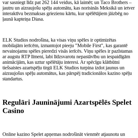
var sasniegt līdz pat 262 144 veidus, kā laimēt; un Taco Brothers –
jautru un aizraujošu spēļu automātu, kas norisinās Meksikā un ietver
interaktīvu bezmaksas griezienu kārtu, kur spēlētājiem jāizbēg no
ļaunā kapteiņa Diasa.
ELK Studios nodrošina, ka visas viņu spēles ir optimizētas
mobilajām ierīcēm, izmantojot pieeju "Mobile First", kas garantē
nevainojamu spēles pieredzi visās ierīcēs. Viņu spēles ir pazīstamas
ar augstu RTP līmeni, labi līdzsvarotu nepastāvību un iespaidīgām
animācijām, kas uztur spēlētāju interesi. Ar spēcīgu klātbūtni
tiešsaistes azartspēļu tirgū ELK Studios turpina izdot jaunus un
aizraujošus spēļu automātus, kas pārspēj tradicionālos kazino spēļu
standartus.
Regulāri Jauninājumi Azartspēlēs Spelet
Casino
Online kazino Spelet apņemas nodrošināt vienmēr atjaunotu un