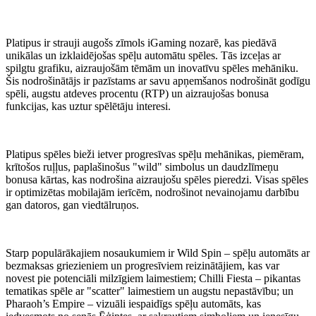
Platipus ir strauji augošs zīmols iGaming nozarē, kas piedāvā
unikālas un izklaidējošas spēļu automātu spēles. Tās izceļas ar
spilgtu grafiku, aizraujošām tēmām un inovatīvu spēles mehāniku.
Šis nodrošinātājs ir pazīstams ar savu apņemšanos nodrošināt godīgu
spēli, augstu atdeves procentu (RTP) un aizraujošas bonusa
funkcijas, kas uztur spēlētāju interesi.
Platipus spēles bieži ietver progresīvas spēļu mehānikas, piemēram,
krītošos ruļļus, paplašinošus "wild" simbolus un daudzlīmeņu
bonusa kārtas, kas nodrošina aizraujošu spēles pieredzi. Visas spēles
ir optimizētas mobilajām ierīcēm, nodrošinot nevainojamu darbību
gan datoros, gan viedtālruņos.
Starp populārākajiem nosaukumiem ir Wild Spin – spēļu automāts ar
bezmaksas griezieniem un progresīviem reizinātājiem, kas var
novest pie potenciāli milzīgiem laimestiem; Chilli Fiesta – pikantas
tematikas spēle ar "scatter" laimestiem un augstu nepastāvību; un
Pharaoh’s Empire – vizuāli iespaidīgs spēļu automāts, kas