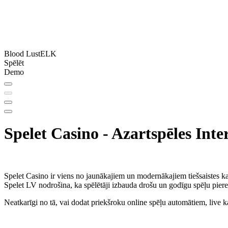
Blood Lust
ELK
Spēlēt
Demo
Spelet Casino - Azartspēles Inte
Spelet Casino ir viens no jaunākajiem un modernākajiem tiešsaistes kazi
Spelet LV nodrošina, ka spēlētāji izbauda drošu un godīgu spēļu pier
Neatkarīgi no tā, vai dodat priekšroku online spēļu automātiem, live 