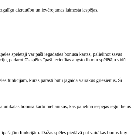
zgalīgu aizrautību un ievērojamas laimesta iespējas.
pēlēs spēlētāji var paši iegādāties bonusa kārtas, palielinot savas
, padarot šīs spēles īpaši iecienītas augsto likmju spēlētāju vidū.
les funkcijām, kuras parasti būtu jāgaida vairākus griezienus. Šī
ikālas bonusa kārtu mehānikas, kas palielina iespējas iegūt lielus
ļūtu īpašajām funkcijām. Dažas spēles piedāvā pat vairākas bonus buy