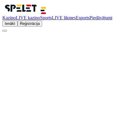
Kazino
LIVE kazino
Sports
LIVE likmes
Esports
Piedāvājumi
Ienākt
Reģistrācija