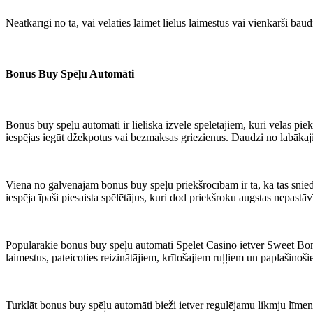
Neatkarīgi no tā, vai vēlaties laimēt lielus laimestus vai vienkārši b
Bonus Buy Spēļu Automāti
Bonus buy spēļu automāti ir lieliska izvēle spēlētājiem, kuri vēlas piek
iespējas iegūt džekpotus vai bezmaksas griezienus. Daudzi no labākajie
Viena no galvenajām bonus buy spēļu priekšrocībām ir tā, ka tās sniedz
iespēja īpaši piesaista spēlētājus, kuri dod priekšroku augstas nepas
Populārākie bonus buy spēļu automāti Spelet Casino ietver Sweet Bon
laimestus, pateicoties reizinātājiem, krītošajiem ruļļiem un paplašino
Turklāt bonus buy spēļu automāti bieži ietver regulējamu likmju līmeni