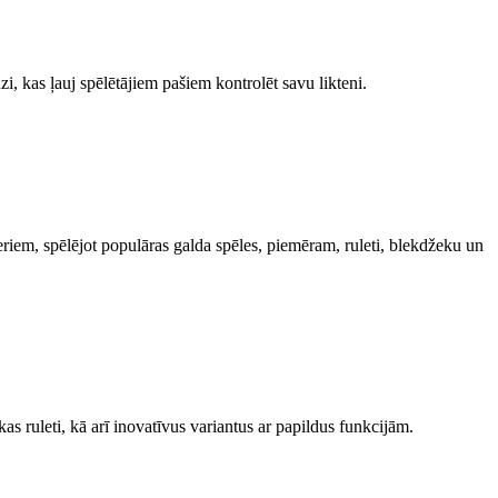
i, kas ļauj spēlētājiem pašiem kontrolēt savu likteni.
eriem, spēlējot populāras galda spēles, piemēram, ruleti, blekdžeku un
s ruleti, kā arī inovatīvus variantus ar papildus funkcijām.