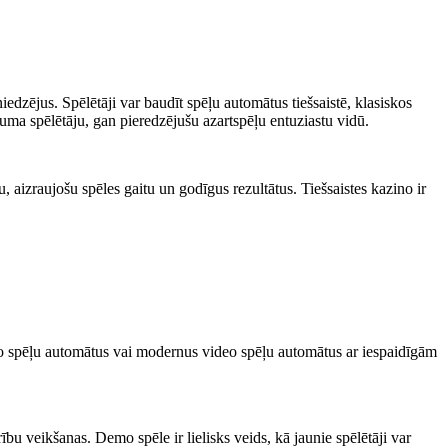
dzējus. Spēlētāji var baudīt spēļu automātus tiešsaistē, klasiskos
uma spēlētāju, gan pieredzējušu azartspēļu entuziastu vidū.
 aizraujošu spēles gaitu un godīgus rezultātus. Tiešsaistes kazino ir
zino spēļu automātus vai modernus video spēļu automātus ar iespaidīgām
bu veikšanas. Demo spēle ir lielisks veids, kā jaunie spēlētāji var