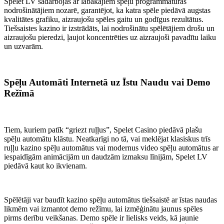
Spelet LV sadarbojas ar labākajiem spēļu programmatūras
nodrošinātājiem nozarē, garantējot, ka katra spēle piedāvā augstas
kvalitātes grafiku, aizraujošu spēles gaitu un godīgus rezultātus.
Tiešsaistes kazino ir izstrādāts, lai nodrošinātu spēlētājiem drošu un
aizraujošu pieredzi, ļaujot koncentrēties uz aizraujoši pavadītu laiku
un uzvarām.
Spēļu Automāti Internetā uz Īstu Naudu vai Demo
Režīmā
Tiem, kuriem patīk “griezt ruļļus”, Spelet Casino piedāvā plašu
spēļu automātu klāstu. Neatkarīgi no tā, vai meklējat klasiskus trīs
ruļļu kazino spēļu automātus vai modernus video spēļu automātus ar
iespaidīgām animācijām un daudzām izmaksu līnijām, Spelet LV
piedāvā kaut ko ikvienam.
Spēlētāji var baudīt kazino spēļu automātus tiešsaistē ar īstas naudas
likmēm vai izmantot demo režīmu, lai izmēģinātu jaunus spēles
pirms derību veikšanas. Demo spēle ir lielisks veids, kā jaunie