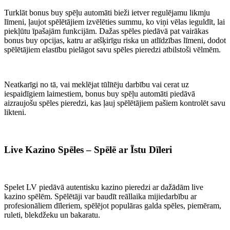
Turklāt bonus buy spēļu automāti bieži ietver regulējamu likmju
līmeni, ļaujot spēlētājiem izvēlēties summu, ko viņi vēlas ieguldīt, lai
piekļūtu īpašajām funkcijām. Dažas spēles piedāvā pat vairākas
bonus buy opcijas, katru ar atšķirīgu riska un atlīdzības līmeni, dodot
spēlētājiem elastību pielāgot savu spēles pieredzi atbilstoši vēlmēm.
Neatkarīgi no tā, vai meklējat tūlītēju darbību vai cerat uz
iespaidīgiem laimestiem, bonus buy spēļu automāti piedāvā
aizraujošu spēles pieredzi, kas ļauj spēlētājiem pašiem kontrolēt savu
likteni.
Live Kazino Spēles – Spēlē ar Īstu Dīleri
Spelet LV piedāvā autentisku kazino pieredzi ar dažādām live
kazino spēlēm. Spēlētāji var baudīt reāllaika mijiedarbību ar
profesionāliem dīleriem, spēlējot populāras galda spēles, piemēram,
ruleti, blekdžeku un bakaratu.