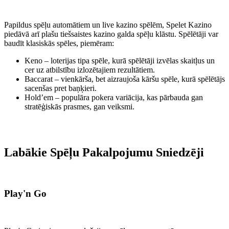
Papildus spēļu automātiem un live kazino spēlēm, Spelet Kazino
piedāvā arī plašu tiešsaistes kazino galda spēļu klāstu. Spēlētāji var
baudīt klasiskās spēles, piemēram:
Keno – loterijas tipa spēle, kurā spēlētāji izvēlas skaitļus un
cer uz atbilstību izlozētajiem rezultātiem.
Baccarat – vienkārša, bet aizraujoša kāršu spēle, kurā spēlētājs
sacenšas pret baņķieri.
Hold’em – populāra pokera variācija, kas pārbauda gan
stratēģiskās prasmes, gan veiksmi.
Labākie Spēļu Pakalpojumu Sniedzēji
Play'n Go