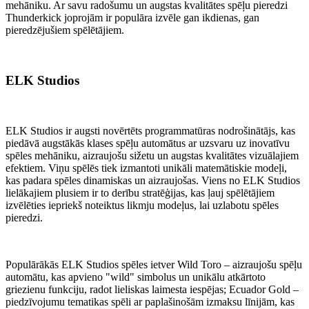
mehāniku. Ar savu radošumu un augstas kvalitātes spēļu pieredzi
Thunderkick joprojām ir populāra izvēle gan ikdienas, gan
pieredzējušiem spēlētājiem.
ELK Studios
ELK Studios ir augsti novērtēts programmatūras nodrošinātājs, kas
piedāvā augstākās klases spēļu automātus ar uzsvaru uz inovatīvu
spēles mehāniku, aizraujošu sižetu un augstas kvalitātes vizuālajiem
efektiem. Viņu spēlēs tiek izmantoti unikāli matemātiskie modeļi,
kas padara spēles dinamiskas un aizraujošas. Viens no ELK Studios
lielākajiem plusiem ir to derību stratēģijas, kas ļauj spēlētājiem
izvēlēties iepriekš noteiktus likmju modeļus, lai uzlabotu spēles
pieredzi.
Populārākās ELK Studios spēles ietver Wild Toro – aizraujošu spēļu
automātu, kas apvieno "wild" simbolus un unikālu atkārtoto
griezienu funkciju, radot lieliskas laimesta iespējas; Ecuador Gold –
piedzīvojumu tematikas spēli ar paplašinošām izmaksu līnijām, kas