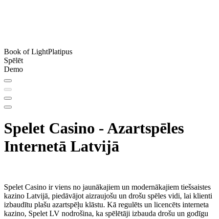
Book of Light
Platipus
Spēlēt
Demo
Spelet Casino - Azartspēles
Internetā Latvijā
Spelet Casino ir viens no jaunākajiem un modernākajiem tiešsaistes
kazino Latvijā, piedāvājot aizraujošu un drošu spēles vidi, lai klienti
izbaudītu plašu azartspēļu klāstu. Kā regulēts un licencēts interneta
kazino, Spelet LV nodrošina, ka spēlētāji izbauda drošu un godīgu