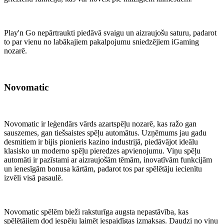
Play'n Go nepārtraukti piedāvā svaigu un aizraujošu saturu, padarot
to par vienu no labākajiem pakalpojumu sniedzējiem iGaming
nozarē.
Novomatic
Novomatic ir leģendārs vārds azartspēļu nozarē, kas ražo gan
sauszemes, gan tiešsaistes spēļu automātus. Uzņēmums jau gadu
desmitiem ir bijis pionieris kazino industrijā, piedāvājot ideālu
klasisko un moderno spēļu pieredzes apvienojumu. Viņu spēļu
automāti ir pazīstami ar aizraujošām tēmām, inovatīvām funkcijām
un ienesīgām bonusa kārtām, padarot tos par spēlētāju iecienītu
izvēli visā pasaulē.
Novomatic spēlēm bieži raksturīga augsta nepastāvība, kas
spēlētājiem dod iespēju laimēt iespaidīgas izmaksas. Daudzi no viņu