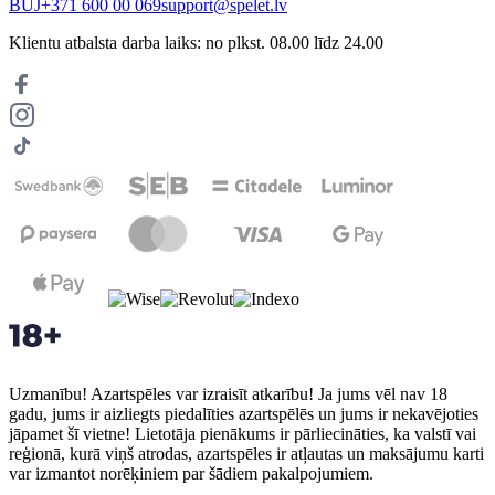
BUJ
+371 600 00 069
support@spelet.lv
Klientu atbalsta darba laiks: no plkst. 08.00 līdz 24.00
Uzmanību! Azartspēles var izraisīt atkarību! Ja jums vēl nav 18
gadu, jums ir aizliegts piedalīties azartspēlēs un jums ir nekavējoties
jāpamet šī vietne! Lietotāja pienākums ir pārliecināties, ka valstī vai
reģionā, kurā viņš atrodas, azartspēles ir atļautas un maksājumu karti
var izmantot norēķiniem par šādiem pakalpojumiem.