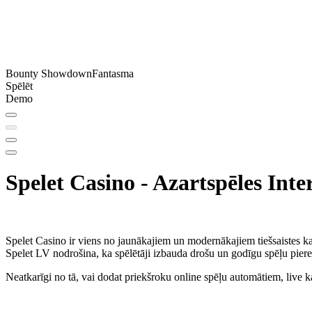
Bounty Showdown
Fantasma
Spēlēt
Demo
Spelet Casino - Azartspēles Inte
Spelet Casino ir viens no jaunākajiem un modernākajiem tiešsaistes kazi
Spelet LV nodrošina, ka spēlētāji izbauda drošu un godīgu spēļu pier
Neatkarīgi no tā, vai dodat priekšroku online spēļu automātiem, live 