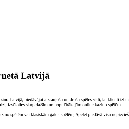
rnetā Latvijā
no Latvijā, piedāvājot aizraujošu un drošu spēles vidi, lai klienti izbau
edzi, izvēloties starp dažām no populārākajām online kazino spēlēm.
kazino spēlēm vai klasiskām galda spēlēm, Spelet piedāvā visu nepiecieš