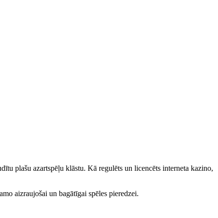
dītu plašu azartspēļu klāstu. Kā regulēts un licencēts interneta kazino,
amo aizraujošai un bagātīgai spēles pieredzei.