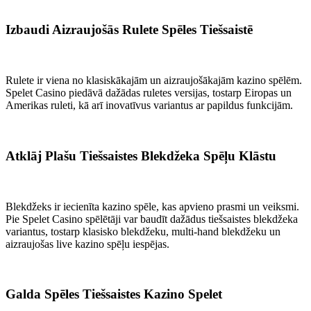
Izbaudi Aizraujošās Rulete Spēles Tiešsaistē
Rulete ir viena no klasiskākajām un aizraujošākajām kazino spēlēm.
Spelet Casino piedāvā dažādas ruletes versijas, tostarp Eiropas un
Amerikas ruleti, kā arī inovatīvus variantus ar papildus funkcijām.
Atklāj Plašu Tiešsaistes Blekdžeka Spēļu Klāstu
Blekdžeks ir iecienīta kazino spēle, kas apvieno prasmi un veiksmi.
Pie Spelet Casino spēlētāji var baudīt dažādus tiešsaistes blekdžeka
variantus, tostarp klasisko blekdžeku, multi-hand blekdžeku un
aizraujošas live kazino spēļu iespējas.
Galda Spēles Tiešsaistes Kazino Spelet