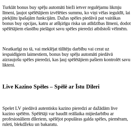
Turklāt bonus buy spēļu automāti bieži ietver regulējamu likmju
līmeni, ļaujot spēlētājiem izvēlēties summu, ko viņi vēlas ieguldīt, lai
piekļūtu īpašajām funkcijām. Dažas spēles piedāvā pat vairākas
bonus buy opcijas, katru ar atšķirīgu riska un atlīdzības līmeni, dodot
spēlētājiem elastību pielāgot savu spēles pieredzi atbilstoši vēlmēm.
Neatkarīgi no tā, vai meklējat tūlītēju darbību vai cerat uz
iespaidīgiem laimestiem, bonus buy spēļu automāti piedāvā
aizraujošu spēles pieredzi, kas ļauj spēlētājiem pašiem kontrolēt savu
likteni.
Live Kazino Spēles – Spēlē ar Īstu Dīleri
Spelet LV piedāvā autentisku kazino pieredzi ar dažādām live
kazino spēlēm. Spēlētāji var baudīt reāllaika mijiedarbību ar
profesionāliem dīleriem, spēlējot populāras galda spēles, piemēram,
ruleti, blekdžeku un bakaratu.