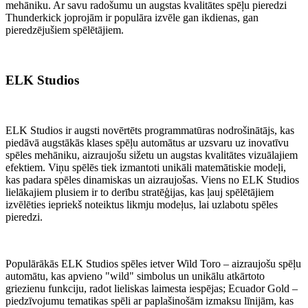
mehāniku. Ar savu radošumu un augstas kvalitātes spēļu pieredzi
Thunderkick joprojām ir populāra izvēle gan ikdienas, gan
pieredzējušiem spēlētājiem.
ELK Studios
ELK Studios ir augsti novērtēts programmatūras nodrošinātājs, kas
piedāvā augstākās klases spēļu automātus ar uzsvaru uz inovatīvu
spēles mehāniku, aizraujošu sižetu un augstas kvalitātes vizuālajiem
efektiem. Viņu spēlēs tiek izmantoti unikāli matemātiskie modeļi,
kas padara spēles dinamiskas un aizraujošas. Viens no ELK Studios
lielākajiem plusiem ir to derību stratēģijas, kas ļauj spēlētājiem
izvēlēties iepriekš noteiktus likmju modeļus, lai uzlabotu spēles
pieredzi.
Populārākās ELK Studios spēles ietver Wild Toro – aizraujošu spēļu
automātu, kas apvieno "wild" simbolus un unikālu atkārtoto
griezienu funkciju, radot lieliskas laimesta iespējas; Ecuador Gold –
piedzīvojumu tematikas spēli ar paplašinošām izmaksu līnijām, kas