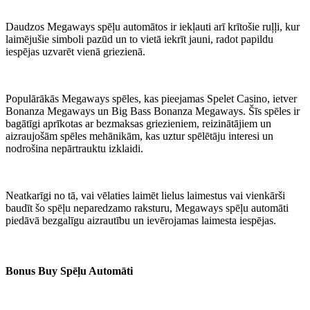
Daudzos Megaways spēļu automātos ir iekļauti arī krītošie ruļļi, kur
laimējušie simboli pazūd un to vietā iekrīt jauni, radot papildu
iespējas uzvarēt vienā griezienā.
Populārākās Megaways spēles, kas pieejamas Spelet Casino, ietver
Bonanza Megaways un Big Bass Bonanza Megaways. Šīs spēles ir
bagātīgi aprīkotas ar bezmaksas griezieniem, reizinātājiem un
aizraujošām spēles mehānikām, kas uztur spēlētāju interesi un
nodrošina nepārtrauktu izklaidi.
Neatkarīgi no tā, vai vēlaties laimēt lielus laimestus vai vienkārši
baudīt šo spēļu neparedzamo raksturu, Megaways spēļu automāti
piedāvā bezgalīgu aizrautību un ievērojamas laimesta iespējas.
Bonus Buy Spēļu Automāti