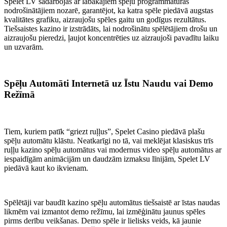
Spelet LV sadarbojas ar labākajiem spēļu programmatūras
nodrošinātājiem nozarē, garantējot, ka katra spēle piedāvā augstas
kvalitātes grafiku, aizraujošu spēles gaitu un godīgus rezultātus.
Tiešsaistes kazino ir izstrādāts, lai nodrošinātu spēlētājiem drošu un
aizraujošu pieredzi, ļaujot koncentrēties uz aizraujoši pavadītu laiku
un uzvarām.
Spēļu Automāti Internetā uz Īstu Naudu vai Demo
Režīmā
Tiem, kuriem patīk “griezt ruļļus”, Spelet Casino piedāvā plašu
spēļu automātu klāstu. Neatkarīgi no tā, vai meklējat klasiskus trīs
ruļļu kazino spēļu automātus vai modernus video spēļu automātus ar
iespaidīgām animācijām un daudzām izmaksu līnijām, Spelet LV
piedāvā kaut ko ikvienam.
Spēlētāji var baudīt kazino spēļu automātus tiešsaistē ar īstas naudas
likmēm vai izmantot demo režīmu, lai izmēģinātu jaunus spēles
pirms derību veikšanas. Demo spēle ir lielisks veids, kā jaunie