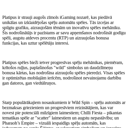
Platipus ir strauji augošs zīmols iGaming nozarē, kas piedāvā
unikālas un izklaidējošas spēļu automātu spēles. Tās izceļas ar
spilgtu grafiku, aizraujošām tēmām un inovatīvu spēles mehāniku.
Šis nodrošinātājs ir pazīstams ar savu apņemšanos nodrošināt godīgu
spēli, augstu atdeves procentu (RTP) un aizraujošas bonusa
funkcijas, kas uztur spēlētāju interesi.
Platipus spēles bieži ietver progresīvas spēļu mehānikas, piemēram,
krītošos ruļļus, paplašinošus "wild" simbolus un daudzlīmeņu
bonusa kārtas, kas nodrošina aizraujošu spēles pieredzi. Visas spēles
ir optimizētas mobilajām ierīcēm, nodrošinot nevainojamu darbību
gan datoros, gan viedtālruņos.
Starp populārākajiem nosaukumiem ir Wild Spin – spēļu automāts ar
bezmaksas griezieniem un progresīviem reizinātājiem, kas var
novest pie potenciāli milzīgiem laimestiem; Chilli Fiesta – pikantas
tematikas spēle ar "scatter" laimestiem un augstu nepastāvību; un
Pharaoh’s Empire – vizuāli iespaidīgs spēļu automāts, kas