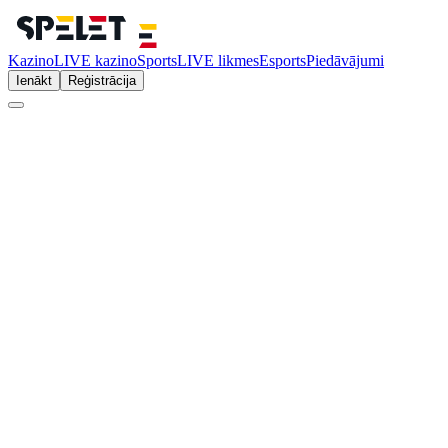
Kazino
LIVE kazino
Sports
LIVE likmes
Esports
Piedāvājumi
Ienākt
Reģistrācija