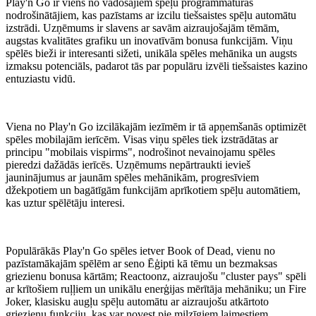
Play'n Go ir viens no vadošajiem spēļu programmatūras
nodrošinātājiem, kas pazīstams ar izcilu tiešsaistes spēļu automātu
izstrādi. Uzņēmums ir slavens ar savām aizraujošajām tēmām,
augstas kvalitātes grafiku un inovatīvām bonusa funkcijām. Viņu
spēlēs bieži ir interesanti sižeti, unikāla spēles mehānika un augsts
izmaksu potenciāls, padarot tās par populāru izvēli tiešsaistes kazino
entuziastu vidū.
Viena no Play'n Go izcilākajām iezīmēm ir tā apņemšanās optimizēt
spēles mobilajām ierīcēm. Visas viņu spēles tiek izstrādātas ar
principu "mobilais vispirms", nodrošinot nevainojamu spēles
pieredzi dažādās ierīcēs. Uzņēmums nepārtraukti ievieš
jauninājumus ar jaunām spēles mehānikām, progresīviem
džekpotiem un bagātīgām funkcijām aprīkotiem spēļu automātiem,
kas uztur spēlētāju interesi.
Populārākās Play'n Go spēles ietver Book of Dead, vienu no
pazīstamākajām spēlēm ar seno Ēģipti kā tēmu un bezmaksas
griezienu bonusa kārtām; Reactoonz, aizraujošu "cluster pays" spēli
ar krītošiem ruļļiem un unikālu enerģijas mērītāja mehāniku; un Fire
Joker, klasisku augļu spēļu automātu ar aizraujošu atkārtoto
griezienu funkciju, kas var novest pie milzīgiem laimestiem.