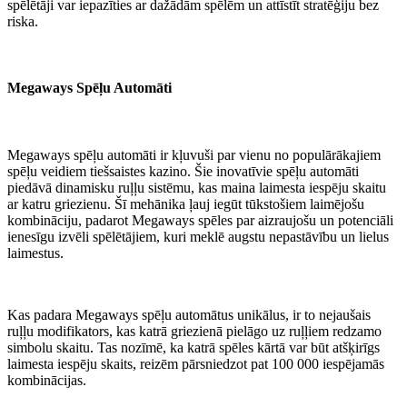
spēlētāji var iepazīties ar dažādām spēlēm un attīstīt stratēģiju bez
riska.
Megaways Spēļu Automāti
Megaways spēļu automāti ir kļuvuši par vienu no populārākajiem
spēļu veidiem tiešsaistes kazino. Šie inovatīvie spēļu automāti
piedāvā dinamisku ruļļu sistēmu, kas maina laimesta iespēju skaitu
ar katru griezienu. Šī mehānika ļauj iegūt tūkstošiem laimējošu
kombināciju, padarot Megaways spēles par aizraujošu un potenciāli
ienesīgu izvēli spēlētājiem, kuri meklē augstu nepastāvību un lielus
laimestus.
Kas padara Megaways spēļu automātus unikālus, ir to nejaušais
ruļļu modifikators, kas katrā griezienā pielāgo uz ruļļiem redzamo
simbolu skaitu. Tas nozīmē, ka katrā spēles kārtā var būt atšķirīgs
laimesta iespēju skaits, reizēm pārsniedzot pat 100 000 iespējamās
kombinācijas.