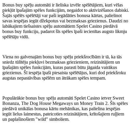
Bonus buy spēļu automāti ir lieliska izvēle spēlētājiem, kuri vēlas
piekļūt īpašajām spēles funkcijām, negaidot to aktivizēšanos dabiski.
Šajās spēlēs spēlētāji var paši iegādāties bonusa kārtas, palielinot
savas iespējas iegūt džekpotus vai bezmaksas griezienus. Daudzi no
labākajiem tiešsaistes spēļu automātiem Spelet Casino piedāvā
bonus buy funkciju, padarot šīs spēles īpaši iecienītas augsto likmju
spēlētāju vidū.
Viena no galvenajām bonus buy spēļu priekšrocībām ir tā, ka tās
sniedz tūlītēju piekļuvi bezmaksas griezieniem, reizinātājiem un
īpašajām spēles funkcijām, kuras parasti būtu jāgaida vairākus
griezienus. Šī iespēja īpaši piesaista spēlētājus, kuri dod priekšroku
augstas nepastāvības spēlēm un ātrākam spēles tempam.
Populārākie bonus buy spēļu automāti Spelet Casino ietver Sweet
Bonanza, The Dog House Megaways un Money Train 2. Šīs spēles
piedāvā unikālas bonusa kārtu mehānikas, kas palielina iespējas
iegūt lielus laimestus, pateicoties reizinātājiem, krītošajiem ruļļiem
un paplašinošiem "wild" simboliem.