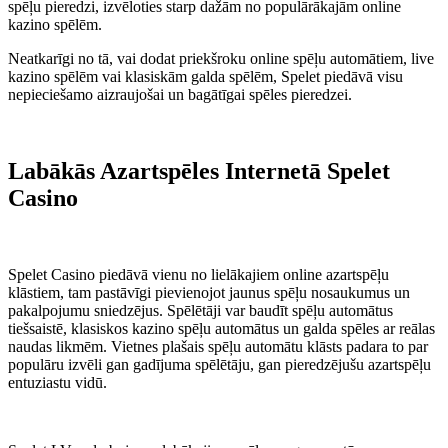
spēļu pieredzi, izvēloties starp dažām no populārākajām online
kazino spēlēm.
Neatkarīgi no tā, vai dodat priekšroku online spēļu automātiem, live
kazino spēlēm vai klasiskām galda spēlēm, Spelet piedāvā visu
nepieciešamo aizraujošai un bagātīgai spēles pieredzei.
Labākās Azartspēles Internetā Spelet
Casino
Spelet Casino piedāvā vienu no lielākajiem online azartspēļu
klāstiem, tam pastāvīgi pievienojot jaunus spēļu nosaukumus un
pakalpojumu sniedzējus. Spēlētāji var baudīt spēļu automātus
tiešsaistē, klasiskos kazino spēļu automātus un galda spēles ar reālas
naudas likmēm. Vietnes plašais spēļu automātu klāsts padara to par
populāru izvēli gan gadījuma spēlētāju, gan pieredzējušu azartspēļu
entuziastu vidū.