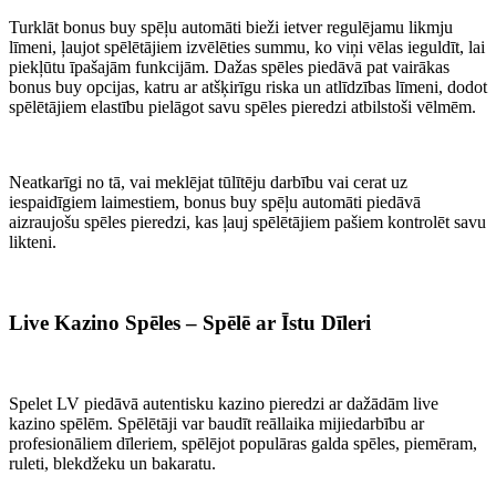
Turklāt bonus buy spēļu automāti bieži ietver regulējamu likmju
līmeni, ļaujot spēlētājiem izvēlēties summu, ko viņi vēlas ieguldīt, lai
piekļūtu īpašajām funkcijām. Dažas spēles piedāvā pat vairākas
bonus buy opcijas, katru ar atšķirīgu riska un atlīdzības līmeni, dodot
spēlētājiem elastību pielāgot savu spēles pieredzi atbilstoši vēlmēm.
Neatkarīgi no tā, vai meklējat tūlītēju darbību vai cerat uz
iespaidīgiem laimestiem, bonus buy spēļu automāti piedāvā
aizraujošu spēles pieredzi, kas ļauj spēlētājiem pašiem kontrolēt savu
likteni.
Live Kazino Spēles – Spēlē ar Īstu Dīleri
Spelet LV piedāvā autentisku kazino pieredzi ar dažādām live
kazino spēlēm. Spēlētāji var baudīt reāllaika mijiedarbību ar
profesionāliem dīleriem, spēlējot populāras galda spēles, piemēram,
ruleti, blekdžeku un bakaratu.