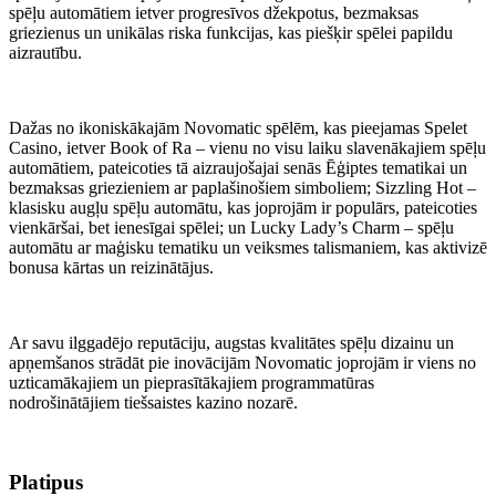
spēļu automātiem ietver progresīvos džekpotus, bezmaksas
griezienus un unikālas riska funkcijas, kas piešķir spēlei papildu
aizrautību.
Dažas no ikoniskākajām Novomatic spēlēm, kas pieejamas Spelet
Casino, ietver Book of Ra – vienu no visu laiku slavenākajiem spēļu
automātiem, pateicoties tā aizraujošajai senās Ēģiptes tematikai un
bezmaksas griezieniem ar paplašinošiem simboliem; Sizzling Hot –
klasisku augļu spēļu automātu, kas joprojām ir populārs, pateicoties
vienkāršai, bet ienesīgai spēlei; un Lucky Lady’s Charm – spēļu
automātu ar maģisku tematiku un veiksmes talismaniem, kas aktivizē
bonusa kārtas un reizinātājus.
Ar savu ilggadējo reputāciju, augstas kvalitātes spēļu dizainu un
apņemšanos strādāt pie inovācijām Novomatic joprojām ir viens no
uzticamākajiem un pieprasītākajiem programmatūras
nodrošinātājiem tiešsaistes kazino nozarē.
Platipus