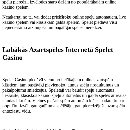
spēļu pieredzi, izvēloties starp dažām no populārākajām online
kazino spēlēm.
Neatkarīgi no tā, vai dodat priekšroku online spēļu automātiem, live
kazino spēlēm vai klasiskām galda spēlēm, Spelet piedāvā visu
nepieciešamo aizraujošai un bagātīgai spēles pieredzei.
Labākās Azartspēles Internetā Spelet
Casino
Spelet Casino piedāvā vienu no lielākajiem online azartspēļu
klāstiem, tam pastāvīgi pievienojot jaunus spēļu nosaukumus un
pakalpojumu sniedzējus. Spēlētāji var baudīt spēļu automātus
tiešsaistē, klasiskos kazino spēļu automātus un galda spēles ar reālas
naudas likmēm. Vietnes plašais spēļu automātu klāsts padara to par
populāru izvēli gan gadījuma spēlētāju, gan pieredzējušu azartspēļu
entuziastu vidū.