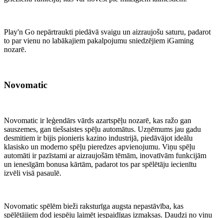
Play'n Go nepārtraukti piedāvā svaigu un aizraujošu saturu, padarot
to par vienu no labākajiem pakalpojumu sniedzējiem iGaming
nozarē.
Novomatic
Novomatic ir leģendārs vārds azartspēļu nozarē, kas ražo gan
sauszemes, gan tiešsaistes spēļu automātus. Uzņēmums jau gadu
desmitiem ir bijis pionieris kazino industrijā, piedāvājot ideālu
klasisko un moderno spēļu pieredzes apvienojumu. Viņu spēļu
automāti ir pazīstami ar aizraujošām tēmām, inovatīvām funkcijām
un ienesīgām bonusa kārtām, padarot tos par spēlētāju iecienītu
izvēli visā pasaulē.
Novomatic spēlēm bieži raksturīga augsta nepastāvība, kas
spēlētājiem dod iespēju laimēt iespaidīgas izmaksas. Daudzi no viņu