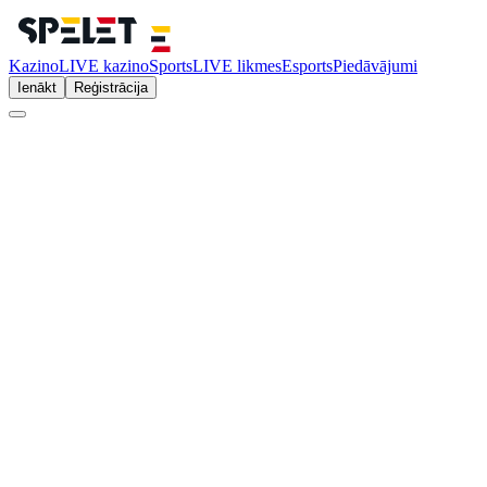
Kazino
LIVE kazino
Sports
LIVE likmes
Esports
Piedāvājumi
Ienākt
Reģistrācija