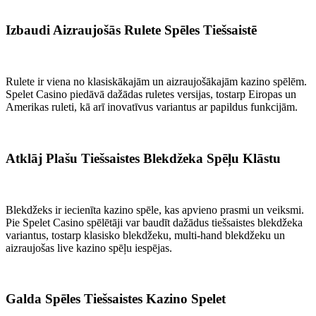
Izbaudi Aizraujošās Rulete Spēles Tiešsaistē
Rulete ir viena no klasiskākajām un aizraujošākajām kazino spēlēm.
Spelet Casino piedāvā dažādas ruletes versijas, tostarp Eiropas un
Amerikas ruleti, kā arī inovatīvus variantus ar papildus funkcijām.
Atklāj Plašu Tiešsaistes Blekdžeka Spēļu Klāstu
Blekdžeks ir iecienīta kazino spēle, kas apvieno prasmi un veiksmi.
Pie Spelet Casino spēlētāji var baudīt dažādus tiešsaistes blekdžeka
variantus, tostarp klasisko blekdžeku, multi-hand blekdžeku un
aizraujošas live kazino spēļu iespējas.
Galda Spēles Tiešsaistes Kazino Spelet