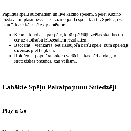
Papildus spēļu automātiem un live kazino spēlēm, Spelet Kazino
piedāvā arī plašu tiešsaistes kazino galda spēļu klāstu. Spēlētāji var
baudīt klasiskās spēles, piemēram:
Keno – loterijas tipa spēle, kurā spēlētāji izvēlas skaitļus un
cer uz atbilstību izlozētajiem rezultātiem.
Baccarat – vienkārša, bet aizraujoša kāršu spēle, kurā spēlētājs
sacenšas pret baņķieri.
Hold’em – populāra pokera variācija, kas pārbauda gan
stratēģiskās prasmes, gan veiksmi.
Labākie Spēļu Pakalpojumu Sniedzēji
Play'n Go