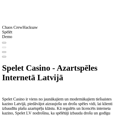
Chaos Crew
Hacksaw
Spēlēt
Demo
Spelet Casino - Azartspēles
Internetā Latvijā
Spelet Casino ir viens no jaunākajiem un modernākajiem tiešsaistes
kazino Latvijā, piedāvājot aizraujošu un drošu spēles vidi, lai klienti
izbaudītu plašu azartspēļu klāstu. Kā regulēts un licencēts interneta
kazino, Spelet LV nodrošina, ka spēlētāji izbauda drošu un godīgu