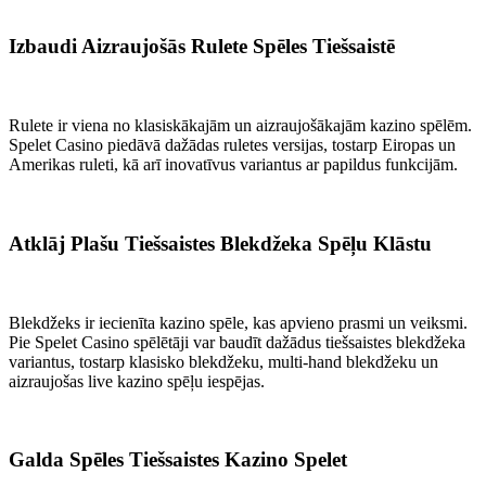
Izbaudi Aizraujošās Rulete Spēles Tiešsaistē
Rulete ir viena no klasiskākajām un aizraujošākajām kazino spēlēm.
Spelet Casino piedāvā dažādas ruletes versijas, tostarp Eiropas un
Amerikas ruleti, kā arī inovatīvus variantus ar papildus funkcijām.
Atklāj Plašu Tiešsaistes Blekdžeka Spēļu Klāstu
Blekdžeks ir iecienīta kazino spēle, kas apvieno prasmi un veiksmi.
Pie Spelet Casino spēlētāji var baudīt dažādus tiešsaistes blekdžeka
variantus, tostarp klasisko blekdžeku, multi-hand blekdžeku un
aizraujošas live kazino spēļu iespējas.
Galda Spēles Tiešsaistes Kazino Spelet