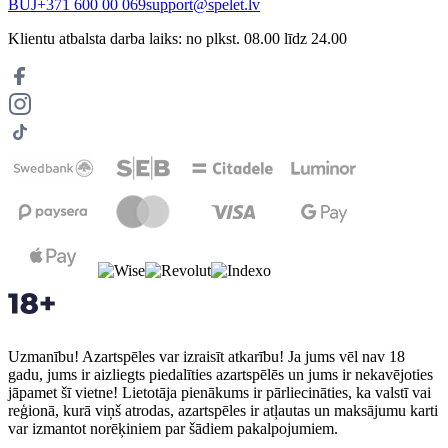
BUJ
+371 600 00 069
support@spelet.lv
Klientu atbalsta darba laiks: no plkst. 08.00 līdz 24.00
Uzmanību! Azartspēles var izraisīt atkarību! Ja jums vēl nav 18
gadu, jums ir aizliegts piedalīties azartspēlēs un jums ir nekavējoties
jāpamet šī vietne! Lietotāja pienākums ir pārliecināties, ka valstī vai
reģionā, kurā viņš atrodas, azartspēles ir atļautas un maksājumu karti
var izmantot norēķiniem par šādiem pakalpojumiem.