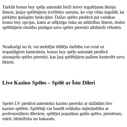
Turklāt bonus buy spēļu automāti bieži ietver regulējamu likmju
līmeni, ļaujot spēlētājiem izvēlēties summu, ko viņi vēlas ieguldīt, lai
piekļūtu īpašajām funkcijām. Dažas spēles piedāvā pat vairākas
bonus buy opcijas, katru ar atšķirīgu riska un atlīdzības līmeni, dodot
spēlētājiem elastību pielāgot savu spēles pieredzi atbilstoši vēlmēm.
Neatkarīgi no tā, vai meklējat tūlītēju darbību vai cerat uz
iespaidīgiem laimestiem, bonus buy spēļu automāti piedāvā
aizraujošu spēles pieredzi, kas ļauj spēlētājiem pašiem kontrolēt savu
likteni.
Live Kazino Spēles – Spēlē ar Īstu Dīleri
Spelet LV piedāvā autentisku kazino pieredzi ar dažādām live
kazino spēlēm. Spēlētāji var baudīt reāllaika mijiedarbību ar
profesionāliem dīleriem, spēlējot populāras galda spēles, piemēram,
ruleti, blekdžeku un bakaratu.