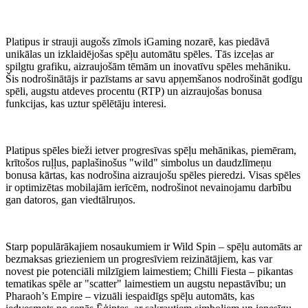
Platipus ir strauji augošs zīmols iGaming nozarē, kas piedāvā
unikālas un izklaidējošas spēļu automātu spēles. Tās izceļas ar
spilgtu grafiku, aizraujošām tēmām un inovatīvu spēles mehāniku.
Šis nodrošinātājs ir pazīstams ar savu apņemšanos nodrošināt godīgu
spēli, augstu atdeves procentu (RTP) un aizraujošas bonusa
funkcijas, kas uztur spēlētāju interesi.
Platipus spēles bieži ietver progresīvas spēļu mehānikas, piemēram,
krītošos ruļļus, paplašinošus "wild" simbolus un daudzlīmeņu
bonusa kārtas, kas nodrošina aizraujošu spēles pieredzi. Visas spēles
ir optimizētas mobilajām ierīcēm, nodrošinot nevainojamu darbību
gan datoros, gan viedtālruņos.
Starp populārākajiem nosaukumiem ir Wild Spin – spēļu automāts ar
bezmaksas griezieniem un progresīviem reizinātājiem, kas var
novest pie potenciāli milzīgiem laimestiem; Chilli Fiesta – pikantas
tematikas spēle ar "scatter" laimestiem un augstu nepastāvību; un
Pharaoh’s Empire – vizuāli iespaidīgs spēļu automāts, kas