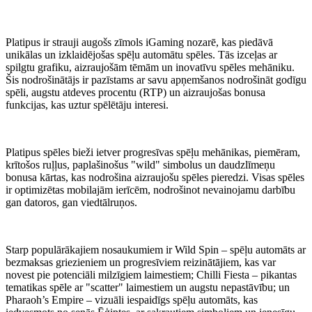
Platipus ir strauji augošs zīmols iGaming nozarē, kas piedāvā
unikālas un izklaidējošas spēļu automātu spēles. Tās izceļas ar
spilgtu grafiku, aizraujošām tēmām un inovatīvu spēles mehāniku.
Šis nodrošinātājs ir pazīstams ar savu apņemšanos nodrošināt godīgu
spēli, augstu atdeves procentu (RTP) un aizraujošas bonusa
funkcijas, kas uztur spēlētāju interesi.
Platipus spēles bieži ietver progresīvas spēļu mehānikas, piemēram,
krītošos ruļļus, paplašinošus "wild" simbolus un daudzlīmeņu
bonusa kārtas, kas nodrošina aizraujošu spēles pieredzi. Visas spēles
ir optimizētas mobilajām ierīcēm, nodrošinot nevainojamu darbību
gan datoros, gan viedtālruņos.
Starp populārākajiem nosaukumiem ir Wild Spin – spēļu automāts ar
bezmaksas griezieniem un progresīviem reizinātājiem, kas var
novest pie potenciāli milzīgiem laimestiem; Chilli Fiesta – pikantas
tematikas spēle ar "scatter" laimestiem un augstu nepastāvību; un
Pharaoh’s Empire – vizuāli iespaidīgs spēļu automāts, kas