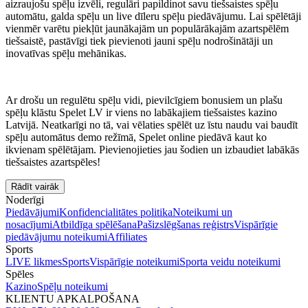
aizraujošu spēļu izvēli, regulāri papildinot savu tiešsaistes spēļu
automātu, galda spēļu un live dīleru spēļu piedāvājumu. Lai spēlētāji
vienmēr varētu piekļūt jaunākajām un populārākajām azartspēlēm
tiešsaistē, pastāvīgi tiek pievienoti jauni spēļu nodrošinātāji un
inovatīvas spēļu mehānikas.
Ar drošu un regulētu spēļu vidi, pievilcīgiem bonusiem un plašu
spēļu klāstu Spelet LV ir viens no labākajiem tiešsaistes kazino
Latvijā. Neatkarīgi no tā, vai vēlaties spēlēt uz īstu naudu vai baudīt
spēļu automātus demo režīmā, Spelet online piedāvā kaut ko
ikvienam spēlētājam. Pievienojieties jau šodien un izbaudiet labākās
tiešsaistes azartspēles!
Rādīt vairāk
Noderīgi
Piedāvājumi
Konfidencialitātes politika
Noteikumi un
nosacījumi
Atbildīga spēlēšana
Pašizslēgšanas reģistrs
Vispārīgie
piedāvājumu noteikumi
Affiliates
Sports
LIVE likmes
Sports
Vispārīgie noteikumi
Sporta veidu noteikumi
Spēles
Kazino
Spēļu noteikumi
KLIENTU APKALPOŠANA