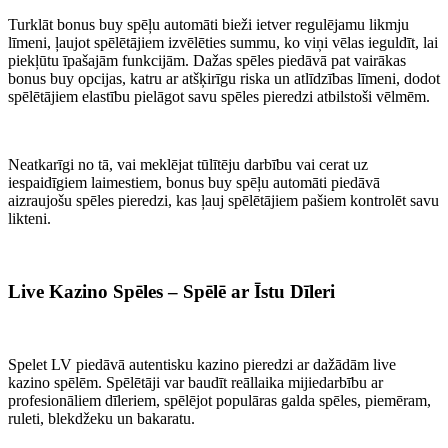
Turklāt bonus buy spēļu automāti bieži ietver regulējamu likmju
līmeni, ļaujot spēlētājiem izvēlēties summu, ko viņi vēlas ieguldīt, lai
piekļūtu īpašajām funkcijām. Dažas spēles piedāvā pat vairākas
bonus buy opcijas, katru ar atšķirīgu riska un atlīdzības līmeni, dodot
spēlētājiem elastību pielāgot savu spēles pieredzi atbilstoši vēlmēm.
Neatkarīgi no tā, vai meklējat tūlītēju darbību vai cerat uz
iespaidīgiem laimestiem, bonus buy spēļu automāti piedāvā
aizraujošu spēles pieredzi, kas ļauj spēlētājiem pašiem kontrolēt savu
likteni.
Live Kazino Spēles – Spēlē ar Īstu Dīleri
Spelet LV piedāvā autentisku kazino pieredzi ar dažādām live
kazino spēlēm. Spēlētāji var baudīt reāllaika mijiedarbību ar
profesionāliem dīleriem, spēlējot populāras galda spēles, piemēram,
ruleti, blekdžeku un bakaratu.