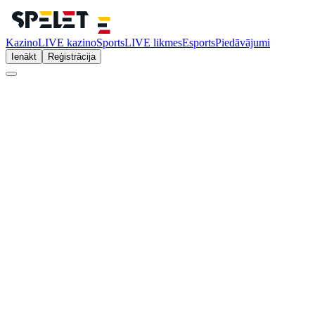
Kazino
LIVE kazino
Sports
LIVE likmes
Esports
Piedāvājumi
Ienākt
Reģistrācija