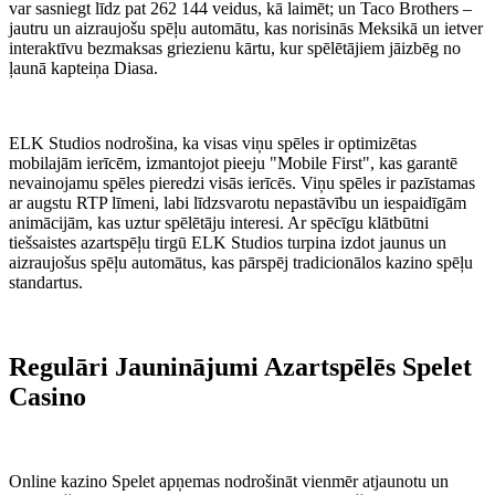
var sasniegt līdz pat 262 144 veidus, kā laimēt; un Taco Brothers –
jautru un aizraujošu spēļu automātu, kas norisinās Meksikā un ietver
interaktīvu bezmaksas griezienu kārtu, kur spēlētājiem jāizbēg no
ļaunā kapteiņa Diasa.
ELK Studios nodrošina, ka visas viņu spēles ir optimizētas
mobilajām ierīcēm, izmantojot pieeju "Mobile First", kas garantē
nevainojamu spēles pieredzi visās ierīcēs. Viņu spēles ir pazīstamas
ar augstu RTP līmeni, labi līdzsvarotu nepastāvību un iespaidīgām
animācijām, kas uztur spēlētāju interesi. Ar spēcīgu klātbūtni
tiešsaistes azartspēļu tirgū ELK Studios turpina izdot jaunus un
aizraujošus spēļu automātus, kas pārspēj tradicionālos kazino spēļu
standartus.
Regulāri Jauninājumi Azartspēlēs Spelet
Casino
Online kazino Spelet apņemas nodrošināt vienmēr atjaunotu un