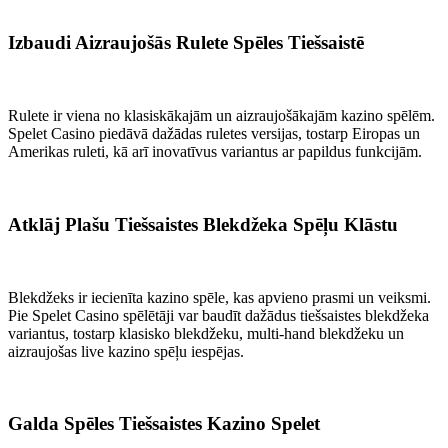
Izbaudi Aizraujošās Rulete Spēles Tiešsaistē
Rulete ir viena no klasiskākajām un aizraujošākajām kazino spēlēm.
Spelet Casino piedāvā dažādas ruletes versijas, tostarp Eiropas un
Amerikas ruleti, kā arī inovatīvus variantus ar papildus funkcijām.
Atklāj Plašu Tiešsaistes Blekdžeka Spēļu Klāstu
Blekdžeks ir iecienīta kazino spēle, kas apvieno prasmi un veiksmi.
Pie Spelet Casino spēlētāji var baudīt dažādus tiešsaistes blekdžeka
variantus, tostarp klasisko blekdžeku, multi-hand blekdžeku un
aizraujošas live kazino spēļu iespējas.
Galda Spēles Tiešsaistes Kazino Spelet