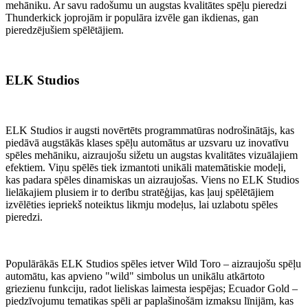
mehāniku. Ar savu radošumu un augstas kvalitātes spēļu pieredzi
Thunderkick joprojām ir populāra izvēle gan ikdienas, gan
pieredzējušiem spēlētājiem.
ELK Studios
ELK Studios ir augsti novērtēts programmatūras nodrošinātājs, kas
piedāvā augstākās klases spēļu automātus ar uzsvaru uz inovatīvu
spēles mehāniku, aizraujošu sižetu un augstas kvalitātes vizuālajiem
efektiem. Viņu spēlēs tiek izmantoti unikāli matemātiskie modeļi,
kas padara spēles dinamiskas un aizraujošas. Viens no ELK Studios
lielākajiem plusiem ir to derību stratēģijas, kas ļauj spēlētājiem
izvēlēties iepriekš noteiktus likmju modeļus, lai uzlabotu spēles
pieredzi.
Populārākās ELK Studios spēles ietver Wild Toro – aizraujošu spēļu
automātu, kas apvieno "wild" simbolus un unikālu atkārtoto
griezienu funkciju, radot lieliskas laimesta iespējas; Ecuador Gold –
piedzīvojumu tematikas spēli ar paplašinošām izmaksu līnijām, kas