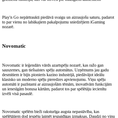
Play'n Go nepārtraukti piedāvā svaigu un aizraujošu saturu, padarot
to par vienu no labākajiem pakalpojumu sniedzējiem iGaming
nozarē.
Novomatic
Novomatic ir leģendārs vārds azartspēļu nozarē, kas ražo gan
sauszemes, gan tiešsaistes spēļu automātus. Uzņēmums jau gadu
desmitiem ir bijis pionieris kazino industrijā, piedāvājot ideālu
klasisko un moderno spēļu pieredzes apvienojumu. Viņu spēļu
automāti ir pazīstami ar aizraujošām tēmām, inovatīvām funkcijām
un ienesīgām bonusa kārtām, padarot tos par spēlētāju iecienītu
izvēli visā pasaulē.
Novomatic spēlēm bieži raksturīga augsta nepastāvība, kas
spēlētājiem dod iespēju laimēt iespaidīgas izmaksas. Daudzi no viņu