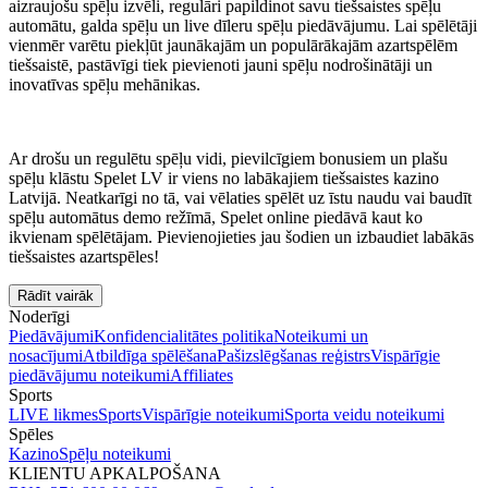
aizraujošu spēļu izvēli, regulāri papildinot savu tiešsaistes spēļu
automātu, galda spēļu un live dīleru spēļu piedāvājumu. Lai spēlētāji
vienmēr varētu piekļūt jaunākajām un populārākajām azartspēlēm
tiešsaistē, pastāvīgi tiek pievienoti jauni spēļu nodrošinātāji un
inovatīvas spēļu mehānikas.
Ar drošu un regulētu spēļu vidi, pievilcīgiem bonusiem un plašu
spēļu klāstu Spelet LV ir viens no labākajiem tiešsaistes kazino
Latvijā. Neatkarīgi no tā, vai vēlaties spēlēt uz īstu naudu vai baudīt
spēļu automātus demo režīmā, Spelet online piedāvā kaut ko
ikvienam spēlētājam. Pievienojieties jau šodien un izbaudiet labākās
tiešsaistes azartspēles!
Rādīt vairāk
Noderīgi
Piedāvājumi
Konfidencialitātes politika
Noteikumi un
nosacījumi
Atbildīga spēlēšana
Pašizslēgšanas reģistrs
Vispārīgie
piedāvājumu noteikumi
Affiliates
Sports
LIVE likmes
Sports
Vispārīgie noteikumi
Sporta veidu noteikumi
Spēles
Kazino
Spēļu noteikumi
KLIENTU APKALPOŠANA