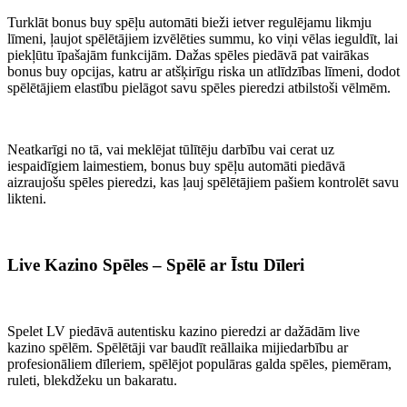
Turklāt bonus buy spēļu automāti bieži ietver regulējamu likmju
līmeni, ļaujot spēlētājiem izvēlēties summu, ko viņi vēlas ieguldīt, lai
piekļūtu īpašajām funkcijām. Dažas spēles piedāvā pat vairākas
bonus buy opcijas, katru ar atšķirīgu riska un atlīdzības līmeni, dodot
spēlētājiem elastību pielāgot savu spēles pieredzi atbilstoši vēlmēm.
Neatkarīgi no tā, vai meklējat tūlītēju darbību vai cerat uz
iespaidīgiem laimestiem, bonus buy spēļu automāti piedāvā
aizraujošu spēles pieredzi, kas ļauj spēlētājiem pašiem kontrolēt savu
likteni.
Live Kazino Spēles – Spēlē ar Īstu Dīleri
Spelet LV piedāvā autentisku kazino pieredzi ar dažādām live
kazino spēlēm. Spēlētāji var baudīt reāllaika mijiedarbību ar
profesionāliem dīleriem, spēlējot populāras galda spēles, piemēram,
ruleti, blekdžeku un bakaratu.