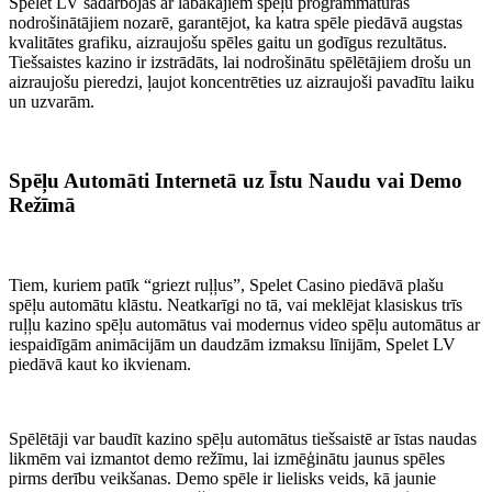
Spelet LV sadarbojas ar labākajiem spēļu programmatūras
nodrošinātājiem nozarē, garantējot, ka katra spēle piedāvā augstas
kvalitātes grafiku, aizraujošu spēles gaitu un godīgus rezultātus.
Tiešsaistes kazino ir izstrādāts, lai nodrošinātu spēlētājiem drošu un
aizraujošu pieredzi, ļaujot koncentrēties uz aizraujoši pavadītu laiku
un uzvarām.
Spēļu Automāti Internetā uz Īstu Naudu vai Demo
Režīmā
Tiem, kuriem patīk “griezt ruļļus”, Spelet Casino piedāvā plašu
spēļu automātu klāstu. Neatkarīgi no tā, vai meklējat klasiskus trīs
ruļļu kazino spēļu automātus vai modernus video spēļu automātus ar
iespaidīgām animācijām un daudzām izmaksu līnijām, Spelet LV
piedāvā kaut ko ikvienam.
Spēlētāji var baudīt kazino spēļu automātus tiešsaistē ar īstas naudas
likmēm vai izmantot demo režīmu, lai izmēģinātu jaunus spēles
pirms derību veikšanas. Demo spēle ir lielisks veids, kā jaunie