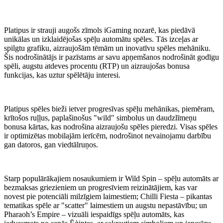
Platipus ir strauji augošs zīmols iGaming nozarē, kas piedāvā
unikālas un izklaidējošas spēļu automātu spēles. Tās izceļas ar
spilgtu grafiku, aizraujošām tēmām un inovatīvu spēles mehāniku.
Šis nodrošinātājs ir pazīstams ar savu apņemšanos nodrošināt godīgu
spēli, augstu atdeves procentu (RTP) un aizraujošas bonusa
funkcijas, kas uztur spēlētāju interesi.
Platipus spēles bieži ietver progresīvas spēļu mehānikas, piemēram,
krītošos ruļļus, paplašinošus "wild" simbolus un daudzlīmeņu
bonusa kārtas, kas nodrošina aizraujošu spēles pieredzi. Visas spēles
ir optimizētas mobilajām ierīcēm, nodrošinot nevainojamu darbību
gan datoros, gan viedtālruņos.
Starp populārākajiem nosaukumiem ir Wild Spin – spēļu automāts ar
bezmaksas griezieniem un progresīviem reizinātājiem, kas var
novest pie potenciāli milzīgiem laimestiem; Chilli Fiesta – pikantas
tematikas spēle ar "scatter" laimestiem un augstu nepastāvību; un
Pharaoh’s Empire – vizuāli iespaidīgs spēļu automāts, kas