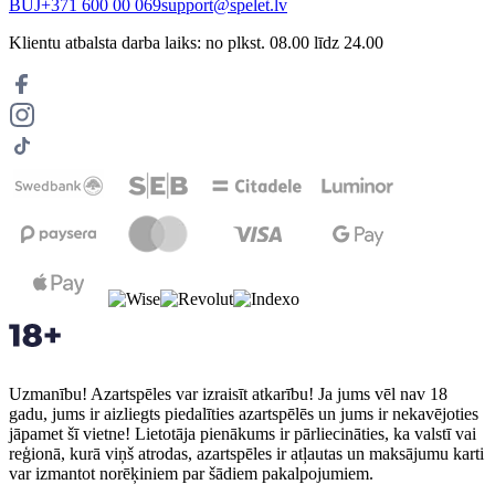
BUJ
+371 600 00 069
support@spelet.lv
Klientu atbalsta darba laiks: no plkst. 08.00 līdz 24.00
Uzmanību! Azartspēles var izraisīt atkarību! Ja jums vēl nav 18
gadu, jums ir aizliegts piedalīties azartspēlēs un jums ir nekavējoties
jāpamet šī vietne! Lietotāja pienākums ir pārliecināties, ka valstī vai
reģionā, kurā viņš atrodas, azartspēles ir atļautas un maksājumu karti
var izmantot norēķiniem par šādiem pakalpojumiem.