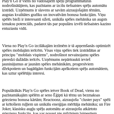
Play'n Go ir viens no vadošajiem spēļu programmatūras
nodrošinātājiem, kas pazīstams ar izcilu tiešsaistes spēļu automātu
izstrādi. Uzņēmums ir slavens ar savām aizraujošajām tēmām,
augstas kvalitātes grafiku un inovatīvām bonusa funkcijām. Viņu
spēlēs bieži ir interesanti sižeti, unikāla spēles mehānika un augsts
izmaksu potenciāls, padarot tās par populāru izvēli tiešsaistes kazino
entuziastu vidū.
Viena no Play'n Go izcilākajām iezīmēm ir tā apņemšanās optimizēt
spēles mobilajām ierīcēm. Visas viņu spēles tiek izstrādātas ar
principu "mobilais vispirms", nodrošinot nevainojamu spēles
pieredzi dažādās ierīcēs. Uzņēmums nepārtraukti ievieš
jauninājumus ar jaunām spēles mehānikām, progresīviem
džekpotiem un bagātīgām funkcijām aprīkotiem spēļu automātiem,
kas uztur spēlētāju interesi.
Populārākās Play'n Go spēles ietver Book of Dead, vienu no
pazīstamākajām spēlēm ar seno Ēģipti kā tēmu un bezmaksas
griezienu bonusa kārtām; Reactoonz, aizraujošu "cluster pays" spēli
ar krītošiem ruļļiem un unikālu enerģijas mērītāja mehāniku; un Fire
Joker, klasisku augļu spēļu automātu ar aizraujošu atkārtoto
griezienu funkciju, kas var novest pie milzīgiem laimestiem.