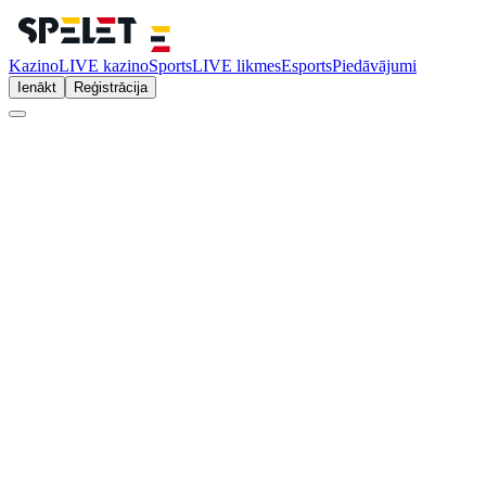
Kazino
LIVE kazino
Sports
LIVE likmes
Esports
Piedāvājumi
Ienākt
Reģistrācija