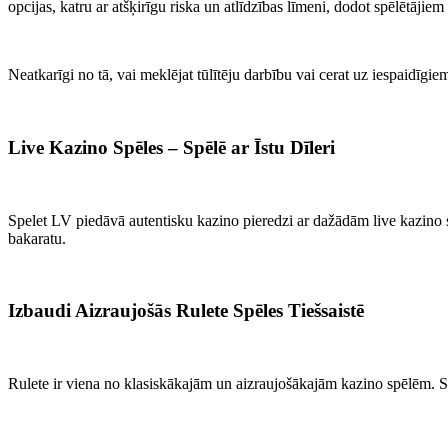
opcijas, katru ar atšķirīgu riska un atlīdzības līmeni, dodot spēlētājiem
Neatkarīgi no tā, vai meklējat tūlītēju darbību vai cerat uz iespaidīgi
Live Kazino Spēles – Spēlē ar Īstu Dīleri
Spelet LV piedāvā autentisku kazino pieredzi ar dažādām live kazino sp
bakaratu.
Izbaudi Aizraujošās Rulete Spēles Tiešsaistē
Rulete ir viena no klasiskākajām un aizraujošākajām kazino spēlēm. Spe