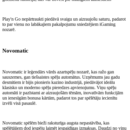
Play'n Go nepārtraukti piedāvā svaigu un aizraujošu saturu, padarot
to par vienu no labākajiem pakalpojumu sniedzējiem iGaming
nozarē.
Novomatic
Novomatic ir leģendārs vārds azartspēļu nozarē, kas ražo gan
sauszemes, gan tiešsaistes spēļu automātus. Uzņēmums jau gadu
desmitiem ir bijis pionieris kazino industrijā, piedāvājot ideālu
klasisko un moderno spēļu pieredzes apvienojumu. Viņu spēļu
automāti ir pazīstami ar aizraujošām tēmām, inovatīvām funkcijām
un ienesīgām bonusa kārtām, padarot tos par spēlētāju iecienītu
izvēli visā pasaulē.
Novomatic spēlēm bieži raksturīga augsta nepastāvība, kas
spēlētājiem dod iespēju laimēt iespaidīgas izmaksas. Daudzi no viņu