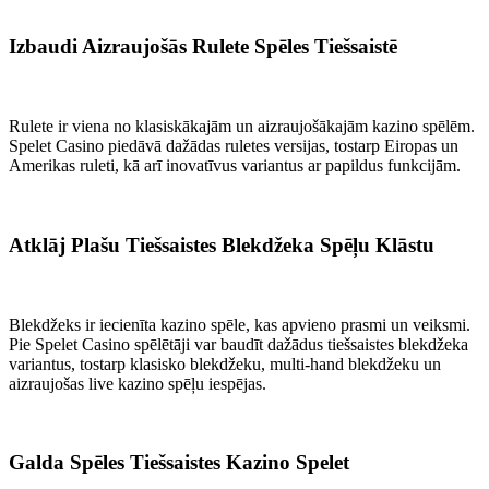
Izbaudi Aizraujošās Rulete Spēles Tiešsaistē
Rulete ir viena no klasiskākajām un aizraujošākajām kazino spēlēm.
Spelet Casino piedāvā dažādas ruletes versijas, tostarp Eiropas un
Amerikas ruleti, kā arī inovatīvus variantus ar papildus funkcijām.
Atklāj Plašu Tiešsaistes Blekdžeka Spēļu Klāstu
Blekdžeks ir iecienīta kazino spēle, kas apvieno prasmi un veiksmi.
Pie Spelet Casino spēlētāji var baudīt dažādus tiešsaistes blekdžeka
variantus, tostarp klasisko blekdžeku, multi-hand blekdžeku un
aizraujošas live kazino spēļu iespējas.
Galda Spēles Tiešsaistes Kazino Spelet