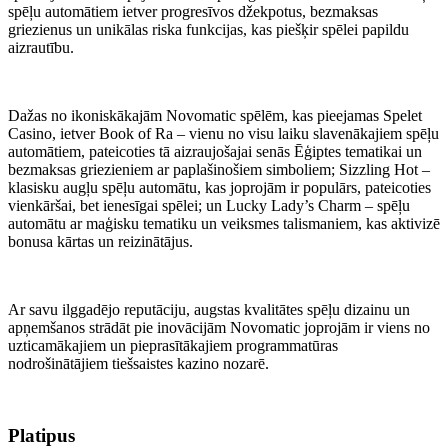
spēļu automātiem ietver progresīvos džekpotus, bezmaksas
griezienus un unikālas riska funkcijas, kas piešķir spēlei papildu
aizrautību.
Dažas no ikoniskākajām Novomatic spēlēm, kas pieejamas Spelet
Casino, ietver Book of Ra – vienu no visu laiku slavenākajiem spēļu
automātiem, pateicoties tā aizraujošajai senās Ēģiptes tematikai un
bezmaksas griezieniem ar paplašinošiem simboliem; Sizzling Hot –
klasisku augļu spēļu automātu, kas joprojām ir populārs, pateicoties
vienkāršai, bet ienesīgai spēlei; un Lucky Lady’s Charm – spēļu
automātu ar maģisku tematiku un veiksmes talismaniem, kas aktivizē
bonusa kārtas un reizinātājus.
Ar savu ilggadējo reputāciju, augstas kvalitātes spēļu dizainu un
apņemšanos strādāt pie inovācijām Novomatic joprojām ir viens no
uzticamākajiem un pieprasītākajiem programmatūras
nodrošinātājiem tiešsaistes kazino nozarē.
Platipus