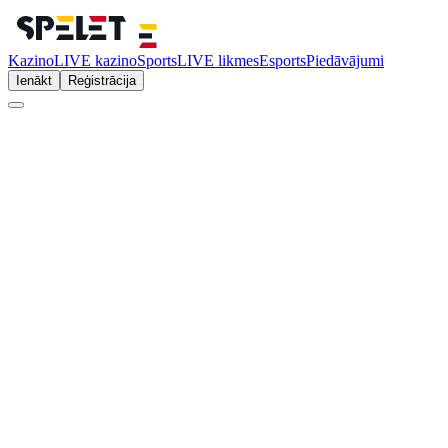
Kazino
LIVE kazino
Sports
LIVE likmes
Esports
Piedāvājumi
Ienākt
Reģistrācija