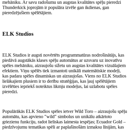
mehāniku. Ar savu radošumu un augstas kvalitātes spēļu pieredzi
Thunderkick joprojām ir populāra izvēle gan ikdienas, gan
pieredzējušiem spēlētājiem.
ELK Studios
ELK Studios ir augsti novērtēts programmatūras nodrošinātājs, kas
piedāvā augstākās klases spēļu automātus ar uzsvaru uz inovatīvu
spēles mehāniku, aizraujošu sižetu un augstas kvalitātes vizuālajiem
efektiem. Viņu spēlēs tiek izmantoti unikāli matemātiskie modeļi,
kas padara spēles dinamiskas un aizraujošas. Viens no ELK Studios
lielākajiem plusiem ir to derību stratēģijas, kas ļauj spēlētājiem
izvēlēties iepriekš noteiktus likmju modeļus, lai uzlabotu spēles
pieredzi.
Populārākās ELK Studios spēles ietver Wild Toro – aizraujošu spēļu
automātu, kas apvieno "wild" simbolus un unikālu atkārtoto
griezienu funkciju, radot lieliskas laimesta iespējas; Ecuador Gold –
piedzīvojumu tematikas spēli ar paplašinošām izmaksu līnijām, kas