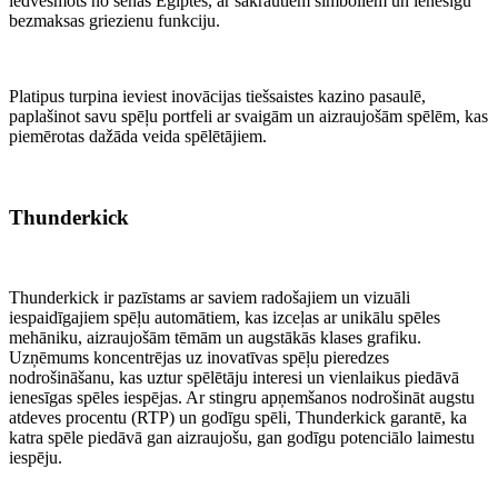
iedvesmots no senās Ēģiptes, ar sakrautiem simboliem un ienesīgu
bezmaksas griezienu funkciju.
Platipus turpina ieviest inovācijas tiešsaistes kazino pasaulē,
paplašinot savu spēļu portfeli ar svaigām un aizraujošām spēlēm, kas
piemērotas dažāda veida spēlētājiem.
Thunderkick
Thunderkick ir pazīstams ar saviem radošajiem un vizuāli
iespaidīgajiem spēļu automātiem, kas izceļas ar unikālu spēles
mehāniku, aizraujošām tēmām un augstākās klases grafiku.
Uzņēmums koncentrējas uz inovatīvas spēļu pieredzes
nodrošināšanu, kas uztur spēlētāju interesi un vienlaikus piedāvā
ienesīgas spēles iespējas. Ar stingru apņemšanos nodrošināt augstu
atdeves procentu (RTP) un godīgu spēli, Thunderkick garantē, ka
katra spēle piedāvā gan aizraujošu, gan godīgu potenciālo laimestu
iespēju.