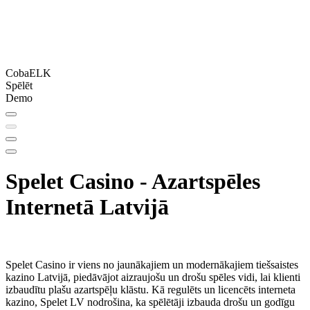
Coba
ELK
Spēlēt
Demo
Spelet Casino - Azartspēles
Internetā Latvijā
Spelet Casino ir viens no jaunākajiem un modernākajiem tiešsaistes
kazino Latvijā, piedāvājot aizraujošu un drošu spēles vidi, lai klienti
izbaudītu plašu azartspēļu klāstu. Kā regulēts un licencēts interneta
kazino, Spelet LV nodrošina, ka spēlētāji izbauda drošu un godīgu