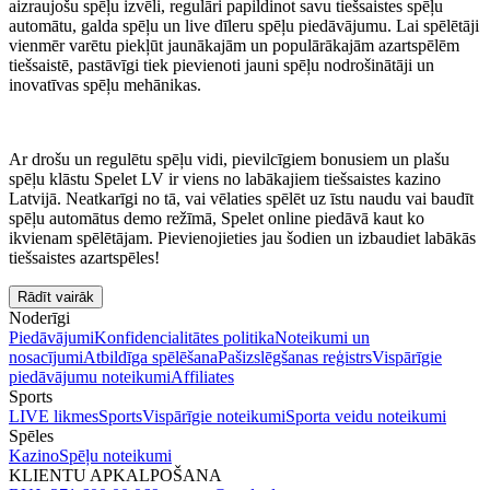
aizraujošu spēļu izvēli, regulāri papildinot savu tiešsaistes spēļu
automātu, galda spēļu un live dīleru spēļu piedāvājumu. Lai spēlētāji
vienmēr varētu piekļūt jaunākajām un populārākajām azartspēlēm
tiešsaistē, pastāvīgi tiek pievienoti jauni spēļu nodrošinātāji un
inovatīvas spēļu mehānikas.
Ar drošu un regulētu spēļu vidi, pievilcīgiem bonusiem un plašu
spēļu klāstu Spelet LV ir viens no labākajiem tiešsaistes kazino
Latvijā. Neatkarīgi no tā, vai vēlaties spēlēt uz īstu naudu vai baudīt
spēļu automātus demo režīmā, Spelet online piedāvā kaut ko
ikvienam spēlētājam. Pievienojieties jau šodien un izbaudiet labākās
tiešsaistes azartspēles!
Rādīt vairāk
Noderīgi
Piedāvājumi
Konfidencialitātes politika
Noteikumi un
nosacījumi
Atbildīga spēlēšana
Pašizslēgšanas reģistrs
Vispārīgie
piedāvājumu noteikumi
Affiliates
Sports
LIVE likmes
Sports
Vispārīgie noteikumi
Sporta veidu noteikumi
Spēles
Kazino
Spēļu noteikumi
KLIENTU APKALPOŠANA