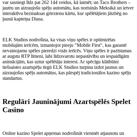
var sasniegt līdz pat 262 144 veidus, kā laimēt; un Taco Brothers –
jautru un aizraujošu spēļu automātu, kas norisinās Meksikā un ietver
interaktīvu bezmaksas griezienu kārtu, kur spēlētājiem jāizbēg no
ļaunā kapteiņa Diasa.
ELK Studios nodrošina, ka visas viņu spēles ir optimizētas
mobilajām ierīcēm, izmantojot pieeju "Mobile First", kas garantē
nevainojamu spēles pieredzi visās ierīcēs. Viņu spēles ir pazīstamas
ar augstu RTP līmeni, labi līdzsvarotu nepastāvību un iespaidīgām
animācijām, kas uztur spēlētāju interesi. Ar spēcīgu klātbūtni
tiešsaistes azartspēļu tirgū ELK Studios turpina izdot jaunus un
aizraujošus spēļu automātus, kas pārspēj tradicionālos kazino spēļu
standartus.
Regulāri Jauninājumi Azartspēlēs Spelet
Casino
Online kazino Spelet apņemas nodrošināt vienmēr atjaunotu un