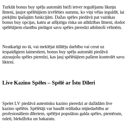
Turklāt bonus buy spēļu automāti bieži ietver regulējamu likmju
līmeni, ļaujot spēlētājiem izvēlēties summu, ko viņi vēlas ieguldīt, lai
piekļūtu īpašajām funkcijām. Dažas spēles piedāvā pat vairākas
bonus buy opcijas, katru ar atšķirīgu riska un atlīdzības līmeni, dodot
spēlētājiem elastību pielāgot savu spēles pieredzi atbilstoši vēlmēm.
Neatkarīgi no tā, vai meklējat tūlītēju darbību vai cerat uz
iespaidīgiem laimestiem, bonus buy spēļu automāti piedāvā
aizraujošu spēles pieredzi, kas ļauj spēlētājiem pašiem kontrolēt savu
likteni.
Live Kazino Spēles – Spēlē ar Īstu Dīleri
Spelet LV piedāvā autentisku kazino pieredzi ar dažādām live
kazino spēlēm. Spēlētāji var baudīt reāllaika mijiedarbību ar
profesionāliem dīleriem, spēlējot populāras galda spēles, piemēram,
ruleti, blekdžeku un bakaratu.