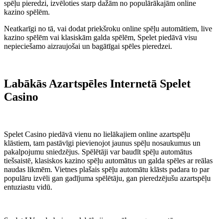
spēļu pieredzi, izvēloties starp dažām no populārākajām online
kazino spēlēm.
Neatkarīgi no tā, vai dodat priekšroku online spēļu automātiem, live
kazino spēlēm vai klasiskām galda spēlēm, Spelet piedāvā visu
nepieciešamo aizraujošai un bagātīgai spēles pieredzei.
Labākās Azartspēles Internetā Spelet
Casino
Spelet Casino piedāvā vienu no lielākajiem online azartspēļu
klāstiem, tam pastāvīgi pievienojot jaunus spēļu nosaukumus un
pakalpojumu sniedzējus. Spēlētāji var baudīt spēļu automātus
tiešsaistē, klasiskos kazino spēļu automātus un galda spēles ar reālas
naudas likmēm. Vietnes plašais spēļu automātu klāsts padara to par
populāru izvēli gan gadījuma spēlētāju, gan pieredzējušu azartspēļu
entuziastu vidū.