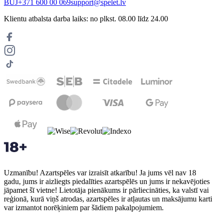
BUJ
+371 600 00 069
support@spelet.lv
Klientu atbalsta darba laiks: no plkst. 08.00 līdz 24.00
Uzmanību! Azartspēles var izraisīt atkarību! Ja jums vēl nav 18
gadu, jums ir aizliegts piedalīties azartspēlēs un jums ir nekavējoties
jāpamet šī vietne! Lietotāja pienākums ir pārliecināties, ka valstī vai
reģionā, kurā viņš atrodas, azartspēles ir atļautas un maksājumu karti
var izmantot norēķiniem par šādiem pakalpojumiem.