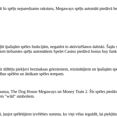
audīt šo spēļu neparedzamo raksturu, Megaways spēļu automāti piedāvā be
ļūt īpašajām spēles funkcijām, negaidot to aktivizēšanos dabiski. Šajās s
m tiešsaistes spēļu automātiem Spelet Casino piedāvā bonus buy funkciju
 tūlītēju piekļuvi bezmaksas griezieniem, reizinātājiem un īpašajām spē
tāvības spēlēm un ātrākam spēles tempam.
anza, The Dog House Megaways un Money Train 2. Šīs spēles piedāvā un
šiem "wild" simboliem.
, ļaujot spēlētājiem izvēlēties summu, ko viņi vēlas ieguldīt, lai piek