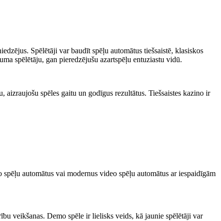
dzējus. Spēlētāji var baudīt spēļu automātus tiešsaistē, klasiskos
uma spēlētāju, gan pieredzējušu azartspēļu entuziastu vidū.
 aizraujošu spēles gaitu un godīgus rezultātus. Tiešsaistes kazino ir
zino spēļu automātus vai modernus video spēļu automātus ar iespaidīgām
bu veikšanas. Demo spēle ir lielisks veids, kā jaunie spēlētāji var