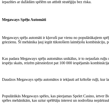
iepazīties ar dažādām spēlēm un attīstīt stratēģiju bez riska.
Megaways Spēļu Automāti
Megaways spēļu automāti ir kļuvuši par vienu no populārākajiem spēļu 
griezienu. Šī mehānika ļauj iegūt tūkstošiem laimējošu kombināciju, p
Kas padara Megaways spēļu automātus unikālus, ir to nejaušais ruļļu mo
iespēju skaits, reizēm pārsniedzot pat 100 000 iespējamās kombinācija
Daudzos Megaways spēļu automātos ir iekļauti arī krītošie ruļļi, kur la
Populārākās Megaways spēles, kas pieejamas Spelet Casino, ietver B
spēles mehānikām, kas uztur spēlētāju interesi un nodrošina nepārtrauk