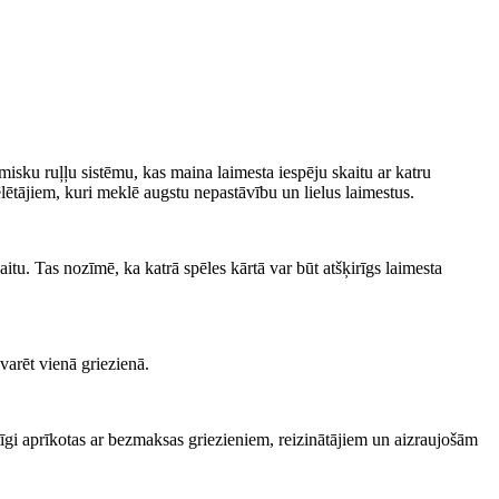
isku ruļļu sistēmu, kas maina laimesta iespēju skaitu ar katru
lētājiem, kuri meklē augstu nepastāvību un lielus laimestus.
tu. Tas nozīmē, ka katrā spēles kārtā var būt atšķirīgs laimesta
varēt vienā griezienā.
 aprīkotas ar bezmaksas griezieniem, reizinātājiem un aizraujošām