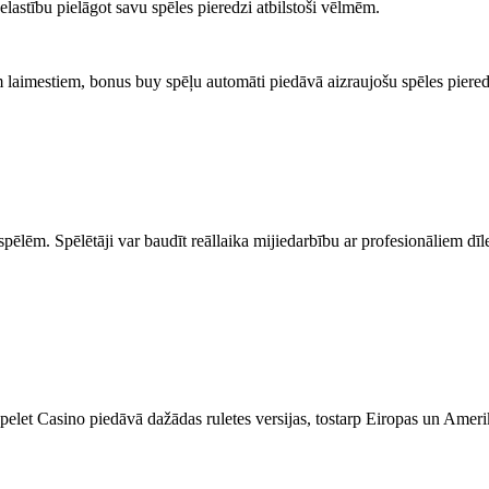
 elastību pielāgot savu spēles pieredzi atbilstoši vēlmēm.
em laimestiem, bonus buy spēļu automāti piedāvā aizraujošu spēles pieredz
ēlēm. Spēlētāji var baudīt reāllaika mijiedarbību ar profesionāliem dīl
let Casino piedāvā dažādas ruletes versijas, tostarp Eiropas un Amerika