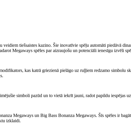
veidiem tiešsaistes kazino. Šie inovatīvie spēļu automāti piedāvā dinam
adarot Megaways spēles par aizraujošu un potenciāli ienesīgu izvēli spē
difikators, kas katrā griezienā pielāgo uz ruļļiem redzamo simbolu skai
s.
imējušie simboli pazūd un to vietā iekrīt jauni, radot papildu iespējas uz
onanza Megaways un Big Bass Bonanza Megaways. Šīs spēles ir bagātīgi
tu izklaidi.