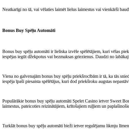
Neatkarīgi no tā, vai vēlaties laimēt lielus laimestus vai vienkārši b
Bonus Buy Spēļu Automāti
Bonus buy spēļu automāti ir lieliska izvēle spēlētājiem, kuri vēlas piek
iespējas iegūt džekpotus vai bezmaksas griezienus. Daudzi no labākajie
Viena no galvenajām bonus buy spēļu priekšrocībām ir tā, ka tās sniedz
iespēja īpaši piesaista spēlētājus, kuri dod priekšroku augstas nepas
Populārākie bonus buy spēļu automāti Spelet Casino ietver Sweet Bon
laimestus, pateicoties reizinātājiem, krītošajiem ruļļiem un paplašino
Turklāt bonus buy spēļu automāti bieži ietver regulējamu likmju līmeni