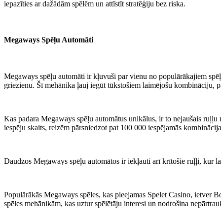
iepazīties ar dažādām spēlēm un attīstīt stratēģiju bez riska.
Megaways Spēļu Automāti
Megaways spēļu automāti ir kļuvuši par vienu no populārākajiem spēļu 
griezienu. Šī mehānika ļauj iegūt tūkstošiem laimējošu kombināciju, p
Kas padara Megaways spēļu automātus unikālus, ir to nejaušais ruļļu mo
iespēju skaits, reizēm pārsniedzot pat 100 000 iespējamās kombinācija
Daudzos Megaways spēļu automātos ir iekļauti arī krītošie ruļļi, kur la
Populārākās Megaways spēles, kas pieejamas Spelet Casino, ietver B
spēles mehānikām, kas uztur spēlētāju interesi un nodrošina nepārtrauk