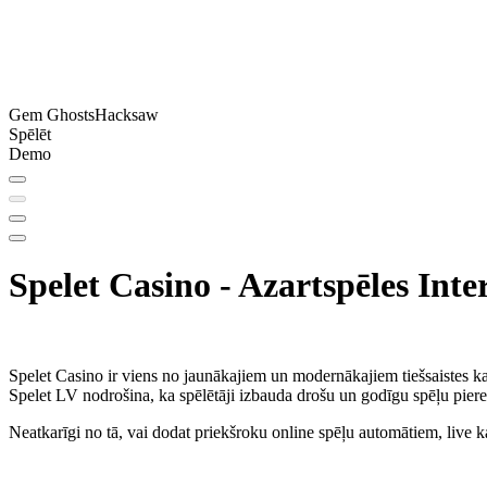
Gem Ghosts
Hacksaw
Spēlēt
Demo
Spelet Casino - Azartspēles Inte
Spelet Casino ir viens no jaunākajiem un modernākajiem tiešsaistes kazi
Spelet LV nodrošina, ka spēlētāji izbauda drošu un godīgu spēļu pier
Neatkarīgi no tā, vai dodat priekšroku online spēļu automātiem, live 