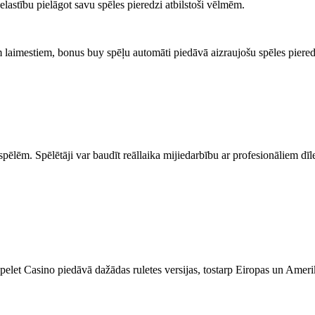
 elastību pielāgot savu spēles pieredzi atbilstoši vēlmēm.
em laimestiem, bonus buy spēļu automāti piedāvā aizraujošu spēles pieredz
ēlēm. Spēlētāji var baudīt reāllaika mijiedarbību ar profesionāliem dīl
let Casino piedāvā dažādas ruletes versijas, tostarp Eiropas un Amerika