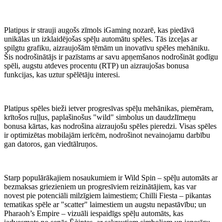
Platipus ir strauji augošs zīmols iGaming nozarē, kas piedāvā
unikālas un izklaidējošas spēļu automātu spēles. Tās izceļas ar
spilgtu grafiku, aizraujošām tēmām un inovatīvu spēles mehāniku.
Šis nodrošinātājs ir pazīstams ar savu apņemšanos nodrošināt godīgu
spēli, augstu atdeves procentu (RTP) un aizraujošas bonusa
funkcijas, kas uztur spēlētāju interesi.
Platipus spēles bieži ietver progresīvas spēļu mehānikas, piemēram,
krītošos ruļļus, paplašinošus "wild" simbolus un daudzlīmeņu
bonusa kārtas, kas nodrošina aizraujošu spēles pieredzi. Visas spēles
ir optimizētas mobilajām ierīcēm, nodrošinot nevainojamu darbību
gan datoros, gan viedtālruņos.
Starp populārākajiem nosaukumiem ir Wild Spin – spēļu automāts ar
bezmaksas griezieniem un progresīviem reizinātājiem, kas var
novest pie potenciāli milzīgiem laimestiem; Chilli Fiesta – pikantas
tematikas spēle ar "scatter" laimestiem un augstu nepastāvību; un
Pharaoh’s Empire – vizuāli iespaidīgs spēļu automāts, kas