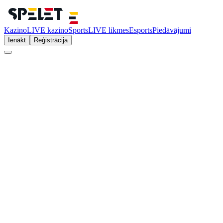
Kazino
LIVE kazino
Sports
LIVE likmes
Esports
Piedāvājumi
Ienākt
Reģistrācija