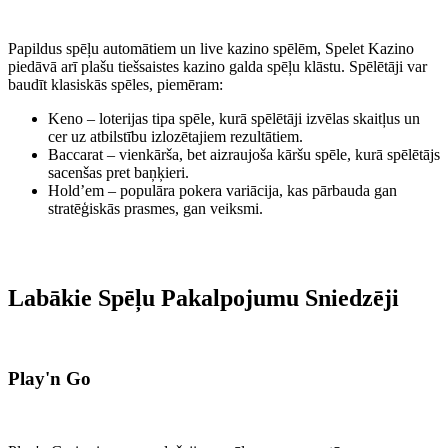
Papildus spēļu automātiem un live kazino spēlēm, Spelet Kazino
piedāvā arī plašu tiešsaistes kazino galda spēļu klāstu. Spēlētāji var
baudīt klasiskās spēles, piemēram:
Keno – loterijas tipa spēle, kurā spēlētāji izvēlas skaitļus un
cer uz atbilstību izlozētajiem rezultātiem.
Baccarat – vienkārša, bet aizraujoša kāršu spēle, kurā spēlētājs
sacenšas pret baņķieri.
Hold’em – populāra pokera variācija, kas pārbauda gan
stratēģiskās prasmes, gan veiksmi.
Labākie Spēļu Pakalpojumu Sniedzēji
Play'n Go