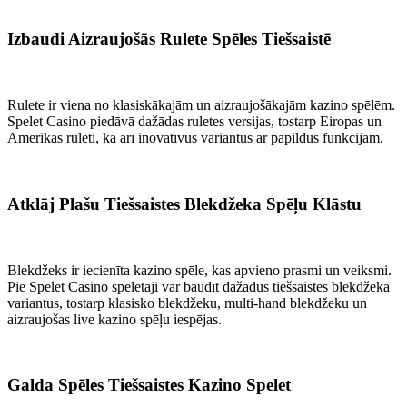
Izbaudi Aizraujošās Rulete Spēles Tiešsaistē
Rulete ir viena no klasiskākajām un aizraujošākajām kazino spēlēm.
Spelet Casino piedāvā dažādas ruletes versijas, tostarp Eiropas un
Amerikas ruleti, kā arī inovatīvus variantus ar papildus funkcijām.
Atklāj Plašu Tiešsaistes Blekdžeka Spēļu Klāstu
Blekdžeks ir iecienīta kazino spēle, kas apvieno prasmi un veiksmi.
Pie Spelet Casino spēlētāji var baudīt dažādus tiešsaistes blekdžeka
variantus, tostarp klasisko blekdžeku, multi-hand blekdžeku un
aizraujošas live kazino spēļu iespējas.
Galda Spēles Tiešsaistes Kazino Spelet