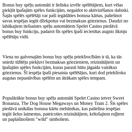
Bonus buy spēļu automāti ir lieliska izvēle spēlētājiem, kuri vēlas
piekļūt īpašajām spēles funkcijām, negaidot to aktivizēšanos dabiski.
Šajās spēlēs spēlētāji var paši iegādāties bonusa kārtas, palielinot
savas iespējas iegūt džekpotus vai bezmaksas griezienus. Daudzi no
labākajiem tiešsaistes spēļu automātiem Spelet Casino piedāvā
bonus buy funkciju, padarot šīs spēles īpaši iecienītas augsto likmju
spēlētāju vidū.
Viena no galvenajām bonus buy spēļu priekšrocībām ir tā, ka tās
sniedz tūlītēju piekļuvi bezmaksas griezieniem, reizinātājiem un
īpašajām spēles funkcijām, kuras parasti būtu jāgaida vairākus
griezienus. Šī iespēja īpaši piesaista spēlētājus, kuri dod priekšroku
augstas nepastāvības spēlēm un ātrākam spēles tempam.
Populārākie bonus buy spēļu automāti Spelet Casino ietver Sweet
Bonanza, The Dog House Megaways un Money Train 2. Šīs spēles
piedāvā unikālas bonusa kārtu mehānikas, kas palielina iespējas
iegūt lielus laimestus, pateicoties reizinātājiem, krītošajiem ruļļiem
un paplašinošiem "wild" simboliem.