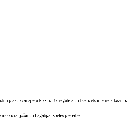
dītu plašu azartspēļu klāstu. Kā regulēts un licencēts interneta kazino,
amo aizraujošai un bagātīgai spēles pieredzei.