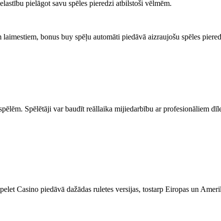
 elastību pielāgot savu spēles pieredzi atbilstoši vēlmēm.
em laimestiem, bonus buy spēļu automāti piedāvā aizraujošu spēles pieredz
ēlēm. Spēlētāji var baudīt reāllaika mijiedarbību ar profesionāliem dīl
let Casino piedāvā dažādas ruletes versijas, tostarp Eiropas un Amerika