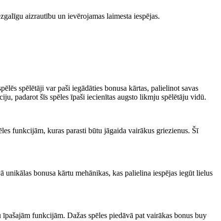
zgalīgu aizrautību un ievērojamas laimesta iespējas.
pēlēs spēlētāji var paši iegādāties bonusa kārtas, palielinot savas
, padarot šīs spēles īpaši iecienītas augsto likmju spēlētāju vidū.
les funkcijām, kuras parasti būtu jāgaida vairākus griezienus. Šī
ikālas bonusa kārtu mehānikas, kas palielina iespējas iegūt lielus
ļūtu īpašajām funkcijām. Dažas spēles piedāvā pat vairākas bonus buy