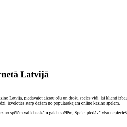
rnetā Latvijā
no Latvijā, piedāvājot aizraujošu un drošu spēles vidi, lai klienti izbau
edzi, izvēloties starp dažām no populārākajām online kazino spēlēm.
kazino spēlēm vai klasiskām galda spēlēm, Spelet piedāvā visu nepiecieš