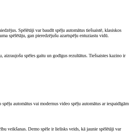
dzējus. Spēlētāji var baudīt spēļu automātus tiešsaistē, klasiskos
uma spēlētāju, gan pieredzējušu azartspēļu entuziastu vidū.
 aizraujošu spēles gaitu un godīgus rezultātus. Tiešsaistes kazino ir
zino spēļu automātus vai modernus video spēļu automātus ar iespaidīgām
bu veikšanas. Demo spēle ir lielisks veids, kā jaunie spēlētāji var