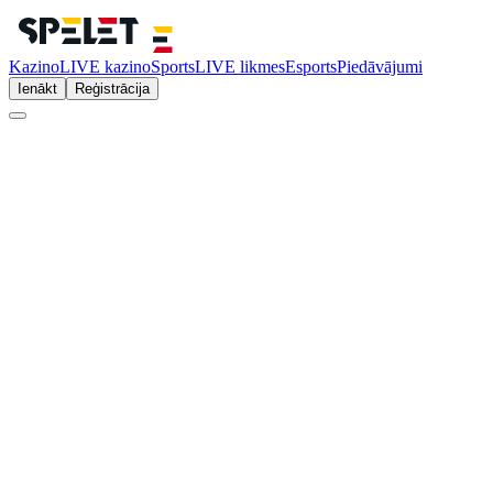
Kazino
LIVE kazino
Sports
LIVE likmes
Esports
Piedāvājumi
Ienākt
Reģistrācija