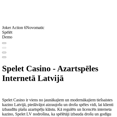
Joker Action 6
Novomatic
Spēlēt
Demo
Spelet Casino - Azartspēles
Internetā Latvijā
Spelet Casino ir viens no jaunākajiem un modernākajiem tiešsaistes
kazino Latvijā, piedāvājot aizraujošu un drošu spēles vidi, lai klienti
izbaudītu plašu azartspēļu klāstu. Kā regulēts un licencēts interneta
kazino, Spelet LV nodrošina, ka spēlētāji izbauda drošu un godīgu