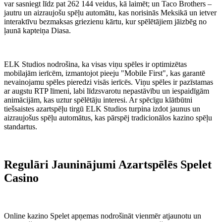
var sasniegt līdz pat 262 144 veidus, kā laimēt; un Taco Brothers –
jautru un aizraujošu spēļu automātu, kas norisinās Meksikā un ietver
interaktīvu bezmaksas griezienu kārtu, kur spēlētājiem jāizbēg no
ļaunā kapteiņa Diasa.
ELK Studios nodrošina, ka visas viņu spēles ir optimizētas
mobilajām ierīcēm, izmantojot pieeju "Mobile First", kas garantē
nevainojamu spēles pieredzi visās ierīcēs. Viņu spēles ir pazīstamas
ar augstu RTP līmeni, labi līdzsvarotu nepastāvību un iespaidīgām
animācijām, kas uztur spēlētāju interesi. Ar spēcīgu klātbūtni
tiešsaistes azartspēļu tirgū ELK Studios turpina izdot jaunus un
aizraujošus spēļu automātus, kas pārspēj tradicionālos kazino spēļu
standartus.
Regulāri Jauninājumi Azartspēlēs Spelet
Casino
Online kazino Spelet apņemas nodrošināt vienmēr atjaunotu un