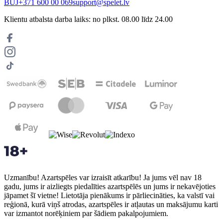
BUJ
+371 600 00 069
support@spelet.lv
Klientu atbalsta darba laiks: no plkst. 08.00 līdz 24.00
Uzmanību! Azartspēles var izraisīt atkarību! Ja jums vēl nav 18
gadu, jums ir aizliegts piedalīties azartspēlēs un jums ir nekavējoties
jāpamet šī vietne! Lietotāja pienākums ir pārliecināties, ka valstī vai
reģionā, kurā viņš atrodas, azartspēles ir atļautas un maksājumu karti
var izmantot norēķiniem par šādiem pakalpojumiem.