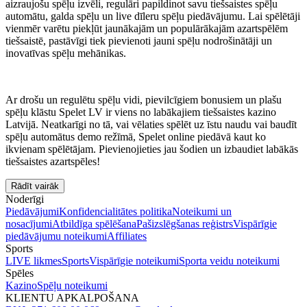
aizraujošu spēļu izvēli, regulāri papildinot savu tiešsaistes spēļu
automātu, galda spēļu un live dīleru spēļu piedāvājumu. Lai spēlētāji
vienmēr varētu piekļūt jaunākajām un populārākajām azartspēlēm
tiešsaistē, pastāvīgi tiek pievienoti jauni spēļu nodrošinātāji un
inovatīvas spēļu mehānikas.
Ar drošu un regulētu spēļu vidi, pievilcīgiem bonusiem un plašu
spēļu klāstu Spelet LV ir viens no labākajiem tiešsaistes kazino
Latvijā. Neatkarīgi no tā, vai vēlaties spēlēt uz īstu naudu vai baudīt
spēļu automātus demo režīmā, Spelet online piedāvā kaut ko
ikvienam spēlētājam. Pievienojieties jau šodien un izbaudiet labākās
tiešsaistes azartspēles!
Rādīt vairāk
Noderīgi
Piedāvājumi
Konfidencialitātes politika
Noteikumi un
nosacījumi
Atbildīga spēlēšana
Pašizslēgšanas reģistrs
Vispārīgie
piedāvājumu noteikumi
Affiliates
Sports
LIVE likmes
Sports
Vispārīgie noteikumi
Sporta veidu noteikumi
Spēles
Kazino
Spēļu noteikumi
KLIENTU APKALPOŠANA