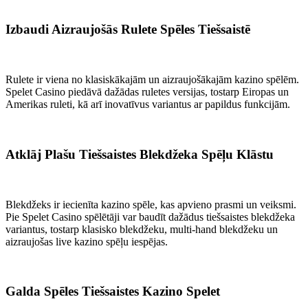
Izbaudi Aizraujošās Rulete Spēles Tiešsaistē
Rulete ir viena no klasiskākajām un aizraujošākajām kazino spēlēm.
Spelet Casino piedāvā dažādas ruletes versijas, tostarp Eiropas un
Amerikas ruleti, kā arī inovatīvus variantus ar papildus funkcijām.
Atklāj Plašu Tiešsaistes Blekdžeka Spēļu Klāstu
Blekdžeks ir iecienīta kazino spēle, kas apvieno prasmi un veiksmi.
Pie Spelet Casino spēlētāji var baudīt dažādus tiešsaistes blekdžeka
variantus, tostarp klasisko blekdžeku, multi-hand blekdžeku un
aizraujošas live kazino spēļu iespējas.
Galda Spēles Tiešsaistes Kazino Spelet