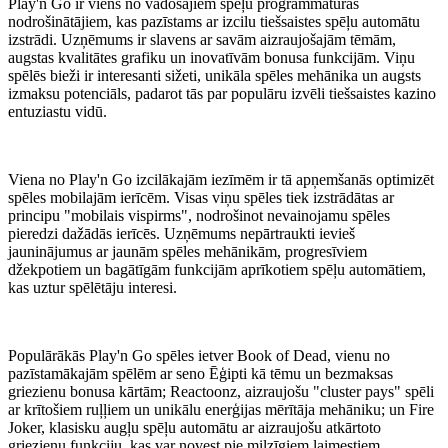
Play'n Go ir viens no vadošajiem spēļu programmatūras
nodrošinātājiem, kas pazīstams ar izcilu tiešsaistes spēļu automātu
izstrādi. Uzņēmums ir slavens ar savām aizraujošajām tēmām,
augstas kvalitātes grafiku un inovatīvām bonusa funkcijām. Viņu
spēlēs bieži ir interesanti sižeti, unikāla spēles mehānika un augsts
izmaksu potenciāls, padarot tās par populāru izvēli tiešsaistes kazino
entuziastu vidū.
Viena no Play'n Go izcilākajām iezīmēm ir tā apņemšanās optimizēt
spēles mobilajām ierīcēm. Visas viņu spēles tiek izstrādātas ar
principu "mobilais vispirms", nodrošinot nevainojamu spēles
pieredzi dažādās ierīcēs. Uzņēmums nepārtraukti ievieš
jauninājumus ar jaunām spēles mehānikām, progresīviem
džekpotiem un bagātīgām funkcijām aprīkotiem spēļu automātiem,
kas uztur spēlētāju interesi.
Populārākās Play'n Go spēles ietver Book of Dead, vienu no
pazīstamākajām spēlēm ar seno Ēģipti kā tēmu un bezmaksas
griezienu bonusa kārtām; Reactoonz, aizraujošu "cluster pays" spēli
ar krītošiem ruļļiem un unikālu enerģijas mērītāja mehāniku; un Fire
Joker, klasisku augļu spēļu automātu ar aizraujošu atkārtoto
griezienu funkciju, kas var novest pie milzīgiem laimestiem.