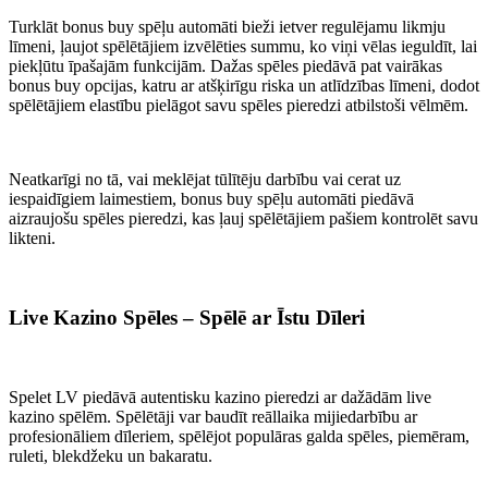
Turklāt bonus buy spēļu automāti bieži ietver regulējamu likmju
līmeni, ļaujot spēlētājiem izvēlēties summu, ko viņi vēlas ieguldīt, lai
piekļūtu īpašajām funkcijām. Dažas spēles piedāvā pat vairākas
bonus buy opcijas, katru ar atšķirīgu riska un atlīdzības līmeni, dodot
spēlētājiem elastību pielāgot savu spēles pieredzi atbilstoši vēlmēm.
Neatkarīgi no tā, vai meklējat tūlītēju darbību vai cerat uz
iespaidīgiem laimestiem, bonus buy spēļu automāti piedāvā
aizraujošu spēles pieredzi, kas ļauj spēlētājiem pašiem kontrolēt savu
likteni.
Live Kazino Spēles – Spēlē ar Īstu Dīleri
Spelet LV piedāvā autentisku kazino pieredzi ar dažādām live
kazino spēlēm. Spēlētāji var baudīt reāllaika mijiedarbību ar
profesionāliem dīleriem, spēlējot populāras galda spēles, piemēram,
ruleti, blekdžeku un bakaratu.