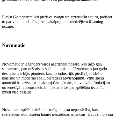
Play'n Go nepārtraukti piedāvā svaigu un aizraujošu saturu, padarot
to par vienu no labākajiem pakalpojumu sniedzējiem iGaming
nozarē.
Novomatic
Novomatic ir leģendārs vārds azartspēļu nozarē, kas ražo gan
sauszemes, gan tiešsaistes spēļu automātus. Uzņēmums jau gadu
desmitiem ir bijis pionieris kazino industrijā, piedāvājot ideālu
klasisko un moderno spēļu pieredzes apvienojumu. Viņu spēļu
automāti ir pazīstami ar aizraujošām tēmām, inovatīvām funkcijām
un ienesīgām bonusa kārtām, padarot tos par spēlētāju iecienītu
izvēli visā pasaulē.
Novomatic spēlēm bieži raksturīga augsta nepastāvība, kas
spēlētājiem dod iespēju laimēt iespaidīgas izmaksas. Daudzi no viņu