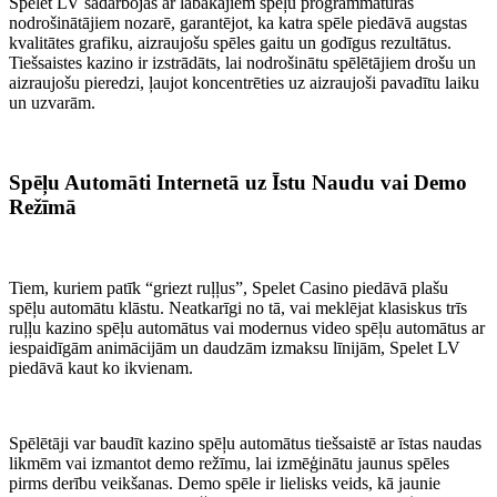
Spelet LV sadarbojas ar labākajiem spēļu programmatūras
nodrošinātājiem nozarē, garantējot, ka katra spēle piedāvā augstas
kvalitātes grafiku, aizraujošu spēles gaitu un godīgus rezultātus.
Tiešsaistes kazino ir izstrādāts, lai nodrošinātu spēlētājiem drošu un
aizraujošu pieredzi, ļaujot koncentrēties uz aizraujoši pavadītu laiku
un uzvarām.
Spēļu Automāti Internetā uz Īstu Naudu vai Demo
Režīmā
Tiem, kuriem patīk “griezt ruļļus”, Spelet Casino piedāvā plašu
spēļu automātu klāstu. Neatkarīgi no tā, vai meklējat klasiskus trīs
ruļļu kazino spēļu automātus vai modernus video spēļu automātus ar
iespaidīgām animācijām un daudzām izmaksu līnijām, Spelet LV
piedāvā kaut ko ikvienam.
Spēlētāji var baudīt kazino spēļu automātus tiešsaistē ar īstas naudas
likmēm vai izmantot demo režīmu, lai izmēģinātu jaunus spēles
pirms derību veikšanas. Demo spēle ir lielisks veids, kā jaunie