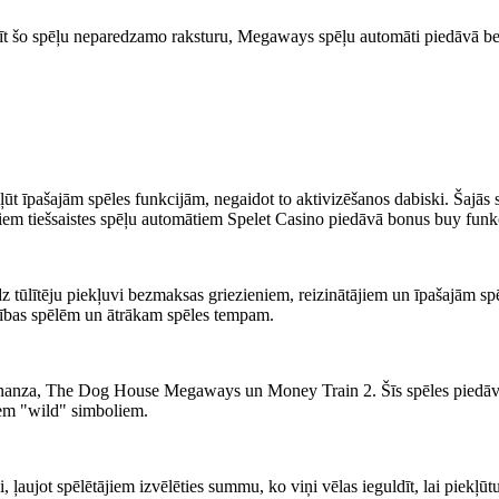
audīt šo spēļu neparedzamo raksturu, Megaways spēļu automāti piedāvā be
ļūt īpašajām spēles funkcijām, negaidot to aktivizēšanos dabiski. Šajās s
m tiešsaistes spēļu automātiem Spelet Casino piedāvā bonus buy funkciju
 tūlītēju piekļuvi bezmaksas griezieniem, reizinātājiem un īpašajām spē
tāvības spēlēm un ātrākam spēles tempam.
anza, The Dog House Megaways un Money Train 2. Šīs spēles piedāvā un
šiem "wild" simboliem.
, ļaujot spēlētājiem izvēlēties summu, ko viņi vēlas ieguldīt, lai piek