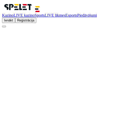
Kazino
LIVE kazino
Sports
LIVE likmes
Esports
Piedāvājumi
Ienākt
Reģistrācija