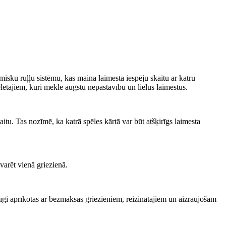
isku ruļļu sistēmu, kas maina laimesta iespēju skaitu ar katru
lētājiem, kuri meklē augstu nepastāvību un lielus laimestus.
tu. Tas nozīmē, ka katrā spēles kārtā var būt atšķirīgs laimesta
varēt vienā griezienā.
 aprīkotas ar bezmaksas griezieniem, reizinātājiem un aizraujošām