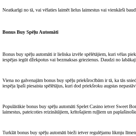
Neatkarīgi no tā, vai vēlaties laimēt lielus laimestus vai vienkārši b
Bonus Buy Spēļu Automāti
Bonus buy spēļu automāti ir lieliska izvēle spēlētājiem, kuri vēlas piek
iespējas iegūt džekpotus vai bezmaksas griezienus. Daudzi no labākajie
Viena no galvenajām bonus buy spēļu priekšrocībām ir tā, ka tās sniedz
iespēja īpaši piesaista spēlētājus, kuri dod priekšroku augstas nepas
Populārākie bonus buy spēļu automāti Spelet Casino ietver Sweet Bon
laimestus, pateicoties reizinātājiem, krītošajiem ruļļiem un paplašino
Turklāt bonus buy spēļu automāti bieži ietver regulējamu likmju līmeni