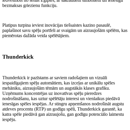
iedvesmots no senās Ēģiptes, ar sakrautiem simboliem un ienesīgu
bezmaksas griezienu funkciju.
Platipus turpina ieviest inovācijas tiešsaistes kazino pasaulē,
paplašinot savu spēļu portfeli ar svaigām un aizraujošām spēlēm, kas
piemērotas dažāda veida spēlētājiem.
Thunderkick
Thunderkick ir pazīstams ar saviem radošajiem un vizuāli
iespaidīgajiem spēļu automātiem, kas izceļas ar unikālu spēles
mehāniku, aizraujošām tēmām un augstākās klases grafiku.
Uzņēmums koncentrējas uz inovatīvas spēļu pieredzes
nodrošināšanu, kas uztur spēlētāju interesi un vienlaikus piedāvā
ienesīgas spēles iespējas. Ar stingru apņemšanos nodrošināt augstu
atdeves procentu (RTP) un godīgu spēli, Thunderkick garantē, ka
katra spēle piedāvā gan aizraujošu, gan godīgu potenciālo laimestu
iespēju.