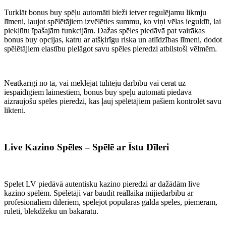
Turklāt bonus buy spēļu automāti bieži ietver regulējamu likmju
līmeni, ļaujot spēlētājiem izvēlēties summu, ko viņi vēlas ieguldīt, lai
piekļūtu īpašajām funkcijām. Dažas spēles piedāvā pat vairākas
bonus buy opcijas, katru ar atšķirīgu riska un atlīdzības līmeni, dodot
spēlētājiem elastību pielāgot savu spēles pieredzi atbilstoši vēlmēm.
Neatkarīgi no tā, vai meklējat tūlītēju darbību vai cerat uz
iespaidīgiem laimestiem, bonus buy spēļu automāti piedāvā
aizraujošu spēles pieredzi, kas ļauj spēlētājiem pašiem kontrolēt savu
likteni.
Live Kazino Spēles – Spēlē ar Īstu Dīleri
Spelet LV piedāvā autentisku kazino pieredzi ar dažādām live
kazino spēlēm. Spēlētāji var baudīt reāllaika mijiedarbību ar
profesionāliem dīleriem, spēlējot populāras galda spēles, piemēram,
ruleti, blekdžeku un bakaratu.