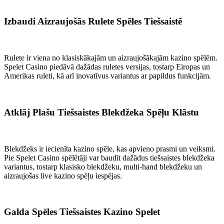
Izbaudi Aizraujošās Rulete Spēles Tiešsaistē
Rulete ir viena no klasiskākajām un aizraujošākajām kazino spēlēm.
Spelet Casino piedāvā dažādas ruletes versijas, tostarp Eiropas un
Amerikas ruleti, kā arī inovatīvus variantus ar papildus funkcijām.
Atklāj Plašu Tiešsaistes Blekdžeka Spēļu Klāstu
Blekdžeks ir iecienīta kazino spēle, kas apvieno prasmi un veiksmi.
Pie Spelet Casino spēlētāji var baudīt dažādus tiešsaistes blekdžeka
variantus, tostarp klasisko blekdžeku, multi-hand blekdžeku un
aizraujošas live kazino spēļu iespējas.
Galda Spēles Tiešsaistes Kazino Spelet