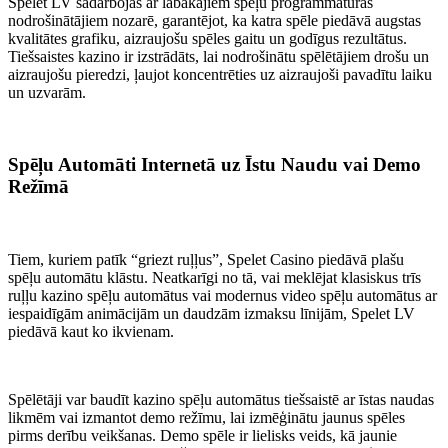
Spelet LV sadarbojas ar labākajiem spēļu programmatūras
nodrošinātājiem nozarē, garantējot, ka katra spēle piedāvā augstas
kvalitātes grafiku, aizraujošu spēles gaitu un godīgus rezultātus.
Tiešsaistes kazino ir izstrādāts, lai nodrošinātu spēlētājiem drošu un
aizraujošu pieredzi, ļaujot koncentrēties uz aizraujoši pavadītu laiku
un uzvarām.
Spēļu Automāti Internetā uz Īstu Naudu vai Demo
Režīmā
Tiem, kuriem patīk “griezt ruļļus”, Spelet Casino piedāvā plašu
spēļu automātu klāstu. Neatkarīgi no tā, vai meklējat klasiskus trīs
ruļļu kazino spēļu automātus vai modernus video spēļu automātus ar
iespaidīgām animācijām un daudzām izmaksu līnijām, Spelet LV
piedāvā kaut ko ikvienam.
Spēlētāji var baudīt kazino spēļu automātus tiešsaistē ar īstas naudas
likmēm vai izmantot demo režīmu, lai izmēģinātu jaunus spēles
pirms derību veikšanas. Demo spēle ir lielisks veids, kā jaunie