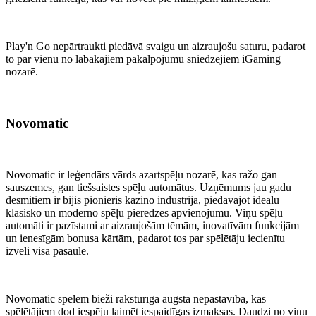
Play'n Go nepārtraukti piedāvā svaigu un aizraujošu saturu, padarot
to par vienu no labākajiem pakalpojumu sniedzējiem iGaming
nozarē.
Novomatic
Novomatic ir leģendārs vārds azartspēļu nozarē, kas ražo gan
sauszemes, gan tiešsaistes spēļu automātus. Uzņēmums jau gadu
desmitiem ir bijis pionieris kazino industrijā, piedāvājot ideālu
klasisko un moderno spēļu pieredzes apvienojumu. Viņu spēļu
automāti ir pazīstami ar aizraujošām tēmām, inovatīvām funkcijām
un ienesīgām bonusa kārtām, padarot tos par spēlētāju iecienītu
izvēli visā pasaulē.
Novomatic spēlēm bieži raksturīga augsta nepastāvība, kas
spēlētājiem dod iespēju laimēt iespaidīgas izmaksas. Daudzi no viņu