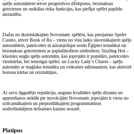
spēļu automātiem ietver progresīvos džekpotus, bezmaksas
griezienus un unikālas riska funkcijas, kas piešķir spēlei papildu
aizrautību.
Dažas no ikoniskākajām Novomatic spēlēm, kas pieejamas Spelet
Casino, ietver Book of Ra – vienu no visu laiku slavenākajiem spēļu
automātiem, pateicoties tā aizraujošajai senās Ēģiptes tematikai un
bezmaksas griezieniem ar paplašinošiem simboliem; Sizzling Hot –
klasisku augļu spēļu automātu, kas joprojām ir populārs, pateicoties
vienkāršai, bet ienesīgai spēlei; un Lucky Lady’s Charm – spēļu
automātu ar maģisku tematiku un veiksmes talismaniem, kas aktivizē
bonusa kārtas un reizinātājus.
Ar savu ilggadējo reputāciju, augstas kvalitātes spēļu dizainu un
apņemšanos strādāt pie inovācijām Novomatic joprojām ir viens no
uzticamākajiem un pieprasītākajiem programmatūras
nodrošinātājiem tiešsaistes kazino nozarē.
Platipus