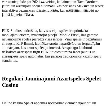
var sasniegt līdz pat 262 144 veidus, kā laimēt; un Taco Brothers –
jautru un aizraujošu spēļu automātu, kas norisinās Meksikā un ietver
interaktīvu bezmaksas griezienu kārtu, kur spēlētājiem jāizbēg no
ļaunā kapteiņa Diasa.
ELK Studios nodrošina, ka visas viņu spēles ir optimizētas
mobilajām ierīcēm, izmantojot pieeju "Mobile First", kas garantē
nevainojamu spēles pieredzi visās ierīcēs. Viņu spēles ir pazīstamas
ar augstu RTP līmeni, labi līdzsvarotu nepastāvību un iespaidīgām
animācijām, kas uztur spēlētāju interesi. Ar spēcīgu klātbūtni
tiešsaistes azartspēļu tirgū ELK Studios turpina izdot jaunus un
aizraujošus spēļu automātus, kas pārspēj tradicionālos kazino spēļu
standartus.
Regulāri Jauninājumi Azartspēlēs Spelet
Casino
Online kazino Spelet apņemas nodrošināt vienmēr atjaunotu un