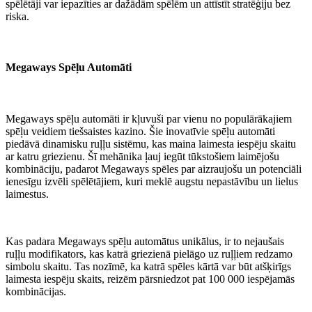
spēlētāji var iepazīties ar dažādām spēlēm un attīstīt stratēģiju bez
riska.
Megaways Spēļu Automāti
Megaways spēļu automāti ir kļuvuši par vienu no populārākajiem
spēļu veidiem tiešsaistes kazino. Šie inovatīvie spēļu automāti
piedāvā dinamisku ruļļu sistēmu, kas maina laimesta iespēju skaitu
ar katru griezienu. Šī mehānika ļauj iegūt tūkstošiem laimējošu
kombināciju, padarot Megaways spēles par aizraujošu un potenciāli
ienesīgu izvēli spēlētājiem, kuri meklē augstu nepastāvību un lielus
laimestus.
Kas padara Megaways spēļu automātus unikālus, ir to nejaušais
ruļļu modifikators, kas katrā griezienā pielāgo uz ruļļiem redzamo
simbolu skaitu. Tas nozīmē, ka katrā spēles kārtā var būt atšķirīgs
laimesta iespēju skaits, reizēm pārsniedzot pat 100 000 iespējamās
kombinācijas.