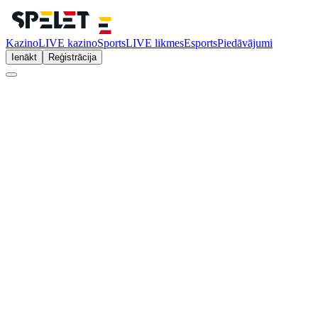
Kazino
LIVE kazino
Sports
LIVE likmes
Esports
Piedāvājumi
Ienākt
Reģistrācija