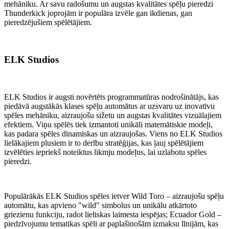
mehāniku. Ar savu radošumu un augstas kvalitātes spēļu pieredzi
Thunderkick joprojām ir populāra izvēle gan ikdienas, gan
pieredzējušiem spēlētājiem.
ELK Studios
ELK Studios ir augsti novērtēts programmatūras nodrošinātājs, kas
piedāvā augstākās klases spēļu automātus ar uzsvaru uz inovatīvu
spēles mehāniku, aizraujošu sižetu un augstas kvalitātes vizuālajiem
efektiem. Viņu spēlēs tiek izmantoti unikāli matemātiskie modeļi,
kas padara spēles dinamiskas un aizraujošas. Viens no ELK Studios
lielākajiem plusiem ir to derību stratēģijas, kas ļauj spēlētājiem
izvēlēties iepriekš noteiktus likmju modeļus, lai uzlabotu spēles
pieredzi.
Populārākās ELK Studios spēles ietver Wild Toro – aizraujošu spēļu
automātu, kas apvieno "wild" simbolus un unikālu atkārtoto
griezienu funkciju, radot lieliskas laimesta iespējas; Ecuador Gold –
piedzīvojumu tematikas spēli ar paplašinošām izmaksu līnijām, kas