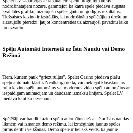
Spelet LV sadarbojas ar labākajiem spēļu programmatūras
nodrošinātājiem nozarē, garantējot, ka katra spēle piedāvā augstas
kvalitātes grafiku, aizraujošu spēles gaitu un godīgus rezultātus.
Tiešsaistes kazino ir izstrādāts, lai nodrošinātu spēlētājiem drošu un
aizraujošu pieredzi, ļaujot koncentrēties uz aizraujoši pavadītu laiku
un uzvarām.
Spēļu Automāti Internetā uz Īstu Naudu vai Demo
Režīmā
Tiem, kuriem patīk “griezt ruļļus”, Spelet Casino piedāvā plašu
spēļu automātu klāstu. Neatkarīgi no tā, vai meklējat klasiskus trīs
ruļļu kazino spēļu automātus vai modernus video spēļu automātus ar
iespaidīgām animācijām un daudzām izmaksu līnijām, Spelet LV
piedāvā kaut ko ikvienam.
Spēlētāji var baudīt kazino spēļu automātus tiešsaistē ar īstas naudas
likmēm vai izmantot demo režīmu, lai izmēģinātu jaunus spēles
pirms derību veikšanas. Demo spēle ir lielisks veids, kā jaunie