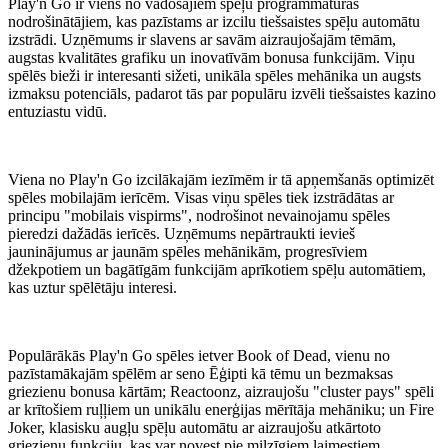
Play'n Go ir viens no vadošajiem spēļu programmatūras
nodrošinātājiem, kas pazīstams ar izcilu tiešsaistes spēļu automātu
izstrādi. Uzņēmums ir slavens ar savām aizraujošajām tēmām,
augstas kvalitātes grafiku un inovatīvām bonusa funkcijām. Viņu
spēlēs bieži ir interesanti sižeti, unikāla spēles mehānika un augsts
izmaksu potenciāls, padarot tās par populāru izvēli tiešsaistes kazino
entuziastu vidū.
Viena no Play'n Go izcilākajām iezīmēm ir tā apņemšanās optimizēt
spēles mobilajām ierīcēm. Visas viņu spēles tiek izstrādātas ar
principu "mobilais vispirms", nodrošinot nevainojamu spēles
pieredzi dažādās ierīcēs. Uzņēmums nepārtraukti ievieš
jauninājumus ar jaunām spēles mehānikām, progresīviem
džekpotiem un bagātīgām funkcijām aprīkotiem spēļu automātiem,
kas uztur spēlētāju interesi.
Populārākās Play'n Go spēles ietver Book of Dead, vienu no
pazīstamākajām spēlēm ar seno Ēģipti kā tēmu un bezmaksas
griezienu bonusa kārtām; Reactoonz, aizraujošu "cluster pays" spēli
ar krītošiem ruļļiem un unikālu enerģijas mērītāja mehāniku; un Fire
Joker, klasisku augļu spēļu automātu ar aizraujošu atkārtoto
griezienu funkciju, kas var novest pie milzīgiem laimestiem.