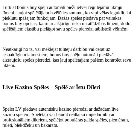
Turklāt bonus buy spēļu automāti bieži ietver regulējamu likmju
līmeni, ļaujot spēlētājiem izvēlēties summu, ko viņi vēlas ieguldīt, lai
piekļūtu īpašajām funkcijām. Dažas spēles piedāvā pat vairākas
bonus buy opcijas, katru ar atšķirīgu riska un atlīdzības līmeni, dodot
spēlētājiem elastību pielāgot savu spēles pieredzi atbilstoši vēlmēm.
Neatkarīgi no tā, vai meklējat tūlītēju darbību vai cerat uz
iespaidīgiem laimestiem, bonus buy spēļu automāti piedāvā
aizraujošu spēles pieredzi, kas ļauj spēlētājiem pašiem kontrolēt savu
likteni.
Live Kazino Spēles – Spēlē ar Īstu Dīleri
Spelet LV piedāvā autentisku kazino pieredzi ar dažādām live
kazino spēlēm. Spēlētāji var baudīt reāllaika mijiedarbību ar
profesionāliem dīleriem, spēlējot populāras galda spēles, piemēram,
ruleti, blekdžeku un bakaratu.