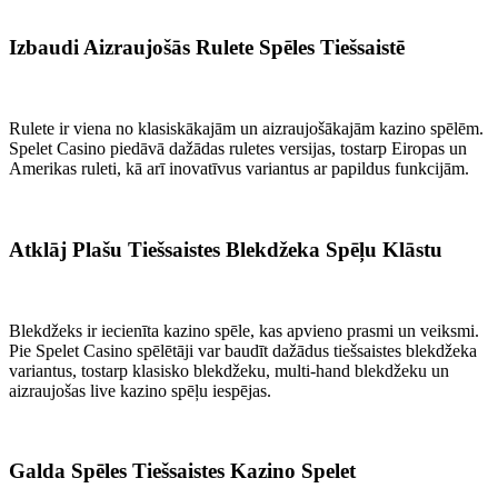
Izbaudi Aizraujošās Rulete Spēles Tiešsaistē
Rulete ir viena no klasiskākajām un aizraujošākajām kazino spēlēm.
Spelet Casino piedāvā dažādas ruletes versijas, tostarp Eiropas un
Amerikas ruleti, kā arī inovatīvus variantus ar papildus funkcijām.
Atklāj Plašu Tiešsaistes Blekdžeka Spēļu Klāstu
Blekdžeks ir iecienīta kazino spēle, kas apvieno prasmi un veiksmi.
Pie Spelet Casino spēlētāji var baudīt dažādus tiešsaistes blekdžeka
variantus, tostarp klasisko blekdžeku, multi-hand blekdžeku un
aizraujošas live kazino spēļu iespējas.
Galda Spēles Tiešsaistes Kazino Spelet