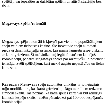
spēlētāji var iepazīties ar dažādām spēlēm un attīstīt stratēģiju bez
riska.
Megaways Spēļu Automāti
Megaways spēļu automāti ir kļuvuši par vienu no populārākajiem
spēļu veidiem tiešsaistes kazino. Šie inovatīvie spēļu automāti
piedāvā dinamisku ruļļu sistēmu, kas maina laimesta iespēju skaitu
ar katru griezienu. Šī mehānika ļauj iegūt tūkstošiem laimējošu
kombināciju, padarot Megaways spēles par aizraujošu un potenciāli
ienesīgu izvēli spēlētājiem, kuri meklē augstu nepastāvību un lielus
laimestus.
Kas padara Megaways spēļu automātus unikālus, ir to nejaušais
ruļļu modifikators, kas katrā griezienā pielāgo uz ruļļiem redzamo
simbolu skaitu. Tas nozīmē, ka katrā spēles kārtā var būt atšķirīgs
laimesta iespēju skaits, reizēm pārsniedzot pat 100 000 iespējamās
kombinācijas.