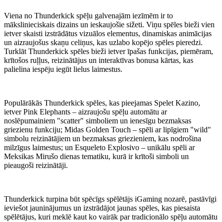
Viena no Thunderkick spēļu galvenajām iezīmēm ir to
mākslinieciskais dizains un ieskaujošie sižeti. Viņu spēles bieži vien
ietver skaisti izstrādātus vizuālos elementus, dinamiskas animācijas
un aizraujošus skaņu celiņus, kas uzlabo kopējo spēles pieredzi.
Turklāt Thunderkick spēles bieži ietver īpašas funkcijas, piemēram,
krītošos ruļļus, reizinātājus un interaktīvas bonusa kārtas, kas
palielina iespēju iegūt lielus laimestus.
Populārākās Thunderkick spēles, kas pieejamas Spelet Kazino,
ietver Pink Elephants – aizraujošu spēļu automātu ar
noslēpumainiem "scatter" simboliem un ienesīgu bezmaksas
griezienu funkciju; Midas Golden Touch – spēli ar lipīgiem "wild"
simbolu reizinātājiem un bezmaksas griezieniem, kas nodrošina
milzīgus laimestus; un Esqueleto Explosivo – unikālu spēli ar
Meksikas Mirušo dienas tematiku, kurā ir krītoši simboli un
pieaugoši reizinātāji.
Thunderkick turpina būt spēcīgs spēlētājs iGaming nozarē, pastāvīgi
ieviešot jauninājumus un izstrādājot jaunas spēles, kas piesaista
spēlētājus, kuri meklē kaut ko vairāk par tradicionālo spēļu automātu