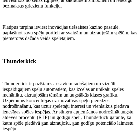
iedvesmots no senās Ēģiptes, ar sakrautiem simboliem un ienesīgu
bezmaksas griezienu funkciju.
Platipus turpina ieviest inovācijas tiešsaistes kazino pasaulē,
paplašinot savu spēļu portfeli ar svaigām un aizraujošām spēlēm, kas
piemērotas dažāda veida spēlētājiem.
Thunderkick
Thunderkick ir pazīstams ar saviem radošajiem un vizuāli
iespaidīgajiem spēļu automātiem, kas izceļas ar unikālu spēles
mehāniku, aizraujošām tēmām un augstākās klases grafiku.
Uzņēmums koncentrējas uz inovatīvas spēļu pieredzes
nodrošināšanu, kas uztur spēlētāju interesi un vienlaikus piedāvā
ienesīgas spēles iespējas. Ar stingru apņemšanos nodrošināt augstu
atdeves procentu (RTP) un godīgu spēli, Thunderkick garantē, ka
katra spēle piedāvā gan aizraujošu, gan godīgu potenciālo laimestu
iespēju.