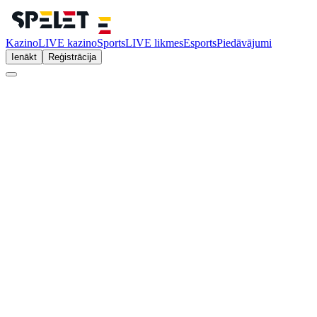
Kazino
LIVE kazino
Sports
LIVE likmes
Esports
Piedāvājumi
Ienākt
Reģistrācija