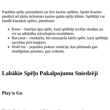
Papildus spēļu automātiem un live kazino spēlēm, Spelet Kazino
piedāvā arī plašu tiešsaistes kazino galda spēļu klāstu. Spēlētāji var
baudīt klasiskās spēles, piemēram:
Keno – loterijas tipa spēle, kurā spēlētāji izvēlas skaitļus un
cer uz atbilstību izlozētajiem rezultātiem.
Baccarat – vienkārša, bet aizraujoša kāršu spēle, kurā spēlētājs
sacenšas pret baņķieri.
Hold’em – populāra pokera variācija, kas pārbauda gan
stratēģiskās prasmes, gan veiksmi.
Labākie Spēļu Pakalpojumu Sniedzēji
Play'n Go