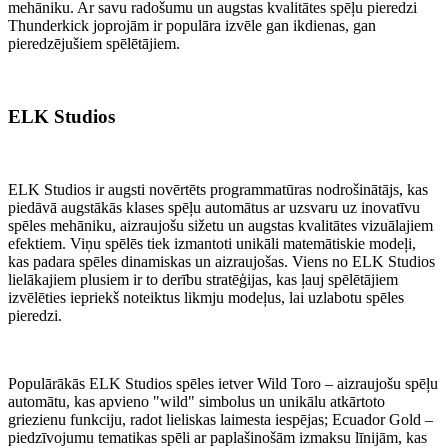
mehāniku. Ar savu radošumu un augstas kvalitātes spēļu pieredzi
Thunderkick joprojām ir populāra izvēle gan ikdienas, gan
pieredzējušiem spēlētājiem.
ELK Studios
ELK Studios ir augsti novērtēts programmatūras nodrošinātājs, kas
piedāvā augstākās klases spēļu automātus ar uzsvaru uz inovatīvu
spēles mehāniku, aizraujošu sižetu un augstas kvalitātes vizuālajiem
efektiem. Viņu spēlēs tiek izmantoti unikāli matemātiskie modeļi,
kas padara spēles dinamiskas un aizraujošas. Viens no ELK Studios
lielākajiem plusiem ir to derību stratēģijas, kas ļauj spēlētājiem
izvēlēties iepriekš noteiktus likmju modeļus, lai uzlabotu spēles
pieredzi.
Populārākās ELK Studios spēles ietver Wild Toro – aizraujošu spēļu
automātu, kas apvieno "wild" simbolus un unikālu atkārtoto
griezienu funkciju, radot lieliskas laimesta iespējas; Ecuador Gold –
piedzīvojumu tematikas spēli ar paplašinošām izmaksu līnijām, kas