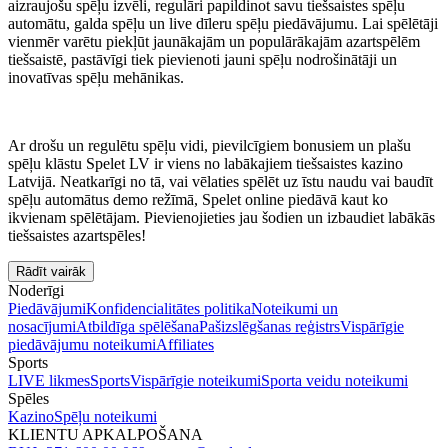
aizraujošu spēļu izvēli, regulāri papildinot savu tiešsaistes spēļu
automātu, galda spēļu un live dīleru spēļu piedāvājumu. Lai spēlētāji
vienmēr varētu piekļūt jaunākajām un populārākajām azartspēlēm
tiešsaistē, pastāvīgi tiek pievienoti jauni spēļu nodrošinātāji un
inovatīvas spēļu mehānikas.
Ar drošu un regulētu spēļu vidi, pievilcīgiem bonusiem un plašu
spēļu klāstu Spelet LV ir viens no labākajiem tiešsaistes kazino
Latvijā. Neatkarīgi no tā, vai vēlaties spēlēt uz īstu naudu vai baudīt
spēļu automātus demo režīmā, Spelet online piedāvā kaut ko
ikvienam spēlētājam. Pievienojieties jau šodien un izbaudiet labākās
tiešsaistes azartspēles!
Rādīt vairāk
Noderīgi
Piedāvājumi
Konfidencialitātes politika
Noteikumi un
nosacījumi
Atbildīga spēlēšana
Pašizslēgšanas reģistrs
Vispārīgie
piedāvājumu noteikumi
Affiliates
Sports
LIVE likmes
Sports
Vispārīgie noteikumi
Sporta veidu noteikumi
Spēles
Kazino
Spēļu noteikumi
KLIENTU APKALPOŠANA