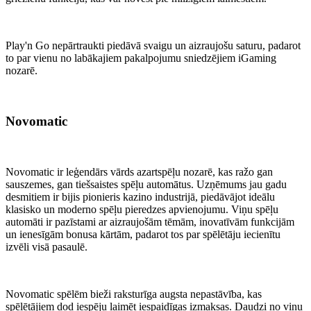
Play'n Go nepārtraukti piedāvā svaigu un aizraujošu saturu, padarot
to par vienu no labākajiem pakalpojumu sniedzējiem iGaming
nozarē.
Novomatic
Novomatic ir leģendārs vārds azartspēļu nozarē, kas ražo gan
sauszemes, gan tiešsaistes spēļu automātus. Uzņēmums jau gadu
desmitiem ir bijis pionieris kazino industrijā, piedāvājot ideālu
klasisko un moderno spēļu pieredzes apvienojumu. Viņu spēļu
automāti ir pazīstami ar aizraujošām tēmām, inovatīvām funkcijām
un ienesīgām bonusa kārtām, padarot tos par spēlētāju iecienītu
izvēli visā pasaulē.
Novomatic spēlēm bieži raksturīga augsta nepastāvība, kas
spēlētājiem dod iespēju laimēt iespaidīgas izmaksas. Daudzi no viņu