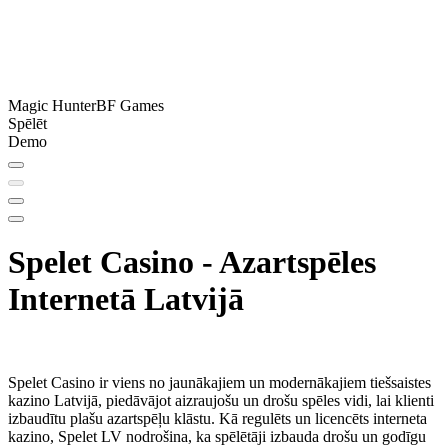
Magic Hunter
BF Games
Spēlēt
Demo
Spelet Casino - Azartspēles
Internetā Latvijā
Spelet Casino ir viens no jaunākajiem un modernākajiem tiešsaistes
kazino Latvijā, piedāvājot aizraujošu un drošu spēles vidi, lai klienti
izbaudītu plašu azartspēļu klāstu. Kā regulēts un licencēts interneta
kazino, Spelet LV nodrošina, ka spēlētāji izbauda drošu un godīgu