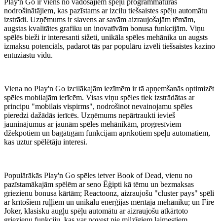
Play'n Go ir viens no vadošajiem spēļu programmatūras
nodrošinātājiem, kas pazīstams ar izcilu tiešsaistes spēļu automātu
izstrādi. Uzņēmums ir slavens ar savām aizraujošajām tēmām,
augstas kvalitātes grafiku un inovatīvām bonusa funkcijām. Viņu
spēlēs bieži ir interesanti sižeti, unikāla spēles mehānika un augsts
izmaksu potenciāls, padarot tās par populāru izvēli tiešsaistes kazino
entuziastu vidū.
Viena no Play'n Go izcilākajām iezīmēm ir tā apņemšanās optimizēt
spēles mobilajām ierīcēm. Visas viņu spēles tiek izstrādātas ar
principu "mobilais vispirms", nodrošinot nevainojamu spēles
pieredzi dažādās ierīcēs. Uzņēmums nepārtraukti ievieš
jauninājumus ar jaunām spēles mehānikām, progresīviem
džekpotiem un bagātīgām funkcijām aprīkotiem spēļu automātiem,
kas uztur spēlētāju interesi.
Populārākās Play'n Go spēles ietver Book of Dead, vienu no
pazīstamākajām spēlēm ar seno Ēģipti kā tēmu un bezmaksas
griezienu bonusa kārtām; Reactoonz, aizraujošu "cluster pays" spēli
ar krītošiem ruļļiem un unikālu enerģijas mērītāja mehāniku; un Fire
Joker, klasisku augļu spēļu automātu ar aizraujošu atkārtoto
griezienu funkciju, kas var novest pie milzīgiem laimestiem.