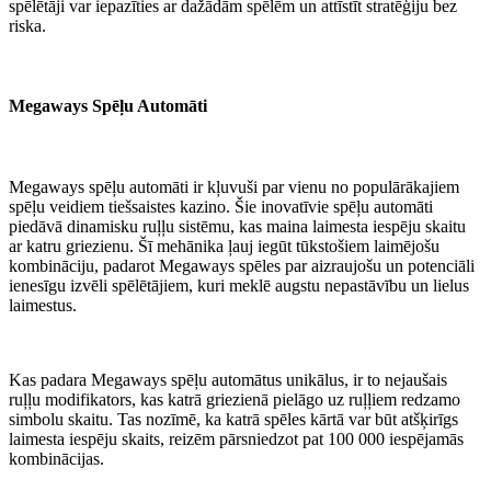
spēlētāji var iepazīties ar dažādām spēlēm un attīstīt stratēģiju bez
riska.
Megaways Spēļu Automāti
Megaways spēļu automāti ir kļuvuši par vienu no populārākajiem
spēļu veidiem tiešsaistes kazino. Šie inovatīvie spēļu automāti
piedāvā dinamisku ruļļu sistēmu, kas maina laimesta iespēju skaitu
ar katru griezienu. Šī mehānika ļauj iegūt tūkstošiem laimējošu
kombināciju, padarot Megaways spēles par aizraujošu un potenciāli
ienesīgu izvēli spēlētājiem, kuri meklē augstu nepastāvību un lielus
laimestus.
Kas padara Megaways spēļu automātus unikālus, ir to nejaušais
ruļļu modifikators, kas katrā griezienā pielāgo uz ruļļiem redzamo
simbolu skaitu. Tas nozīmē, ka katrā spēles kārtā var būt atšķirīgs
laimesta iespēju skaits, reizēm pārsniedzot pat 100 000 iespējamās
kombinācijas.