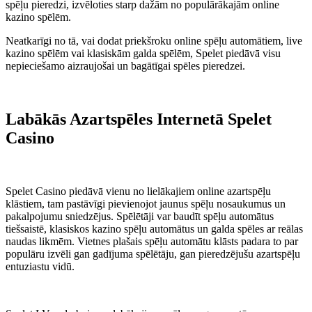
spēļu pieredzi, izvēloties starp dažām no populārākajām online
kazino spēlēm.
Neatkarīgi no tā, vai dodat priekšroku online spēļu automātiem, live
kazino spēlēm vai klasiskām galda spēlēm, Spelet piedāvā visu
nepieciešamo aizraujošai un bagātīgai spēles pieredzei.
Labākās Azartspēles Internetā Spelet
Casino
Spelet Casino piedāvā vienu no lielākajiem online azartspēļu
klāstiem, tam pastāvīgi pievienojot jaunus spēļu nosaukumus un
pakalpojumu sniedzējus. Spēlētāji var baudīt spēļu automātus
tiešsaistē, klasiskos kazino spēļu automātus un galda spēles ar reālas
naudas likmēm. Vietnes plašais spēļu automātu klāsts padara to par
populāru izvēli gan gadījuma spēlētāju, gan pieredzējušu azartspēļu
entuziastu vidū.