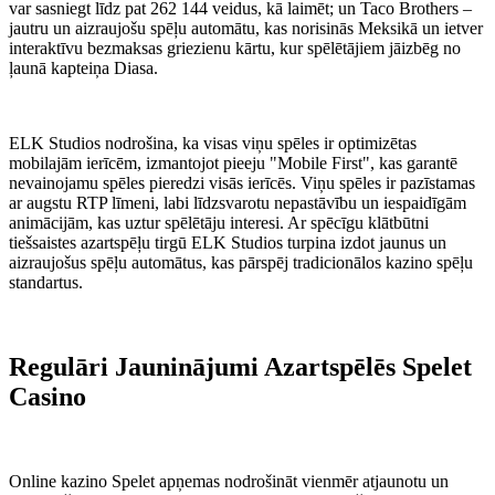
var sasniegt līdz pat 262 144 veidus, kā laimēt; un Taco Brothers –
jautru un aizraujošu spēļu automātu, kas norisinās Meksikā un ietver
interaktīvu bezmaksas griezienu kārtu, kur spēlētājiem jāizbēg no
ļaunā kapteiņa Diasa.
ELK Studios nodrošina, ka visas viņu spēles ir optimizētas
mobilajām ierīcēm, izmantojot pieeju "Mobile First", kas garantē
nevainojamu spēles pieredzi visās ierīcēs. Viņu spēles ir pazīstamas
ar augstu RTP līmeni, labi līdzsvarotu nepastāvību un iespaidīgām
animācijām, kas uztur spēlētāju interesi. Ar spēcīgu klātbūtni
tiešsaistes azartspēļu tirgū ELK Studios turpina izdot jaunus un
aizraujošus spēļu automātus, kas pārspēj tradicionālos kazino spēļu
standartus.
Regulāri Jauninājumi Azartspēlēs Spelet
Casino
Online kazino Spelet apņemas nodrošināt vienmēr atjaunotu un