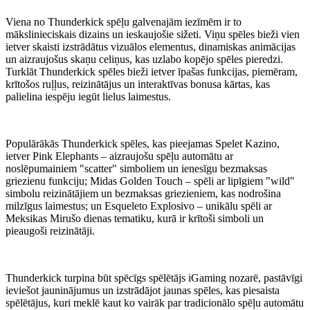
Viena no Thunderkick spēļu galvenajām iezīmēm ir to
mākslinieciskais dizains un ieskaujošie sižeti. Viņu spēles bieži vien
ietver skaisti izstrādātus vizuālos elementus, dinamiskas animācijas
un aizraujošus skaņu celiņus, kas uzlabo kopējo spēles pieredzi.
Turklāt Thunderkick spēles bieži ietver īpašas funkcijas, piemēram,
krītošos ruļļus, reizinātājus un interaktīvas bonusa kārtas, kas
palielina iespēju iegūt lielus laimestus.
Populārākās Thunderkick spēles, kas pieejamas Spelet Kazino,
ietver Pink Elephants – aizraujošu spēļu automātu ar
noslēpumainiem "scatter" simboliem un ienesīgu bezmaksas
griezienu funkciju; Midas Golden Touch – spēli ar lipīgiem "wild"
simbolu reizinātājiem un bezmaksas griezieniem, kas nodrošina
milzīgus laimestus; un Esqueleto Explosivo – unikālu spēli ar
Meksikas Mirušo dienas tematiku, kurā ir krītoši simboli un
pieaugoši reizinātāji.
Thunderkick turpina būt spēcīgs spēlētājs iGaming nozarē, pastāvīgi
ieviešot jauninājumus un izstrādājot jaunas spēles, kas piesaista
spēlētājus, kuri meklē kaut ko vairāk par tradicionālo spēļu automātu