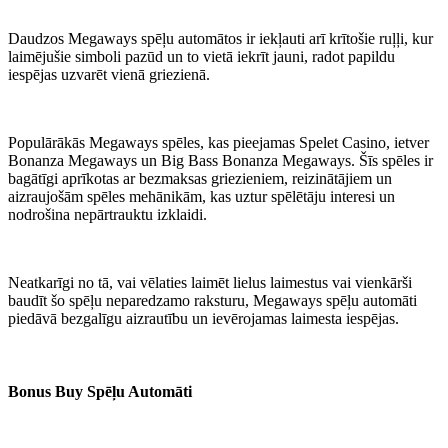
Daudzos Megaways spēļu automātos ir iekļauti arī krītošie ruļļi, kur
laimējušie simboli pazūd un to vietā iekrīt jauni, radot papildu
iespējas uzvarēt vienā griezienā.
Populārākās Megaways spēles, kas pieejamas Spelet Casino, ietver
Bonanza Megaways un Big Bass Bonanza Megaways. Šīs spēles ir
bagātīgi aprīkotas ar bezmaksas griezieniem, reizinātājiem un
aizraujošām spēles mehānikām, kas uztur spēlētāju interesi un
nodrošina nepārtrauktu izklaidi.
Neatkarīgi no tā, vai vēlaties laimēt lielus laimestus vai vienkārši
baudīt šo spēļu neparedzamo raksturu, Megaways spēļu automāti
piedāvā bezgalīgu aizrautību un ievērojamas laimesta iespējas.
Bonus Buy Spēļu Automāti