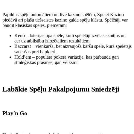
Papildus spēļu automātiem un live kazino spēlēm, Spelet Kazino
piedāvā arī plašu tiešsaistes kazino galda spēļu klāstu. Spēlētāji var
baudīt klasiskās spēles, piemēram:
Keno – loterijas tipa spēle, kurā spēlētāji izvēlas skaitļus un
cer uz atbilstību izlozētajiem rezultātiem.
Baccarat – vienkārša, bet aizraujoša kāršu spēle, kurā spēlētājs
sacenšas pret baņķieri.
Hold’em – populāra pokera variācija, kas pārbauda gan
stratēģiskās prasmes, gan veiksmi.
Labākie Spēļu Pakalpojumu Sniedzēji
Play'n Go