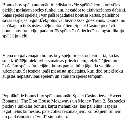
Bonus buy spēļu automāti ir lieliska izvēle spēlētājiem, kuri vēlas
piekļūt īpašajām spēles funkcijām, negaidot to aktivizēšanos dabiski.
Šajās spēlēs spēlētāji var paši iegādāties bonusa kārtas, palielinot
savas iespējas iegūt džekpotus vai bezmaksas griezienus. Daudzi no
labākajiem tiešsaistes spēļu automātiem Spelet Casino piedāvā
bonus buy funkciju, padarot šīs spēles īpaši iecienītas augsto likmju
spēlētāju vidū.
Viena no galvenajām bonus buy spēļu priekšrocībām ir tā, ka tās
sniedz tūlītēju piekļuvi bezmaksas griezieniem, reizinātājiem un
īpašajām spēles funkcijām, kuras parasti būtu jāgaida vairākus
griezienus. Šī iespēja īpaši piesaista spēlētājus, kuri dod priekšroku
augstas nepastāvības spēlēm un ātrākam spēles tempam.
Populārākie bonus buy spēļu automāti Spelet Casino ietver Sweet
Bonanza, The Dog House Megaways un Money Train 2. Šīs spēles
piedāvā unikālas bonusa kārtu mehānikas, kas palielina iespējas
iegūt lielus laimestus, pateicoties reizinātājiem, krītošajiem ruļļiem
un paplašinošiem "wild" simboliem.