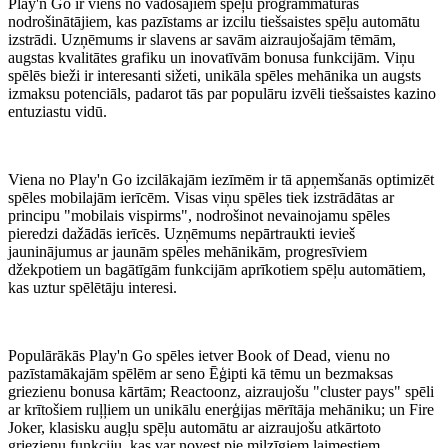
Play'n Go ir viens no vadošajiem spēļu programmatūras
nodrošinātājiem, kas pazīstams ar izcilu tiešsaistes spēļu automātu
izstrādi. Uzņēmums ir slavens ar savām aizraujošajām tēmām,
augstas kvalitātes grafiku un inovatīvām bonusa funkcijām. Viņu
spēlēs bieži ir interesanti sižeti, unikāla spēles mehānika un augsts
izmaksu potenciāls, padarot tās par populāru izvēli tiešsaistes kazino
entuziastu vidū.
Viena no Play'n Go izcilākajām iezīmēm ir tā apņemšanās optimizēt
spēles mobilajām ierīcēm. Visas viņu spēles tiek izstrādātas ar
principu "mobilais vispirms", nodrošinot nevainojamu spēles
pieredzi dažādās ierīcēs. Uzņēmums nepārtraukti ievieš
jauninājumus ar jaunām spēles mehānikām, progresīviem
džekpotiem un bagātīgām funkcijām aprīkotiem spēļu automātiem,
kas uztur spēlētāju interesi.
Populārākās Play'n Go spēles ietver Book of Dead, vienu no
pazīstamākajām spēlēm ar seno Ēģipti kā tēmu un bezmaksas
griezienu bonusa kārtām; Reactoonz, aizraujošu "cluster pays" spēli
ar krītošiem ruļļiem un unikālu enerģijas mērītāja mehāniku; un Fire
Joker, klasisku augļu spēļu automātu ar aizraujošu atkārtoto
griezienu funkciju, kas var novest pie milzīgiem laimestiem.