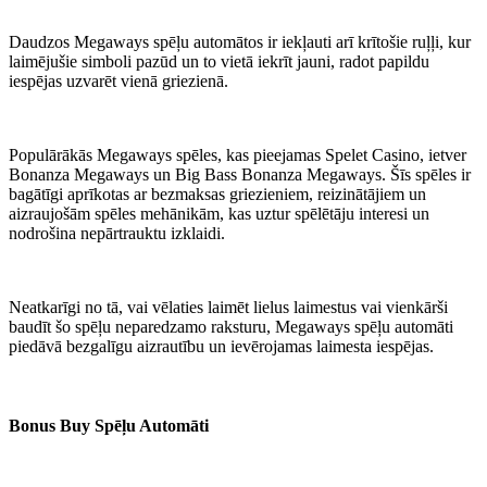
Daudzos Megaways spēļu automātos ir iekļauti arī krītošie ruļļi, kur
laimējušie simboli pazūd un to vietā iekrīt jauni, radot papildu
iespējas uzvarēt vienā griezienā.
Populārākās Megaways spēles, kas pieejamas Spelet Casino, ietver
Bonanza Megaways un Big Bass Bonanza Megaways. Šīs spēles ir
bagātīgi aprīkotas ar bezmaksas griezieniem, reizinātājiem un
aizraujošām spēles mehānikām, kas uztur spēlētāju interesi un
nodrošina nepārtrauktu izklaidi.
Neatkarīgi no tā, vai vēlaties laimēt lielus laimestus vai vienkārši
baudīt šo spēļu neparedzamo raksturu, Megaways spēļu automāti
piedāvā bezgalīgu aizrautību un ievērojamas laimesta iespējas.
Bonus Buy Spēļu Automāti