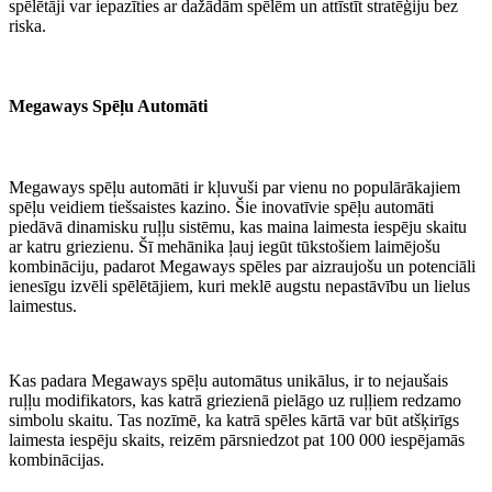
spēlētāji var iepazīties ar dažādām spēlēm un attīstīt stratēģiju bez
riska.
Megaways Spēļu Automāti
Megaways spēļu automāti ir kļuvuši par vienu no populārākajiem
spēļu veidiem tiešsaistes kazino. Šie inovatīvie spēļu automāti
piedāvā dinamisku ruļļu sistēmu, kas maina laimesta iespēju skaitu
ar katru griezienu. Šī mehānika ļauj iegūt tūkstošiem laimējošu
kombināciju, padarot Megaways spēles par aizraujošu un potenciāli
ienesīgu izvēli spēlētājiem, kuri meklē augstu nepastāvību un lielus
laimestus.
Kas padara Megaways spēļu automātus unikālus, ir to nejaušais
ruļļu modifikators, kas katrā griezienā pielāgo uz ruļļiem redzamo
simbolu skaitu. Tas nozīmē, ka katrā spēles kārtā var būt atšķirīgs
laimesta iespēju skaits, reizēm pārsniedzot pat 100 000 iespējamās
kombinācijas.