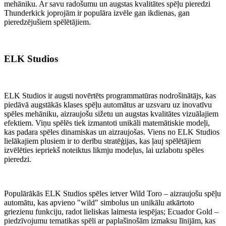
mehāniku. Ar savu radošumu un augstas kvalitātes spēļu pieredzi
Thunderkick joprojām ir populāra izvēle gan ikdienas, gan
pieredzējušiem spēlētājiem.
ELK Studios
ELK Studios ir augsti novērtēts programmatūras nodrošinātājs, kas
piedāvā augstākās klases spēļu automātus ar uzsvaru uz inovatīvu
spēles mehāniku, aizraujošu sižetu un augstas kvalitātes vizuālajiem
efektiem. Viņu spēlēs tiek izmantoti unikāli matemātiskie modeļi,
kas padara spēles dinamiskas un aizraujošas. Viens no ELK Studios
lielākajiem plusiem ir to derību stratēģijas, kas ļauj spēlētājiem
izvēlēties iepriekš noteiktus likmju modeļus, lai uzlabotu spēles
pieredzi.
Populārākās ELK Studios spēles ietver Wild Toro – aizraujošu spēļu
automātu, kas apvieno "wild" simbolus un unikālu atkārtoto
griezienu funkciju, radot lieliskas laimesta iespējas; Ecuador Gold –
piedzīvojumu tematikas spēli ar paplašinošām izmaksu līnijām, kas