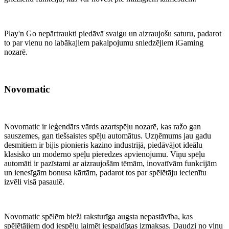
Play'n Go nepārtraukti piedāvā svaigu un aizraujošu saturu, padarot
to par vienu no labākajiem pakalpojumu sniedzējiem iGaming
nozarē.
Novomatic
Novomatic ir leģendārs vārds azartspēļu nozarē, kas ražo gan
sauszemes, gan tiešsaistes spēļu automātus. Uzņēmums jau gadu
desmitiem ir bijis pionieris kazino industrijā, piedāvājot ideālu
klasisko un moderno spēļu pieredzes apvienojumu. Viņu spēļu
automāti ir pazīstami ar aizraujošām tēmām, inovatīvām funkcijām
un ienesīgām bonusa kārtām, padarot tos par spēlētāju iecienītu
izvēli visā pasaulē.
Novomatic spēlēm bieži raksturīga augsta nepastāvība, kas
spēlētājiem dod iespēju laimēt iespaidīgas izmaksas. Daudzi no viņu