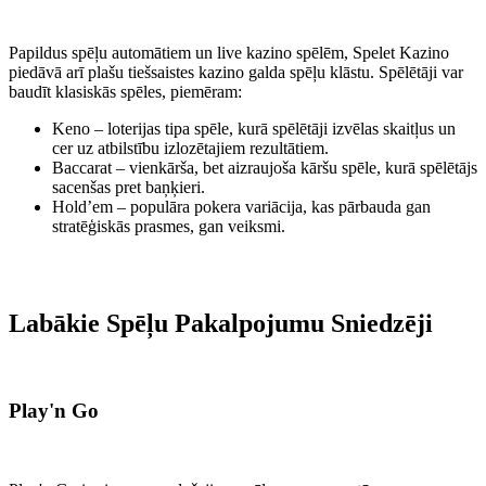
Papildus spēļu automātiem un live kazino spēlēm, Spelet Kazino
piedāvā arī plašu tiešsaistes kazino galda spēļu klāstu. Spēlētāji var
baudīt klasiskās spēles, piemēram:
Keno – loterijas tipa spēle, kurā spēlētāji izvēlas skaitļus un
cer uz atbilstību izlozētajiem rezultātiem.
Baccarat – vienkārša, bet aizraujoša kāršu spēle, kurā spēlētājs
sacenšas pret baņķieri.
Hold’em – populāra pokera variācija, kas pārbauda gan
stratēģiskās prasmes, gan veiksmi.
Labākie Spēļu Pakalpojumu Sniedzēji
Play'n Go