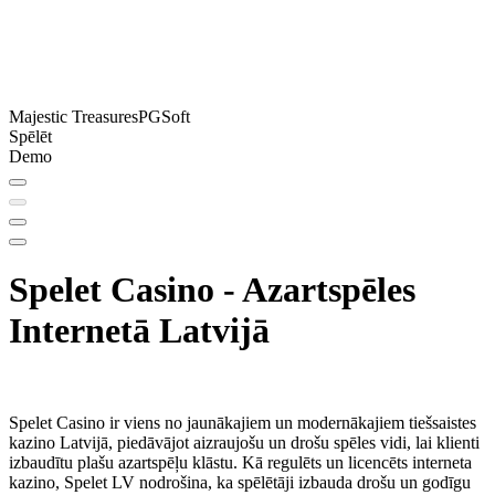
Majestic Treasures
PGSoft
Spēlēt
Demo
Spelet Casino - Azartspēles
Internetā Latvijā
Spelet Casino ir viens no jaunākajiem un modernākajiem tiešsaistes
kazino Latvijā, piedāvājot aizraujošu un drošu spēles vidi, lai klienti
izbaudītu plašu azartspēļu klāstu. Kā regulēts un licencēts interneta
kazino, Spelet LV nodrošina, ka spēlētāji izbauda drošu un godīgu