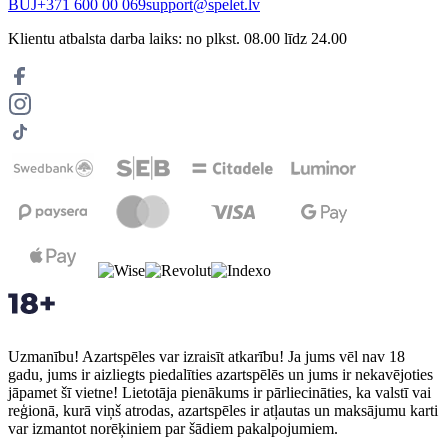
BUJ
+371 600 00 069
support@spelet.lv
Klientu atbalsta darba laiks: no plkst. 08.00 līdz 24.00
Uzmanību! Azartspēles var izraisīt atkarību! Ja jums vēl nav 18
gadu, jums ir aizliegts piedalīties azartspēlēs un jums ir nekavējoties
jāpamet šī vietne! Lietotāja pienākums ir pārliecināties, ka valstī vai
reģionā, kurā viņš atrodas, azartspēles ir atļautas un maksājumu karti
var izmantot norēķiniem par šādiem pakalpojumiem.