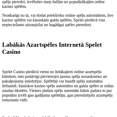
spēļu pieredzi, izvēloties starp dažām no populārākajām online
kazino spēlēm.
Neatkarīgi no tā, vai dodat priekšroku online spēļu automātiem, live
kazino spēlēm vai klasiskām galda spēlēm, Spelet piedāvā visu
nepieciešamo aizraujošai un bagātīgai spēles pieredzei.
Labākās Azartspēles Internetā Spelet
Casino
Spelet Casino piedāvā vienu no lielākajiem online azartspēļu
klāstiem, tam pastāvīgi pievienojot jaunus spēļu nosaukumus un
pakalpojumu sniedzējus. Spēlētāji var baudīt spēļu automātus
tiešsaistē, klasiskos kazino spēļu automātus un galda spēles ar reālas
naudas likmēm. Vietnes plašais spēļu automātu klāsts padara to par
populāru izvēli gan gadījuma spēlētāju, gan pieredzējušu azartspēļu
entuziastu vidū.