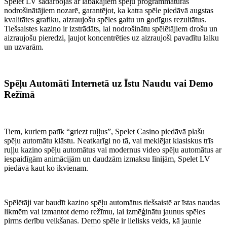
Spelet LV sadarbojas ar labākajiem spēļu programmatūras
nodrošinātājiem nozarē, garantējot, ka katra spēle piedāvā augstas
kvalitātes grafiku, aizraujošu spēles gaitu un godīgus rezultātus.
Tiešsaistes kazino ir izstrādāts, lai nodrošinātu spēlētājiem drošu un
aizraujošu pieredzi, ļaujot koncentrēties uz aizraujoši pavadītu laiku
un uzvarām.
Spēļu Automāti Internetā uz Īstu Naudu vai Demo
Režīmā
Tiem, kuriem patīk “griezt ruļļus”, Spelet Casino piedāvā plašu
spēļu automātu klāstu. Neatkarīgi no tā, vai meklējat klasiskus trīs
ruļļu kazino spēļu automātus vai modernus video spēļu automātus ar
iespaidīgām animācijām un daudzām izmaksu līnijām, Spelet LV
piedāvā kaut ko ikvienam.
Spēlētāji var baudīt kazino spēļu automātus tiešsaistē ar īstas naudas
likmēm vai izmantot demo režīmu, lai izmēģinātu jaunus spēles
pirms derību veikšanas. Demo spēle ir lielisks veids, kā jaunie