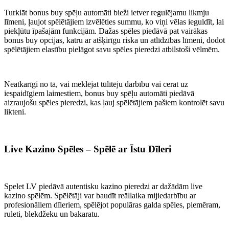
Turklāt bonus buy spēļu automāti bieži ietver regulējamu likmju
līmeni, ļaujot spēlētājiem izvēlēties summu, ko viņi vēlas ieguldīt, lai
piekļūtu īpašajām funkcijām. Dažas spēles piedāvā pat vairākas
bonus buy opcijas, katru ar atšķirīgu riska un atlīdzības līmeni, dodot
spēlētājiem elastību pielāgot savu spēles pieredzi atbilstoši vēlmēm.
Neatkarīgi no tā, vai meklējat tūlītēju darbību vai cerat uz
iespaidīgiem laimestiem, bonus buy spēļu automāti piedāvā
aizraujošu spēles pieredzi, kas ļauj spēlētājiem pašiem kontrolēt savu
likteni.
Live Kazino Spēles – Spēlē ar Īstu Dīleri
Spelet LV piedāvā autentisku kazino pieredzi ar dažādām live
kazino spēlēm. Spēlētāji var baudīt reāllaika mijiedarbību ar
profesionāliem dīleriem, spēlējot populāras galda spēles, piemēram,
ruleti, blekdžeku un bakaratu.