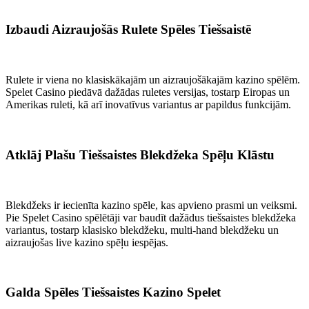
Izbaudi Aizraujošās Rulete Spēles Tiešsaistē
Rulete ir viena no klasiskākajām un aizraujošākajām kazino spēlēm.
Spelet Casino piedāvā dažādas ruletes versijas, tostarp Eiropas un
Amerikas ruleti, kā arī inovatīvus variantus ar papildus funkcijām.
Atklāj Plašu Tiešsaistes Blekdžeka Spēļu Klāstu
Blekdžeks ir iecienīta kazino spēle, kas apvieno prasmi un veiksmi.
Pie Spelet Casino spēlētāji var baudīt dažādus tiešsaistes blekdžeka
variantus, tostarp klasisko blekdžeku, multi-hand blekdžeku un
aizraujošas live kazino spēļu iespējas.
Galda Spēles Tiešsaistes Kazino Spelet