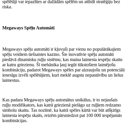
spēlētāji var iepazīties ar dažādām spēlēm un attīstīt stratēģiju bez
riska.
Megaways Spēļu Automāti
Megaways spēļu automāti ir kļuvuši par vienu no populārākajiem
spēļu veidiem tiešsaistes kazino. Šie inovatīvie spēļu automāti
piedāvā dinamisku ruļļu sistēmu, kas maina laimesta iespēju skaitu
ar katru griezienu. Šī mehānika ļauj iegūt tūkstošiem laimējošu
kombināciju, padarot Megaways spēles par aizraujošu un potenciāli
ienesīgu izvēli spēlētājiem, kuri meklē augstu nepastāvību un lielus
laimestus.
Kas padara Megaways spēļu automātus unikālus, ir to nejaušais
ruļļu modifikators, kas katrā griezienā pielāgo uz ruļļiem redzamo
simbolu skaitu. Tas nozīmē, ka katrā spēles kārtā var būt atšķirīgs
laimesta iespēju skaits, reizēm pārsniedzot pat 100 000 iespējamās
kombinācijas.