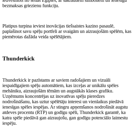
iedvesmots no senās Ēģiptes, ar sakrautiem simboliem un ienesīgu
bezmaksas griezienu funkciju.
Platipus turpina ieviest inovācijas tiešsaistes kazino pasaulē,
paplašinot savu spēļu portfeli ar svaigām un aizraujošām spēlēm, kas
piemērotas dažāda veida spēlētājiem.
Thunderkick
Thunderkick ir pazīstams ar saviem radošajiem un vizuāli
iespaidīgajiem spēļu automātiem, kas izceļas ar unikālu spēles
mehāniku, aizraujošām tēmām un augstākās klases grafiku.
Uzņēmums koncentrējas uz inovatīvas spēļu pieredzes
nodrošināšanu, kas uztur spēlētāju interesi un vienlaikus piedāvā
ienesīgas spēles iespējas. Ar stingru apņemšanos nodrošināt augstu
atdeves procentu (RTP) un godīgu spēli, Thunderkick garantē, ka
katra spēle piedāvā gan aizraujošu, gan godīgu potenciālo laimestu
iespēju.