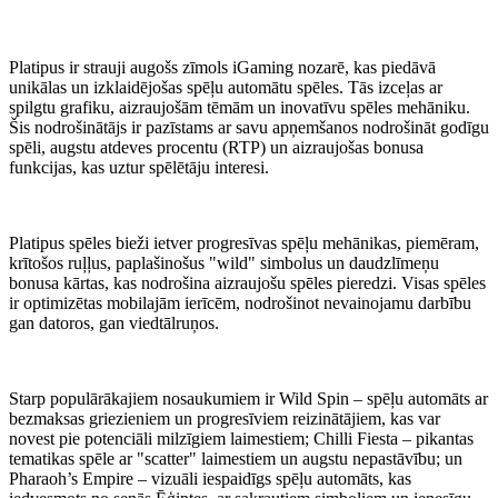
Platipus ir strauji augošs zīmols iGaming nozarē, kas piedāvā
unikālas un izklaidējošas spēļu automātu spēles. Tās izceļas ar
spilgtu grafiku, aizraujošām tēmām un inovatīvu spēles mehāniku.
Šis nodrošinātājs ir pazīstams ar savu apņemšanos nodrošināt godīgu
spēli, augstu atdeves procentu (RTP) un aizraujošas bonusa
funkcijas, kas uztur spēlētāju interesi.
Platipus spēles bieži ietver progresīvas spēļu mehānikas, piemēram,
krītošos ruļļus, paplašinošus "wild" simbolus un daudzlīmeņu
bonusa kārtas, kas nodrošina aizraujošu spēles pieredzi. Visas spēles
ir optimizētas mobilajām ierīcēm, nodrošinot nevainojamu darbību
gan datoros, gan viedtālruņos.
Starp populārākajiem nosaukumiem ir Wild Spin – spēļu automāts ar
bezmaksas griezieniem un progresīviem reizinātājiem, kas var
novest pie potenciāli milzīgiem laimestiem; Chilli Fiesta – pikantas
tematikas spēle ar "scatter" laimestiem un augstu nepastāvību; un
Pharaoh’s Empire – vizuāli iespaidīgs spēļu automāts, kas