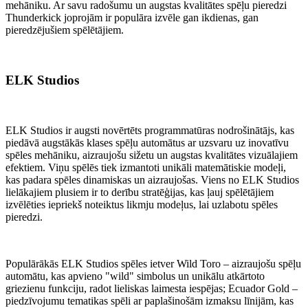
mehāniku. Ar savu radošumu un augstas kvalitātes spēļu pieredzi
Thunderkick joprojām ir populāra izvēle gan ikdienas, gan
pieredzējušiem spēlētājiem.
ELK Studios
ELK Studios ir augsti novērtēts programmatūras nodrošinātājs, kas
piedāvā augstākās klases spēļu automātus ar uzsvaru uz inovatīvu
spēles mehāniku, aizraujošu sižetu un augstas kvalitātes vizuālajiem
efektiem. Viņu spēlēs tiek izmantoti unikāli matemātiskie modeļi,
kas padara spēles dinamiskas un aizraujošas. Viens no ELK Studios
lielākajiem plusiem ir to derību stratēģijas, kas ļauj spēlētājiem
izvēlēties iepriekš noteiktus likmju modeļus, lai uzlabotu spēles
pieredzi.
Populārākās ELK Studios spēles ietver Wild Toro – aizraujošu spēļu
automātu, kas apvieno "wild" simbolus un unikālu atkārtoto
griezienu funkciju, radot lieliskas laimesta iespējas; Ecuador Gold –
piedzīvojumu tematikas spēli ar paplašinošām izmaksu līnijām, kas