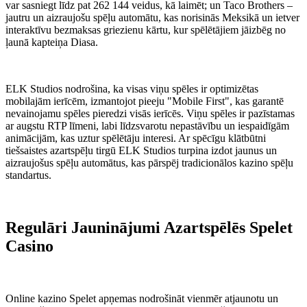
var sasniegt līdz pat 262 144 veidus, kā laimēt; un Taco Brothers –
jautru un aizraujošu spēļu automātu, kas norisinās Meksikā un ietver
interaktīvu bezmaksas griezienu kārtu, kur spēlētājiem jāizbēg no
ļaunā kapteiņa Diasa.
ELK Studios nodrošina, ka visas viņu spēles ir optimizētas
mobilajām ierīcēm, izmantojot pieeju "Mobile First", kas garantē
nevainojamu spēles pieredzi visās ierīcēs. Viņu spēles ir pazīstamas
ar augstu RTP līmeni, labi līdzsvarotu nepastāvību un iespaidīgām
animācijām, kas uztur spēlētāju interesi. Ar spēcīgu klātbūtni
tiešsaistes azartspēļu tirgū ELK Studios turpina izdot jaunus un
aizraujošus spēļu automātus, kas pārspēj tradicionālos kazino spēļu
standartus.
Regulāri Jauninājumi Azartspēlēs Spelet
Casino
Online kazino Spelet apņemas nodrošināt vienmēr atjaunotu un