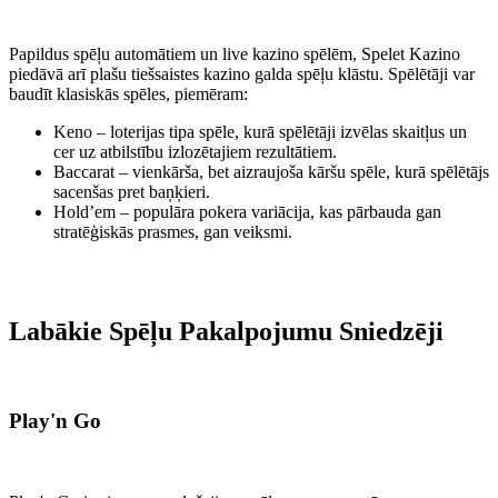
Papildus spēļu automātiem un live kazino spēlēm, Spelet Kazino
piedāvā arī plašu tiešsaistes kazino galda spēļu klāstu. Spēlētāji var
baudīt klasiskās spēles, piemēram:
Keno – loterijas tipa spēle, kurā spēlētāji izvēlas skaitļus un
cer uz atbilstību izlozētajiem rezultātiem.
Baccarat – vienkārša, bet aizraujoša kāršu spēle, kurā spēlētājs
sacenšas pret baņķieri.
Hold’em – populāra pokera variācija, kas pārbauda gan
stratēģiskās prasmes, gan veiksmi.
Labākie Spēļu Pakalpojumu Sniedzēji
Play'n Go