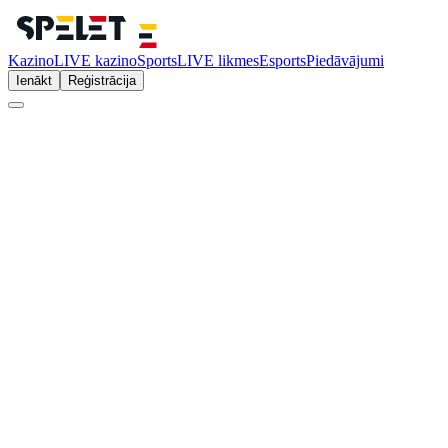
Kazino
LIVE kazino
Sports
LIVE likmes
Esports
Piedāvājumi
Ienākt
Reģistrācija