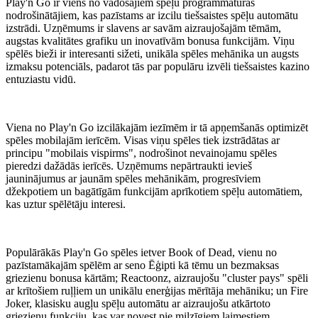
Play'n Go ir viens no vadošajiem spēļu programmatūras
nodrošinātājiem, kas pazīstams ar izcilu tiešsaistes spēļu automātu
izstrādi. Uzņēmums ir slavens ar savām aizraujošajām tēmām,
augstas kvalitātes grafiku un inovatīvām bonusa funkcijām. Viņu
spēlēs bieži ir interesanti sižeti, unikāla spēles mehānika un augsts
izmaksu potenciāls, padarot tās par populāru izvēli tiešsaistes kazino
entuziastu vidū.
Viena no Play'n Go izcilākajām iezīmēm ir tā apņemšanās optimizēt
spēles mobilajām ierīcēm. Visas viņu spēles tiek izstrādātas ar
principu "mobilais vispirms", nodrošinot nevainojamu spēles
pieredzi dažādās ierīcēs. Uzņēmums nepārtraukti ievieš
jauninājumus ar jaunām spēles mehānikām, progresīviem
džekpotiem un bagātīgām funkcijām aprīkotiem spēļu automātiem,
kas uztur spēlētāju interesi.
Populārākās Play'n Go spēles ietver Book of Dead, vienu no
pazīstamākajām spēlēm ar seno Ēģipti kā tēmu un bezmaksas
griezienu bonusa kārtām; Reactoonz, aizraujošu "cluster pays" spēli
ar krītošiem ruļļiem un unikālu enerģijas mērītāja mehāniku; un Fire
Joker, klasisku augļu spēļu automātu ar aizraujošu atkārtoto
griezienu funkciju, kas var novest pie milzīgiem laimestiem.