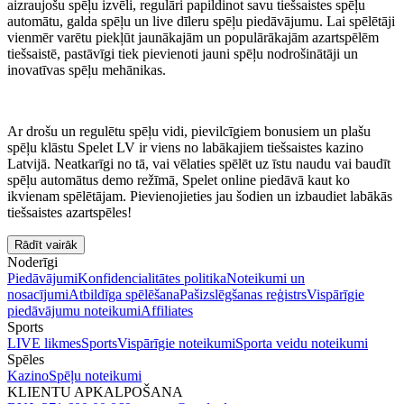
aizraujošu spēļu izvēli, regulāri papildinot savu tiešsaistes spēļu
automātu, galda spēļu un live dīleru spēļu piedāvājumu. Lai spēlētāji
vienmēr varētu piekļūt jaunākajām un populārākajām azartspēlēm
tiešsaistē, pastāvīgi tiek pievienoti jauni spēļu nodrošinātāji un
inovatīvas spēļu mehānikas.
Ar drošu un regulētu spēļu vidi, pievilcīgiem bonusiem un plašu
spēļu klāstu Spelet LV ir viens no labākajiem tiešsaistes kazino
Latvijā. Neatkarīgi no tā, vai vēlaties spēlēt uz īstu naudu vai baudīt
spēļu automātus demo režīmā, Spelet online piedāvā kaut ko
ikvienam spēlētājam. Pievienojieties jau šodien un izbaudiet labākās
tiešsaistes azartspēles!
Rādīt vairāk
Noderīgi
Piedāvājumi
Konfidencialitātes politika
Noteikumi un
nosacījumi
Atbildīga spēlēšana
Pašizslēgšanas reģistrs
Vispārīgie
piedāvājumu noteikumi
Affiliates
Sports
LIVE likmes
Sports
Vispārīgie noteikumi
Sporta veidu noteikumi
Spēles
Kazino
Spēļu noteikumi
KLIENTU APKALPOŠANA