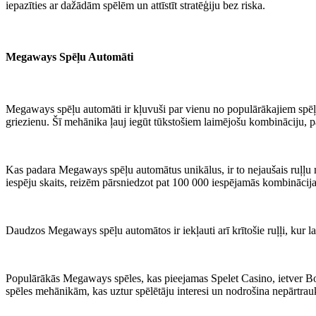
iepazīties ar dažādām spēlēm un attīstīt stratēģiju bez riska.
Megaways Spēļu Automāti
Megaways spēļu automāti ir kļuvuši par vienu no populārākajiem spēļu 
griezienu. Šī mehānika ļauj iegūt tūkstošiem laimējošu kombināciju, p
Kas padara Megaways spēļu automātus unikālus, ir to nejaušais ruļļu mo
iespēju skaits, reizēm pārsniedzot pat 100 000 iespējamās kombinācija
Daudzos Megaways spēļu automātos ir iekļauti arī krītošie ruļļi, kur la
Populārākās Megaways spēles, kas pieejamas Spelet Casino, ietver B
spēles mehānikām, kas uztur spēlētāju interesi un nodrošina nepārtrauk