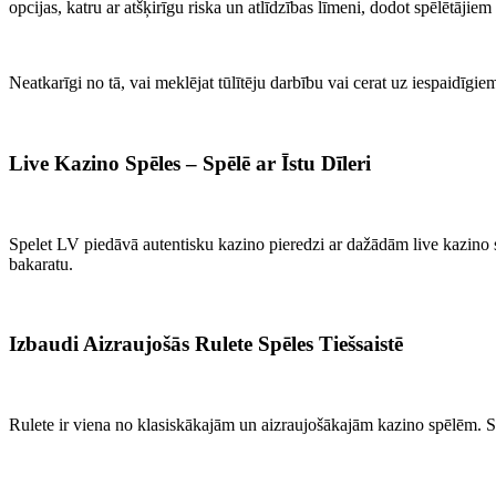
opcijas, katru ar atšķirīgu riska un atlīdzības līmeni, dodot spēlētājiem
Neatkarīgi no tā, vai meklējat tūlītēju darbību vai cerat uz iespaidīgi
Live Kazino Spēles – Spēlē ar Īstu Dīleri
Spelet LV piedāvā autentisku kazino pieredzi ar dažādām live kazino sp
bakaratu.
Izbaudi Aizraujošās Rulete Spēles Tiešsaistē
Rulete ir viena no klasiskākajām un aizraujošākajām kazino spēlēm. Spe