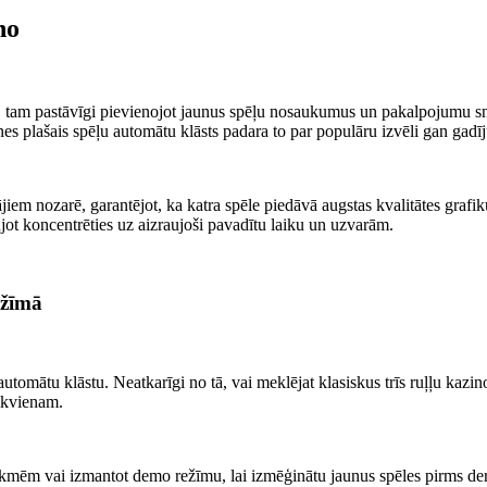
no
, tam pastāvīgi pievienojot jaunus spēļu nosaukumus un pakalpojumu snie
s plašais spēļu automātu klāsts padara to par populāru izvēli gan gadīj
m nozarē, garantējot, ka katra spēle piedāvā augstas kvalitātes grafiku,
aujot koncentrēties uz aizraujoši pavadītu laiku un uzvarām.
ežīmā
automātu klāstu. Neatkarīgi no tā, vai meklējat klasiskus trīs ruļļu ka
ikvienam.
likmēm vai izmantot demo režīmu, lai izmēģinātu jaunus spēles pirms derī