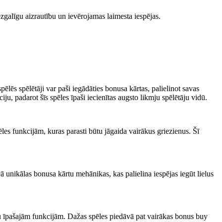
zgalīgu aizrautību un ievērojamas laimesta iespējas.
pēlēs spēlētāji var paši iegādāties bonusa kārtas, palielinot savas
, padarot šīs spēles īpaši iecienītas augsto likmju spēlētāju vidū.
les funkcijām, kuras parasti būtu jāgaida vairākus griezienus. Šī
ikālas bonusa kārtu mehānikas, kas palielina iespējas iegūt lielus
ļūtu īpašajām funkcijām. Dažas spēles piedāvā pat vairākas bonus buy