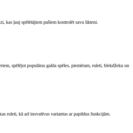
i, kas ļauj spēlētājiem pašiem kontrolēt savu likteni.
eriem, spēlējot populāras galda spēles, piemēram, ruleti, blekdžeku un
s ruleti, kā arī inovatīvus variantus ar papildus funkcijām.