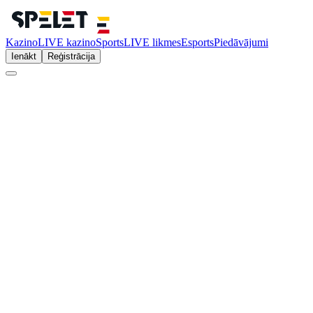
Kazino
LIVE kazino
Sports
LIVE likmes
Esports
Piedāvājumi
Ienākt
Reģistrācija