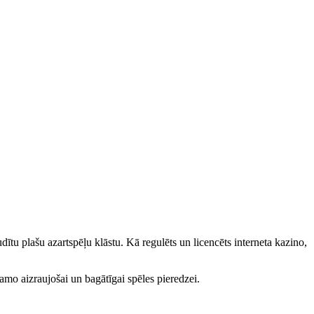
dītu plašu azartspēļu klāstu. Kā regulēts un licencēts interneta kazino,
amo aizraujošai un bagātīgai spēles pieredzei.