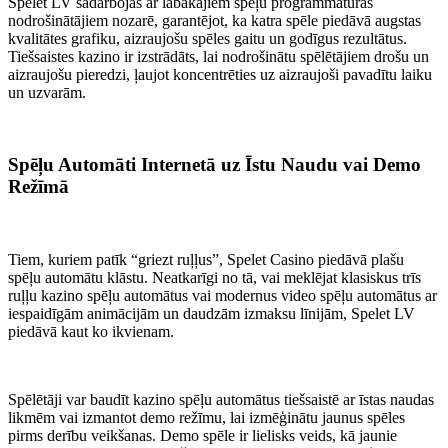
Spelet LV sadarbojas ar labākajiem spēļu programmatūras
nodrošinātājiem nozarē, garantējot, ka katra spēle piedāvā augstas
kvalitātes grafiku, aizraujošu spēles gaitu un godīgus rezultātus.
Tiešsaistes kazino ir izstrādāts, lai nodrošinātu spēlētājiem drošu un
aizraujošu pieredzi, ļaujot koncentrēties uz aizraujoši pavadītu laiku
un uzvarām.
Spēļu Automāti Internetā uz Īstu Naudu vai Demo
Režīmā
Tiem, kuriem patīk “griezt ruļļus”, Spelet Casino piedāvā plašu
spēļu automātu klāstu. Neatkarīgi no tā, vai meklējat klasiskus trīs
ruļļu kazino spēļu automātus vai modernus video spēļu automātus ar
iespaidīgām animācijām un daudzām izmaksu līnijām, Spelet LV
piedāvā kaut ko ikvienam.
Spēlētāji var baudīt kazino spēļu automātus tiešsaistē ar īstas naudas
likmēm vai izmantot demo režīmu, lai izmēģinātu jaunus spēles
pirms derību veikšanas. Demo spēle ir lielisks veids, kā jaunie