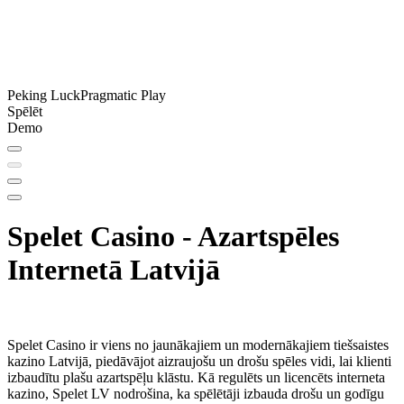
Peking Luck
Pragmatic Play
Spēlēt
Demo
Spelet Casino - Azartspēles
Internetā Latvijā
Spelet Casino ir viens no jaunākajiem un modernākajiem tiešsaistes
kazino Latvijā, piedāvājot aizraujošu un drošu spēles vidi, lai klienti
izbaudītu plašu azartspēļu klāstu. Kā regulēts un licencēts interneta
kazino, Spelet LV nodrošina, ka spēlētāji izbauda drošu un godīgu