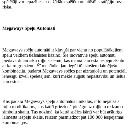
spēlētāji var iepazīties ar dažādām spēlēm un attīstīt stratēģiju bez
riska.
Megaways Spēļu Automāti
Megaways spēļu automāti ir kļuvuši par vienu no populārākajiem
spēļu veidiem tiešsaistes kazino. Šie inovatīvie spēļu automāti
piedāvā dinamisku ruļļu sistēmu, kas maina laimesta iespēju skaitu
ar katru griezienu. Šī mehānika ļauj iegūt tūkstošiem laimējošu
kombināciju, padarot Megaways spēles par aizraujošu un potenciāli
ienesīgu izvēli spēlētājiem, kuri meklē augstu nepastāvību un lielus
laimestus.
Kas padara Megaways spēļu automātus unikālus, ir to nejaušais
ruļļu modifikators, kas katrā griezienā pielāgo uz ruļļiem redzamo
simbolu skaitu. Tas nozīmē, ka katrā spēles kārtā var būt atšķirīgs
laimesta iespēju skaits, reizēm pārsniedzot pat 100 000 iespējamās
kombinācijas.