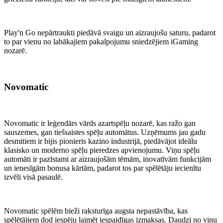
Play'n Go nepārtraukti piedāvā svaigu un aizraujošu saturu, padarot
to par vienu no labākajiem pakalpojumu sniedzējiem iGaming
nozarē.
Novomatic
Novomatic ir leģendārs vārds azartspēļu nozarē, kas ražo gan
sauszemes, gan tiešsaistes spēļu automātus. Uzņēmums jau gadu
desmitiem ir bijis pionieris kazino industrijā, piedāvājot ideālu
klasisko un moderno spēļu pieredzes apvienojumu. Viņu spēļu
automāti ir pazīstami ar aizraujošām tēmām, inovatīvām funkcijām
un ienesīgām bonusa kārtām, padarot tos par spēlētāju iecienītu
izvēli visā pasaulē.
Novomatic spēlēm bieži raksturīga augsta nepastāvība, kas
spēlētājiem dod iespēju laimēt iespaidīgas izmaksas. Daudzi no viņu