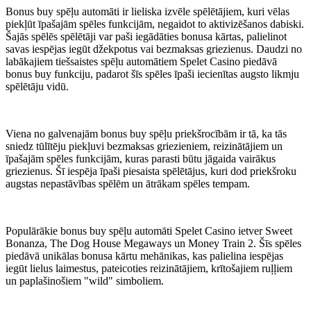
Bonus buy spēļu automāti ir lieliska izvēle spēlētājiem, kuri vēlas
piekļūt īpašajām spēles funkcijām, negaidot to aktivizēšanos dabiski.
Šajās spēlēs spēlētāji var paši iegādāties bonusa kārtas, palielinot
savas iespējas iegūt džekpotus vai bezmaksas griezienus. Daudzi no
labākajiem tiešsaistes spēļu automātiem Spelet Casino piedāvā
bonus buy funkciju, padarot šīs spēles īpaši iecienītas augsto likmju
spēlētāju vidū.
Viena no galvenajām bonus buy spēļu priekšrocībām ir tā, ka tās
sniedz tūlītēju piekļuvi bezmaksas griezieniem, reizinātājiem un
īpašajām spēles funkcijām, kuras parasti būtu jāgaida vairākus
griezienus. Šī iespēja īpaši piesaista spēlētājus, kuri dod priekšroku
augstas nepastāvības spēlēm un ātrākam spēles tempam.
Populārākie bonus buy spēļu automāti Spelet Casino ietver Sweet
Bonanza, The Dog House Megaways un Money Train 2. Šīs spēles
piedāvā unikālas bonusa kārtu mehānikas, kas palielina iespējas
iegūt lielus laimestus, pateicoties reizinātājiem, krītošajiem ruļļiem
un paplašinošiem "wild" simboliem.