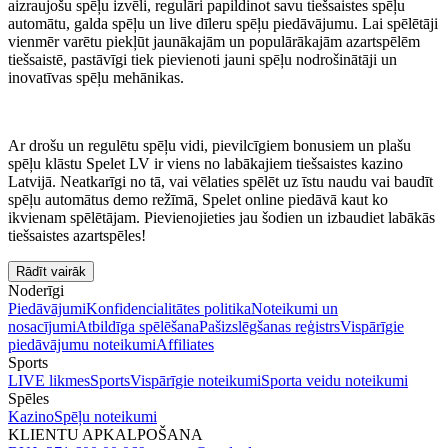
aizraujošu spēļu izvēli, regulāri papildinot savu tiešsaistes spēļu
automātu, galda spēļu un live dīleru spēļu piedāvājumu. Lai spēlētāji
vienmēr varētu piekļūt jaunākajām un populārākajām azartspēlēm
tiešsaistē, pastāvīgi tiek pievienoti jauni spēļu nodrošinātāji un
inovatīvas spēļu mehānikas.
Ar drošu un regulētu spēļu vidi, pievilcīgiem bonusiem un plašu
spēļu klāstu Spelet LV ir viens no labākajiem tiešsaistes kazino
Latvijā. Neatkarīgi no tā, vai vēlaties spēlēt uz īstu naudu vai baudīt
spēļu automātus demo režīmā, Spelet online piedāvā kaut ko
ikvienam spēlētājam. Pievienojieties jau šodien un izbaudiet labākās
tiešsaistes azartspēles!
Rādīt vairāk
Noderīgi
Piedāvājumi
Konfidencialitātes politika
Noteikumi un
nosacījumi
Atbildīga spēlēšana
Pašizslēgšanas reģistrs
Vispārīgie
piedāvājumu noteikumi
Affiliates
Sports
LIVE likmes
Sports
Vispārīgie noteikumi
Sporta veidu noteikumi
Spēles
Kazino
Spēļu noteikumi
KLIENTU APKALPOŠANA