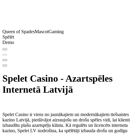
Queen of Spades
MascotGaming
Spēlēt
Demo
Spelet Casino - Azartspēles
Internetā Latvijā
Spelet Casino ir viens no jaunākajiem un modernākajiem tiešsaistes
kazino Latvijā, piedāvājot aizraujošu un drošu spēles vidi, lai klienti
izbaudītu plašu azartspēļu klāstu. Kā regulēts un licencēts interneta
kazino, Spelet LV nodrošina, ka spēlētāji izbauda drošu un godīgu