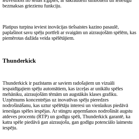
iedvesmots no senās Ēģiptes, ar sakrautiem simboliem un ienesīgu
bezmaksas griezienu funkciju.
Platipus turpina ieviest inovācijas tiešsaistes kazino pasaulē,
paplašinot savu spēļu portfeli ar svaigām un aizraujošām spēlēm, kas
piemērotas dažāda veida spēlētājiem.
Thunderkick
Thunderkick ir pazīstams ar saviem radošajiem un vizuāli
iespaidīgajiem spēļu automātiem, kas izceļas ar unikālu spēles
mehāniku, aizraujošām tēmām un augstākās klases grafiku.
Uzņēmums koncentrējas uz inovatīvas spēļu pieredzes
nodrošināšanu, kas uztur spēlētāju interesi un vienlaikus piedāvā
ienesīgas spēles iespējas. Ar stingru apņemšanos nodrošināt augstu
atdeves procentu (RTP) un godīgu spēli, Thunderkick garantē, ka
katra spēle piedāvā gan aizraujošu, gan godīgu potenciālo laimestu
iespēju.