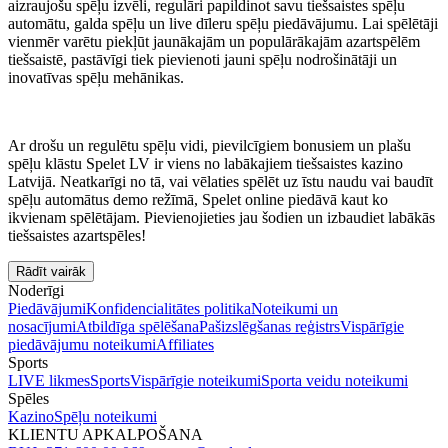
aizraujošu spēļu izvēli, regulāri papildinot savu tiešsaistes spēļu
automātu, galda spēļu un live dīleru spēļu piedāvājumu. Lai spēlētāji
vienmēr varētu piekļūt jaunākajām un populārākajām azartspēlēm
tiešsaistē, pastāvīgi tiek pievienoti jauni spēļu nodrošinātāji un
inovatīvas spēļu mehānikas.
Ar drošu un regulētu spēļu vidi, pievilcīgiem bonusiem un plašu
spēļu klāstu Spelet LV ir viens no labākajiem tiešsaistes kazino
Latvijā. Neatkarīgi no tā, vai vēlaties spēlēt uz īstu naudu vai baudīt
spēļu automātus demo režīmā, Spelet online piedāvā kaut ko
ikvienam spēlētājam. Pievienojieties jau šodien un izbaudiet labākās
tiešsaistes azartspēles!
Rādīt vairāk
Noderīgi
Piedāvājumi
Konfidencialitātes politika
Noteikumi un
nosacījumi
Atbildīga spēlēšana
Pašizslēgšanas reģistrs
Vispārīgie
piedāvājumu noteikumi
Affiliates
Sports
LIVE likmes
Sports
Vispārīgie noteikumi
Sporta veidu noteikumi
Spēles
Kazino
Spēļu noteikumi
KLIENTU APKALPOŠANA