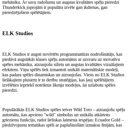
mehāniku. Ar savu radošumu un augstas kvalitātes spēļu pieredzi
Thunderkick joprojām ir populāra izvēle gan ikdienas, gan
pieredzējušiem spēlētājiem.
ELK Studios
ELK Studios ir augsti novērtēts programmatūras nodrošinātājs, kas
piedāvā augstākās klases spēļu automātus ar uzsvaru uz inovatīvu
spēles mehāniku, aizraujošu sižetu un augstas kvalitātes vizuālajiem
efektiem. Viņu spēlēs tiek izmantoti unikāli matemātiskie modeļi,
kas padara spēles dinamiskas un aizraujošas. Viens no ELK Studios
lielākajiem plusiem ir to derību stratēģijas, kas ļauj spēlētājiem
izvēlēties iepriekš noteiktus likmju modeļus, lai uzlabotu spēles
pieredzi.
Populārākās ELK Studios spēles ietver Wild Toro – aizraujošu spēļu
automātu, kas apvieno "wild" simbolus un unikālu atkārtoto
griezienu funkciju, radot lieliskas laimesta iespējas; Ecuador Gold –
piedzīvojumu tematikas spēli ar paplašinošām izmaksu līnijām, kas