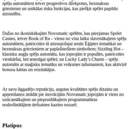
spēļu automātiem ietver progresīvos džekpotus, bezmaksas
griezienus un unikālas riska funkcijas, kas piešķir spēlei papildu
aizrautību.
Dažas no ikoniskākajām Novomatic spēlēm, kas pieejamas Spelet
Casino, ietver Book of Ra – vienu no visu laiku slavenākajiem spēļu
automātiem, pateicoties tā aizraujošajai senās Ēģiptes tematikai un
bezmaksas griezieniem ar paplašinošiem simboliem; Sizzling Hot –
klasisku augļu spēļu automātu, kas joprojām ir populārs, pateicoties
vienkāršai, bet ienesīgai spēlei; un Lucky Lady’s Charm – spēļu
automātu ar maģisku tematiku un veiksmes talismaniem, kas aktivizē
bonusa kārtas un reizinātājus.
Ar savu ilggadējo reputāciju, augstas kvalitātes spēļu dizainu un
apņemšanos strādāt pie inovācijām Novomatic joprojām ir viens no
uzticamākajiem un pieprasītākajiem programmatūras
nodrošinātājiem tiešsaistes kazino nozarē.
Platipus