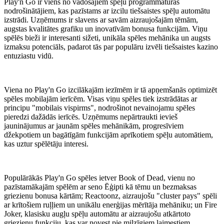
Play'n Go ir viens no vadošajiem spēļu programmatūras
nodrošinātājiem, kas pazīstams ar izcilu tiešsaistes spēļu automātu
izstrādi. Uzņēmums ir slavens ar savām aizraujošajām tēmām,
augstas kvalitātes grafiku un inovatīvām bonusa funkcijām. Viņu
spēlēs bieži ir interesanti sižeti, unikāla spēles mehānika un augsts
izmaksu potenciāls, padarot tās par populāru izvēli tiešsaistes kazino
entuziastu vidū.
Viena no Play'n Go izcilākajām iezīmēm ir tā apņemšanās optimizēt
spēles mobilajām ierīcēm. Visas viņu spēles tiek izstrādātas ar
principu "mobilais vispirms", nodrošinot nevainojamu spēles
pieredzi dažādās ierīcēs. Uzņēmums nepārtraukti ievieš
jauninājumus ar jaunām spēles mehānikām, progresīviem
džekpotiem un bagātīgām funkcijām aprīkotiem spēļu automātiem,
kas uztur spēlētāju interesi.
Populārākās Play'n Go spēles ietver Book of Dead, vienu no
pazīstamākajām spēlēm ar seno Ēģipti kā tēmu un bezmaksas
griezienu bonusa kārtām; Reactoonz, aizraujošu "cluster pays" spēli
ar krītošiem ruļļiem un unikālu enerģijas mērītāja mehāniku; un Fire
Joker, klasisku augļu spēļu automātu ar aizraujošu atkārtoto
griezienu funkciju, kas var novest pie milzīgiem laimestiem.