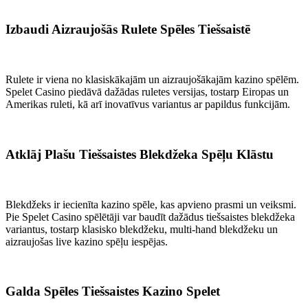
Izbaudi Aizraujošās Rulete Spēles Tiešsaistē
Rulete ir viena no klasiskākajām un aizraujošākajām kazino spēlēm.
Spelet Casino piedāvā dažādas ruletes versijas, tostarp Eiropas un
Amerikas ruleti, kā arī inovatīvus variantus ar papildus funkcijām.
Atklāj Plašu Tiešsaistes Blekdžeka Spēļu Klāstu
Blekdžeks ir iecienīta kazino spēle, kas apvieno prasmi un veiksmi.
Pie Spelet Casino spēlētāji var baudīt dažādus tiešsaistes blekdžeka
variantus, tostarp klasisko blekdžeku, multi-hand blekdžeku un
aizraujošas live kazino spēļu iespējas.
Galda Spēles Tiešsaistes Kazino Spelet