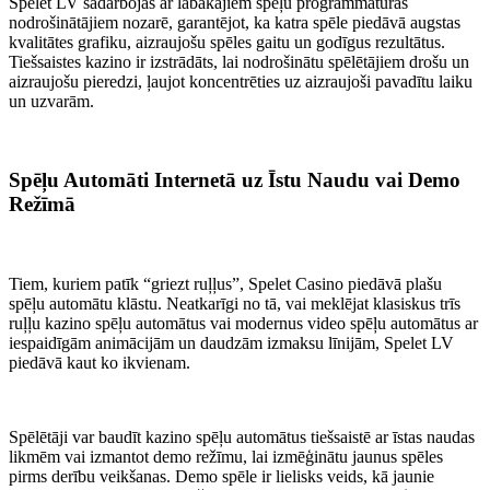
Spelet LV sadarbojas ar labākajiem spēļu programmatūras
nodrošinātājiem nozarē, garantējot, ka katra spēle piedāvā augstas
kvalitātes grafiku, aizraujošu spēles gaitu un godīgus rezultātus.
Tiešsaistes kazino ir izstrādāts, lai nodrošinātu spēlētājiem drošu un
aizraujošu pieredzi, ļaujot koncentrēties uz aizraujoši pavadītu laiku
un uzvarām.
Spēļu Automāti Internetā uz Īstu Naudu vai Demo
Režīmā
Tiem, kuriem patīk “griezt ruļļus”, Spelet Casino piedāvā plašu
spēļu automātu klāstu. Neatkarīgi no tā, vai meklējat klasiskus trīs
ruļļu kazino spēļu automātus vai modernus video spēļu automātus ar
iespaidīgām animācijām un daudzām izmaksu līnijām, Spelet LV
piedāvā kaut ko ikvienam.
Spēlētāji var baudīt kazino spēļu automātus tiešsaistē ar īstas naudas
likmēm vai izmantot demo režīmu, lai izmēģinātu jaunus spēles
pirms derību veikšanas. Demo spēle ir lielisks veids, kā jaunie