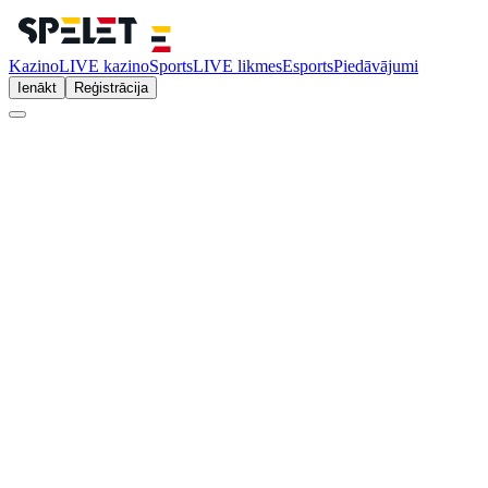
Kazino
LIVE kazino
Sports
LIVE likmes
Esports
Piedāvājumi
Ienākt
Reģistrācija