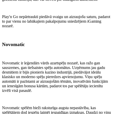
Play'n Go nepārtraukti piedāvā svaigu un aizraujošu saturu, padarot
to par vienu no labākajiem pakalpojumu sniedzējiem iGaming
nozarē.
Novomatic
Novomatic ir leģendārs vārds azartspēļu nozarē, kas ražo gan
sauszemes, gan tiešsaistes spēļu automātus. Uzņēmums jau gadu
desmitiem ir bijis pionieris kazino industrijā, piedāvājot ideālu
klasisko un moderno spēļu pieredzes apvienojumu. Viņu spēļu
automāti ir pazīstami ar aizraujošām tēmām, inovatīvām funkcijām
un ienesīgām bonusa kārtām, padarot tos par spēlētāju iecienītu
izvēli visā pasaulē.
Novomatic spēlēm bieži raksturīga augsta nepastāvība, kas
spēlētājiem dod iespēju laimēt iespaidīgas izmaksas. Daudzi no viņu