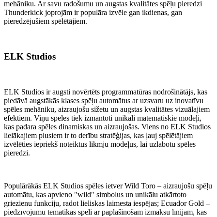
mehāniku. Ar savu radošumu un augstas kvalitātes spēļu pieredzi
Thunderkick joprojām ir populāra izvēle gan ikdienas, gan
pieredzējušiem spēlētājiem.
ELK Studios
ELK Studios ir augsti novērtēts programmatūras nodrošinātājs, kas
piedāvā augstākās klases spēļu automātus ar uzsvaru uz inovatīvu
spēles mehāniku, aizraujošu sižetu un augstas kvalitātes vizuālajiem
efektiem. Viņu spēlēs tiek izmantoti unikāli matemātiskie modeļi,
kas padara spēles dinamiskas un aizraujošas. Viens no ELK Studios
lielākajiem plusiem ir to derību stratēģijas, kas ļauj spēlētājiem
izvēlēties iepriekš noteiktus likmju modeļus, lai uzlabotu spēles
pieredzi.
Populārākās ELK Studios spēles ietver Wild Toro – aizraujošu spēļu
automātu, kas apvieno "wild" simbolus un unikālu atkārtoto
griezienu funkciju, radot lieliskas laimesta iespējas; Ecuador Gold –
piedzīvojumu tematikas spēli ar paplašinošām izmaksu līnijām, kas