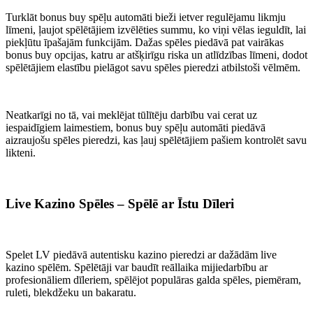
Turklāt bonus buy spēļu automāti bieži ietver regulējamu likmju
līmeni, ļaujot spēlētājiem izvēlēties summu, ko viņi vēlas ieguldīt, lai
piekļūtu īpašajām funkcijām. Dažas spēles piedāvā pat vairākas
bonus buy opcijas, katru ar atšķirīgu riska un atlīdzības līmeni, dodot
spēlētājiem elastību pielāgot savu spēles pieredzi atbilstoši vēlmēm.
Neatkarīgi no tā, vai meklējat tūlītēju darbību vai cerat uz
iespaidīgiem laimestiem, bonus buy spēļu automāti piedāvā
aizraujošu spēles pieredzi, kas ļauj spēlētājiem pašiem kontrolēt savu
likteni.
Live Kazino Spēles – Spēlē ar Īstu Dīleri
Spelet LV piedāvā autentisku kazino pieredzi ar dažādām live
kazino spēlēm. Spēlētāji var baudīt reāllaika mijiedarbību ar
profesionāliem dīleriem, spēlējot populāras galda spēles, piemēram,
ruleti, blekdžeku un bakaratu.