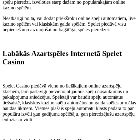
spēļu pieredzi, izvēloties starp dažām no populārākajām online
kazino spēlēm.
Neatkarīgi no tā, vai dodat priekšroku online spēļu automātiem, live
kazino spēlēm vai klasiskām galda spēlēm, Spelet piedāvā visu
nepieciešamo aizraujošai un bagātīgai spēles pieredzei.
Labākās Azartspēles Internetā Spelet
Casino
Spelet Casino piedāvā vienu no lielākajiem online azartspēļu
klāstiem, tam pastāvīgi pievienojot jaunus spēļu nosaukumus un
pakalpojumu sniedzējus. Spēlētāji var baudīt spēļu automātus
tiešsaistē, klasiskos kazino spēļu automātus un galda spēles ar reālas
naudas likmēm. Vietnes plašais spēļu automātu klāsts padara to par
populāru izvēli gan gadījuma spēlētāju, gan pieredzējušu azartspēļu
entuziastu vidū.