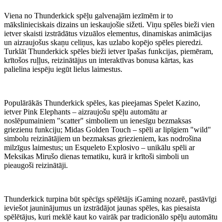
Viena no Thunderkick spēļu galvenajām iezīmēm ir to
mākslinieciskais dizains un ieskaujošie sižeti. Viņu spēles bieži vien
ietver skaisti izstrādātus vizuālos elementus, dinamiskas animācijas
un aizraujošus skaņu celiņus, kas uzlabo kopējo spēles pieredzi.
Turklāt Thunderkick spēles bieži ietver īpašas funkcijas, piemēram,
krītošos ruļļus, reizinātājus un interaktīvas bonusa kārtas, kas
palielina iespēju iegūt lielus laimestus.
Populārākās Thunderkick spēles, kas pieejamas Spelet Kazino,
ietver Pink Elephants – aizraujošu spēļu automātu ar
noslēpumainiem "scatter" simboliem un ienesīgu bezmaksas
griezienu funkciju; Midas Golden Touch – spēli ar lipīgiem "wild"
simbolu reizinātājiem un bezmaksas griezieniem, kas nodrošina
milzīgus laimestus; un Esqueleto Explosivo – unikālu spēli ar
Meksikas Mirušo dienas tematiku, kurā ir krītoši simboli un
pieaugoši reizinātāji.
Thunderkick turpina būt spēcīgs spēlētājs iGaming nozarē, pastāvīgi
ieviešot jauninājumus un izstrādājot jaunas spēles, kas piesaista
spēlētājus, kuri meklē kaut ko vairāk par tradicionālo spēļu automātu