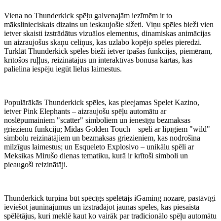
Viena no Thunderkick spēļu galvenajām iezīmēm ir to
mākslinieciskais dizains un ieskaujošie sižeti. Viņu spēles bieži vien
ietver skaisti izstrādātus vizuālos elementus, dinamiskas animācijas
un aizraujošus skaņu celiņus, kas uzlabo kopējo spēles pieredzi.
Turklāt Thunderkick spēles bieži ietver īpašas funkcijas, piemēram,
krītošos ruļļus, reizinātājus un interaktīvas bonusa kārtas, kas
palielina iespēju iegūt lielus laimestus.
Populārākās Thunderkick spēles, kas pieejamas Spelet Kazino,
ietver Pink Elephants – aizraujošu spēļu automātu ar
noslēpumainiem "scatter" simboliem un ienesīgu bezmaksas
griezienu funkciju; Midas Golden Touch – spēli ar lipīgiem "wild"
simbolu reizinātājiem un bezmaksas griezieniem, kas nodrošina
milzīgus laimestus; un Esqueleto Explosivo – unikālu spēli ar
Meksikas Mirušo dienas tematiku, kurā ir krītoši simboli un
pieaugoši reizinātāji.
Thunderkick turpina būt spēcīgs spēlētājs iGaming nozarē, pastāvīgi
ieviešot jauninājumus un izstrādājot jaunas spēles, kas piesaista
spēlētājus, kuri meklē kaut ko vairāk par tradicionālo spēļu automātu