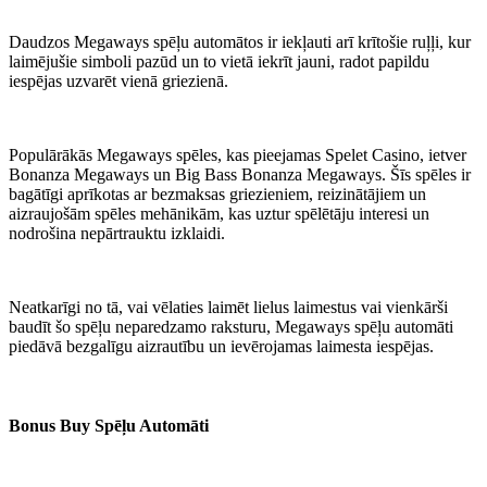
Daudzos Megaways spēļu automātos ir iekļauti arī krītošie ruļļi, kur
laimējušie simboli pazūd un to vietā iekrīt jauni, radot papildu
iespējas uzvarēt vienā griezienā.
Populārākās Megaways spēles, kas pieejamas Spelet Casino, ietver
Bonanza Megaways un Big Bass Bonanza Megaways. Šīs spēles ir
bagātīgi aprīkotas ar bezmaksas griezieniem, reizinātājiem un
aizraujošām spēles mehānikām, kas uztur spēlētāju interesi un
nodrošina nepārtrauktu izklaidi.
Neatkarīgi no tā, vai vēlaties laimēt lielus laimestus vai vienkārši
baudīt šo spēļu neparedzamo raksturu, Megaways spēļu automāti
piedāvā bezgalīgu aizrautību un ievērojamas laimesta iespējas.
Bonus Buy Spēļu Automāti