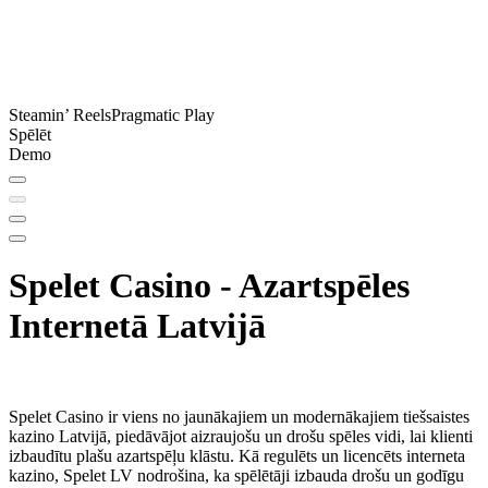
Steamin’ Reels
Pragmatic Play
Spēlēt
Demo
Spelet Casino - Azartspēles
Internetā Latvijā
Spelet Casino ir viens no jaunākajiem un modernākajiem tiešsaistes
kazino Latvijā, piedāvājot aizraujošu un drošu spēles vidi, lai klienti
izbaudītu plašu azartspēļu klāstu. Kā regulēts un licencēts interneta
kazino, Spelet LV nodrošina, ka spēlētāji izbauda drošu un godīgu