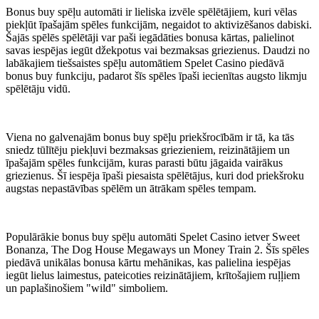
Bonus buy spēļu automāti ir lieliska izvēle spēlētājiem, kuri vēlas
piekļūt īpašajām spēles funkcijām, negaidot to aktivizēšanos dabiski.
Šajās spēlēs spēlētāji var paši iegādāties bonusa kārtas, palielinot
savas iespējas iegūt džekpotus vai bezmaksas griezienus. Daudzi no
labākajiem tiešsaistes spēļu automātiem Spelet Casino piedāvā
bonus buy funkciju, padarot šīs spēles īpaši iecienītas augsto likmju
spēlētāju vidū.
Viena no galvenajām bonus buy spēļu priekšrocībām ir tā, ka tās
sniedz tūlītēju piekļuvi bezmaksas griezieniem, reizinātājiem un
īpašajām spēles funkcijām, kuras parasti būtu jāgaida vairākus
griezienus. Šī iespēja īpaši piesaista spēlētājus, kuri dod priekšroku
augstas nepastāvības spēlēm un ātrākam spēles tempam.
Populārākie bonus buy spēļu automāti Spelet Casino ietver Sweet
Bonanza, The Dog House Megaways un Money Train 2. Šīs spēles
piedāvā unikālas bonusa kārtu mehānikas, kas palielina iespējas
iegūt lielus laimestus, pateicoties reizinātājiem, krītošajiem ruļļiem
un paplašinošiem "wild" simboliem.