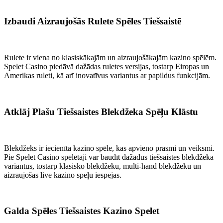
Izbaudi Aizraujošās Rulete Spēles Tiešsaistē
Rulete ir viena no klasiskākajām un aizraujošākajām kazino spēlēm.
Spelet Casino piedāvā dažādas ruletes versijas, tostarp Eiropas un
Amerikas ruleti, kā arī inovatīvus variantus ar papildus funkcijām.
Atklāj Plašu Tiešsaistes Blekdžeka Spēļu Klāstu
Blekdžeks ir iecienīta kazino spēle, kas apvieno prasmi un veiksmi.
Pie Spelet Casino spēlētāji var baudīt dažādus tiešsaistes blekdžeka
variantus, tostarp klasisko blekdžeku, multi-hand blekdžeku un
aizraujošas live kazino spēļu iespējas.
Galda Spēles Tiešsaistes Kazino Spelet