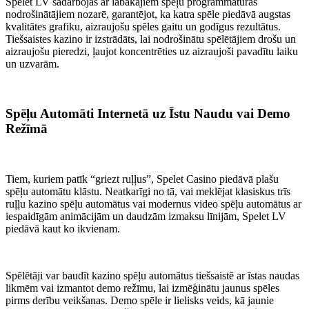
Spelet LV sadarbojas ar labākajiem spēļu programmatūras
nodrošinātājiem nozarē, garantējot, ka katra spēle piedāvā augstas
kvalitātes grafiku, aizraujošu spēles gaitu un godīgus rezultātus.
Tiešsaistes kazino ir izstrādāts, lai nodrošinātu spēlētājiem drošu un
aizraujošu pieredzi, ļaujot koncentrēties uz aizraujoši pavadītu laiku
un uzvarām.
Spēļu Automāti Internetā uz Īstu Naudu vai Demo
Režīmā
Tiem, kuriem patīk “griezt ruļļus”, Spelet Casino piedāvā plašu
spēļu automātu klāstu. Neatkarīgi no tā, vai meklējat klasiskus trīs
ruļļu kazino spēļu automātus vai modernus video spēļu automātus ar
iespaidīgām animācijām un daudzām izmaksu līnijām, Spelet LV
piedāvā kaut ko ikvienam.
Spēlētāji var baudīt kazino spēļu automātus tiešsaistē ar īstas naudas
likmēm vai izmantot demo režīmu, lai izmēģinātu jaunus spēles
pirms derību veikšanas. Demo spēle ir lielisks veids, kā jaunie