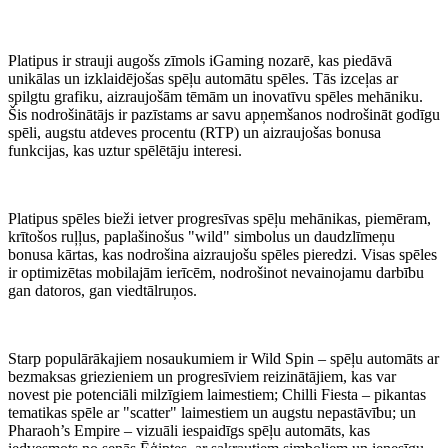
Platipus ir strauji augošs zīmols iGaming nozarē, kas piedāvā
unikālas un izklaidējošas spēļu automātu spēles. Tās izceļas ar
spilgtu grafiku, aizraujošām tēmām un inovatīvu spēles mehāniku.
Šis nodrošinātājs ir pazīstams ar savu apņemšanos nodrošināt godīgu
spēli, augstu atdeves procentu (RTP) un aizraujošas bonusa
funkcijas, kas uztur spēlētāju interesi.
Platipus spēles bieži ietver progresīvas spēļu mehānikas, piemēram,
krītošos ruļļus, paplašinošus "wild" simbolus un daudzlīmeņu
bonusa kārtas, kas nodrošina aizraujošu spēles pieredzi. Visas spēles
ir optimizētas mobilajām ierīcēm, nodrošinot nevainojamu darbību
gan datoros, gan viedtālruņos.
Starp populārākajiem nosaukumiem ir Wild Spin – spēļu automāts ar
bezmaksas griezieniem un progresīviem reizinātājiem, kas var
novest pie potenciāli milzīgiem laimestiem; Chilli Fiesta – pikantas
tematikas spēle ar "scatter" laimestiem un augstu nepastāvību; un
Pharaoh’s Empire – vizuāli iespaidīgs spēļu automāts, kas