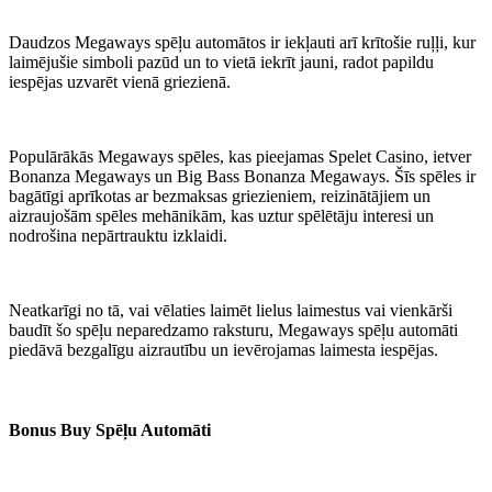
Daudzos Megaways spēļu automātos ir iekļauti arī krītošie ruļļi, kur
laimējušie simboli pazūd un to vietā iekrīt jauni, radot papildu
iespējas uzvarēt vienā griezienā.
Populārākās Megaways spēles, kas pieejamas Spelet Casino, ietver
Bonanza Megaways un Big Bass Bonanza Megaways. Šīs spēles ir
bagātīgi aprīkotas ar bezmaksas griezieniem, reizinātājiem un
aizraujošām spēles mehānikām, kas uztur spēlētāju interesi un
nodrošina nepārtrauktu izklaidi.
Neatkarīgi no tā, vai vēlaties laimēt lielus laimestus vai vienkārši
baudīt šo spēļu neparedzamo raksturu, Megaways spēļu automāti
piedāvā bezgalīgu aizrautību un ievērojamas laimesta iespējas.
Bonus Buy Spēļu Automāti