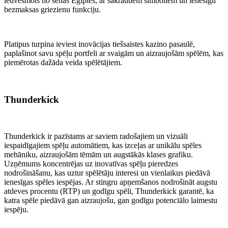
iedvesmots no senās Ēģiptes, ar sakrautiem simboliem un ienesīgu
bezmaksas griezienu funkciju.
Platipus turpina ieviest inovācijas tiešsaistes kazino pasaulē,
paplašinot savu spēļu portfeli ar svaigām un aizraujošām spēlēm, kas
piemērotas dažāda veida spēlētājiem.
Thunderkick
Thunderkick ir pazīstams ar saviem radošajiem un vizuāli
iespaidīgajiem spēļu automātiem, kas izceļas ar unikālu spēles
mehāniku, aizraujošām tēmām un augstākās klases grafiku.
Uzņēmums koncentrējas uz inovatīvas spēļu pieredzes
nodrošināšanu, kas uztur spēlētāju interesi un vienlaikus piedāvā
ienesīgas spēles iespējas. Ar stingru apņemšanos nodrošināt augstu
atdeves procentu (RTP) un godīgu spēli, Thunderkick garantē, ka
katra spēle piedāvā gan aizraujošu, gan godīgu potenciālo laimestu
iespēju.