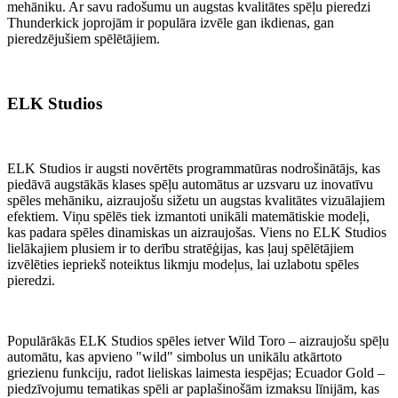
mehāniku. Ar savu radošumu un augstas kvalitātes spēļu pieredzi
Thunderkick joprojām ir populāra izvēle gan ikdienas, gan
pieredzējušiem spēlētājiem.
ELK Studios
ELK Studios ir augsti novērtēts programmatūras nodrošinātājs, kas
piedāvā augstākās klases spēļu automātus ar uzsvaru uz inovatīvu
spēles mehāniku, aizraujošu sižetu un augstas kvalitātes vizuālajiem
efektiem. Viņu spēlēs tiek izmantoti unikāli matemātiskie modeļi,
kas padara spēles dinamiskas un aizraujošas. Viens no ELK Studios
lielākajiem plusiem ir to derību stratēģijas, kas ļauj spēlētājiem
izvēlēties iepriekš noteiktus likmju modeļus, lai uzlabotu spēles
pieredzi.
Populārākās ELK Studios spēles ietver Wild Toro – aizraujošu spēļu
automātu, kas apvieno "wild" simbolus un unikālu atkārtoto
griezienu funkciju, radot lieliskas laimesta iespējas; Ecuador Gold –
piedzīvojumu tematikas spēli ar paplašinošām izmaksu līnijām, kas