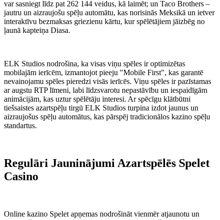
var sasniegt līdz pat 262 144 veidus, kā laimēt; un Taco Brothers –
jautru un aizraujošu spēļu automātu, kas norisinās Meksikā un ietver
interaktīvu bezmaksas griezienu kārtu, kur spēlētājiem jāizbēg no
ļaunā kapteiņa Diasa.
ELK Studios nodrošina, ka visas viņu spēles ir optimizētas
mobilajām ierīcēm, izmantojot pieeju "Mobile First", kas garantē
nevainojamu spēles pieredzi visās ierīcēs. Viņu spēles ir pazīstamas
ar augstu RTP līmeni, labi līdzsvarotu nepastāvību un iespaidīgām
animācijām, kas uztur spēlētāju interesi. Ar spēcīgu klātbūtni
tiešsaistes azartspēļu tirgū ELK Studios turpina izdot jaunus un
aizraujošus spēļu automātus, kas pārspēj tradicionālos kazino spēļu
standartus.
Regulāri Jauninājumi Azartspēlēs Spelet
Casino
Online kazino Spelet apņemas nodrošināt vienmēr atjaunotu un