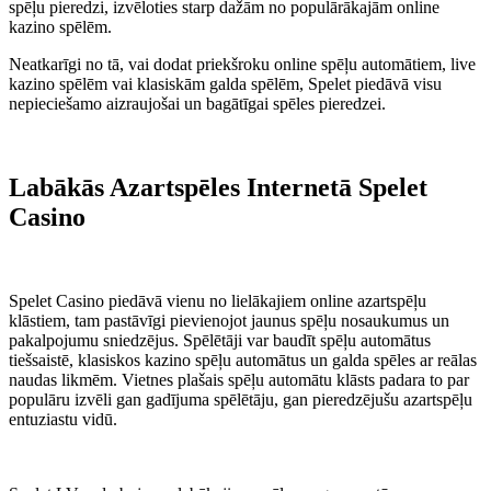
spēļu pieredzi, izvēloties starp dažām no populārākajām online
kazino spēlēm.
Neatkarīgi no tā, vai dodat priekšroku online spēļu automātiem, live
kazino spēlēm vai klasiskām galda spēlēm, Spelet piedāvā visu
nepieciešamo aizraujošai un bagātīgai spēles pieredzei.
Labākās Azartspēles Internetā Spelet
Casino
Spelet Casino piedāvā vienu no lielākajiem online azartspēļu
klāstiem, tam pastāvīgi pievienojot jaunus spēļu nosaukumus un
pakalpojumu sniedzējus. Spēlētāji var baudīt spēļu automātus
tiešsaistē, klasiskos kazino spēļu automātus un galda spēles ar reālas
naudas likmēm. Vietnes plašais spēļu automātu klāsts padara to par
populāru izvēli gan gadījuma spēlētāju, gan pieredzējušu azartspēļu
entuziastu vidū.