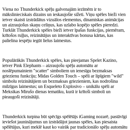
Viena no Thunderkick spēļu galvenajām iezīmēm ir to
mākslinieciskais dizains un ieskaujošie sižeti. Viņu spēles bieži vien
ietver skaisti izstrādātus vizuālos elementus, dinamiskas animācijas
un aizraujošus skaņu celiņus, kas uzlabo kopējo spēles pieredzi.
Turklāt Thunderkick spēles bieži ietver īpašas funkcijas, piemēram,
krītošos ruļļus, reizinātājus un interaktīvas bonusa kārtas, kas
palielina iespēju iegūt lielus laimestus.
Populārākās Thunderkick spēles, kas pieejamas Spelet Kazino,
ietver Pink Elephants – aizraujošu spēļu automātu ar
noslēpumainiem "scatter" simboliem un ienesīgu bezmaksas
griezienu funkciju; Midas Golden Touch – spēli ar lipīgiem "wild"
simbolu reizinātājiem un bezmaksas griezieniem, kas nodrošina
milzīgus laimestus; un Esqueleto Explosivo – unikālu spēli ar
Meksikas Mirušo dienas tematiku, kurā ir krītoši simboli un
pieaugoši reizinātāji.
Thunderkick turpina būt spēcīgs spēlētājs iGaming nozarē, pastāvīgi
ieviešot jauninājumus un izstrādājot jaunas spēles, kas piesaista
spēlētājus, kuri meklē kaut ko vairāk par tradicionālo spēļu automātu