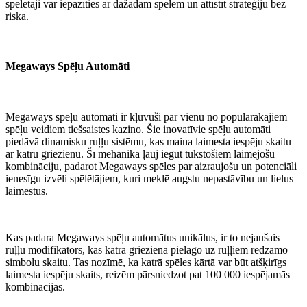
spēlētāji var iepazīties ar dažādām spēlēm un attīstīt stratēģiju bez
riska.
Megaways Spēļu Automāti
Megaways spēļu automāti ir kļuvuši par vienu no populārākajiem
spēļu veidiem tiešsaistes kazino. Šie inovatīvie spēļu automāti
piedāvā dinamisku ruļļu sistēmu, kas maina laimesta iespēju skaitu
ar katru griezienu. Šī mehānika ļauj iegūt tūkstošiem laimējošu
kombināciju, padarot Megaways spēles par aizraujošu un potenciāli
ienesīgu izvēli spēlētājiem, kuri meklē augstu nepastāvību un lielus
laimestus.
Kas padara Megaways spēļu automātus unikālus, ir to nejaušais
ruļļu modifikators, kas katrā griezienā pielāgo uz ruļļiem redzamo
simbolu skaitu. Tas nozīmē, ka katrā spēles kārtā var būt atšķirīgs
laimesta iespēju skaits, reizēm pārsniedzot pat 100 000 iespējamās
kombinācijas.