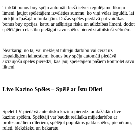
Turklāt bonus buy spēļu automāti bieži ietver regulējamu likmju
līmeni, ļaujot spēlētājiem izvēlēties summu, ko viņi vēlas ieguldīt, lai
piekļūtu īpašajām funkcijām. Dažas spēles piedāvā pat vairākas
bonus buy opcijas, katru ar atšķirīgu riska un atlīdzības līmeni, dodot
spēlētājiem elastību pielāgot savu spēles pieredzi atbilstoši vēlmēm.
Neatkarīgi no tā, vai meklējat tūlītēju darbību vai cerat uz
iespaidīgiem laimestiem, bonus buy spēļu automāti piedāvā
aizraujošu spēles pieredzi, kas ļauj spēlētājiem pašiem kontrolēt savu
likteni.
Live Kazino Spēles – Spēlē ar Īstu Dīleri
Spelet LV piedāvā autentisku kazino pieredzi ar dažādām live
kazino spēlēm. Spēlētāji var baudīt reāllaika mijiedarbību ar
profesionāliem dīleriem, spēlējot populāras galda spēles, piemēram,
ruleti, blekdžeku un bakaratu.