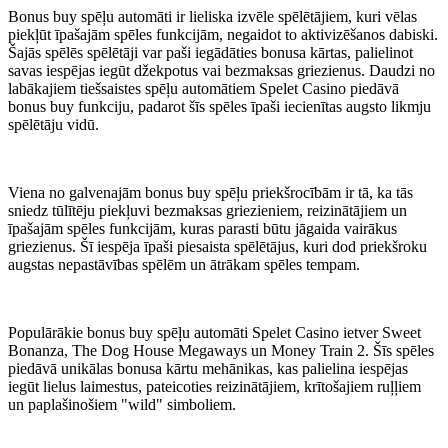
Bonus buy spēļu automāti ir lieliska izvēle spēlētājiem, kuri vēlas
piekļūt īpašajām spēles funkcijām, negaidot to aktivizēšanos dabiski.
Šajās spēlēs spēlētāji var paši iegādāties bonusa kārtas, palielinot
savas iespējas iegūt džekpotus vai bezmaksas griezienus. Daudzi no
labākajiem tiešsaistes spēļu automātiem Spelet Casino piedāvā
bonus buy funkciju, padarot šīs spēles īpaši iecienītas augsto likmju
spēlētāju vidū.
Viena no galvenajām bonus buy spēļu priekšrocībām ir tā, ka tās
sniedz tūlītēju piekļuvi bezmaksas griezieniem, reizinātājiem un
īpašajām spēles funkcijām, kuras parasti būtu jāgaida vairākus
griezienus. Šī iespēja īpaši piesaista spēlētājus, kuri dod priekšroku
augstas nepastāvības spēlēm un ātrākam spēles tempam.
Populārākie bonus buy spēļu automāti Spelet Casino ietver Sweet
Bonanza, The Dog House Megaways un Money Train 2. Šīs spēles
piedāvā unikālas bonusa kārtu mehānikas, kas palielina iespējas
iegūt lielus laimestus, pateicoties reizinātājiem, krītošajiem ruļļiem
un paplašinošiem "wild" simboliem.