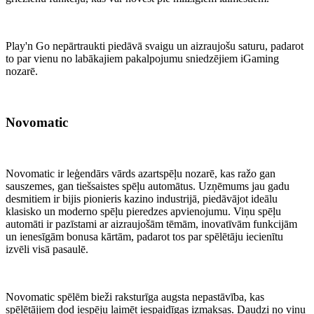
Play'n Go nepārtraukti piedāvā svaigu un aizraujošu saturu, padarot
to par vienu no labākajiem pakalpojumu sniedzējiem iGaming
nozarē.
Novomatic
Novomatic ir leģendārs vārds azartspēļu nozarē, kas ražo gan
sauszemes, gan tiešsaistes spēļu automātus. Uzņēmums jau gadu
desmitiem ir bijis pionieris kazino industrijā, piedāvājot ideālu
klasisko un moderno spēļu pieredzes apvienojumu. Viņu spēļu
automāti ir pazīstami ar aizraujošām tēmām, inovatīvām funkcijām
un ienesīgām bonusa kārtām, padarot tos par spēlētāju iecienītu
izvēli visā pasaulē.
Novomatic spēlēm bieži raksturīga augsta nepastāvība, kas
spēlētājiem dod iespēju laimēt iespaidīgas izmaksas. Daudzi no viņu