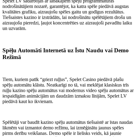
Spelet LV sadarbojas ar labākajiem spēļu programmatūras
nodrošinātājiem nozarē, garantējot, ka katra spēle piedāvā augstas
kvalitātes grafiku, aizraujošu spēles gaitu un godīgus rezultātus.
Tiešsaistes kazino ir izstrādāts, lai nodrošinātu spēlētājiem drošu un
aizraujošu pieredzi, ļaujot koncentrēties uz aizraujoši pavadītu laiku
un uzvarām.
Spēļu Automāti Internetā uz Īstu Naudu vai Demo
Režīmā
Tiem, kuriem patīk “griezt ruļļus”, Spelet Casino piedāvā plašu
spēļu automātu klāstu. Neatkarīgi no tā, vai meklējat klasiskus trīs
ruļļu kazino spēļu automātus vai modernus video spēļu automātus ar
iespaidīgām animācijām un daudzām izmaksu līnijām, Spelet LV
piedāvā kaut ko ikvienam.
Spēlētāji var baudīt kazino spēļu automātus tiešsaistē ar īstas naudas
likmēm vai izmantot demo režīmu, lai izmēģinātu jaunus spēles
pirms derību veikšanas. Demo spēle ir lielisks veids, kā jaunie