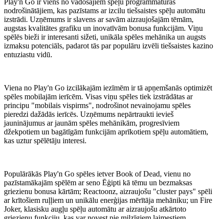
Play'n Go ir viens no vadošajiem spēļu programmatūras
nodrošinātājiem, kas pazīstams ar izcilu tiešsaistes spēļu automātu
izstrādi. Uzņēmums ir slavens ar savām aizraujošajām tēmām,
augstas kvalitātes grafiku un inovatīvām bonusa funkcijām. Viņu
spēlēs bieži ir interesanti sižeti, unikāla spēles mehānika un augsts
izmaksu potenciāls, padarot tās par populāru izvēli tiešsaistes kazino
entuziastu vidū.
Viena no Play'n Go izcilākajām iezīmēm ir tā apņemšanās optimizēt
spēles mobilajām ierīcēm. Visas viņu spēles tiek izstrādātas ar
principu "mobilais vispirms", nodrošinot nevainojamu spēles
pieredzi dažādās ierīcēs. Uzņēmums nepārtraukti ievieš
jauninājumus ar jaunām spēles mehānikām, progresīviem
džekpotiem un bagātīgām funkcijām aprīkotiem spēļu automātiem,
kas uztur spēlētāju interesi.
Populārākās Play'n Go spēles ietver Book of Dead, vienu no
pazīstamākajām spēlēm ar seno Ēģipti kā tēmu un bezmaksas
griezienu bonusa kārtām; Reactoonz, aizraujošu "cluster pays" spēli
ar krītošiem ruļļiem un unikālu enerģijas mērītāja mehāniku; un Fire
Joker, klasisku augļu spēļu automātu ar aizraujošu atkārtoto
griezienu funkciju, kas var novest pie milzīgiem laimestiem.