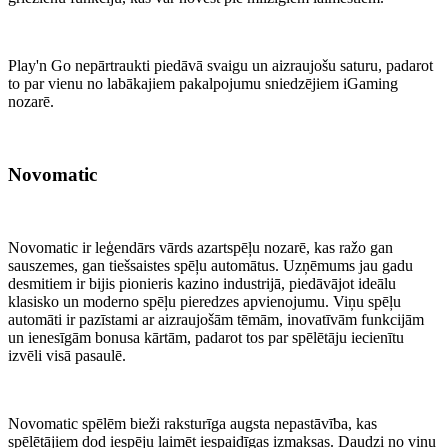
Play'n Go nepārtraukti piedāvā svaigu un aizraujošu saturu, padarot
to par vienu no labākajiem pakalpojumu sniedzējiem iGaming
nozarē.
Novomatic
Novomatic ir leģendārs vārds azartspēļu nozarē, kas ražo gan
sauszemes, gan tiešsaistes spēļu automātus. Uzņēmums jau gadu
desmitiem ir bijis pionieris kazino industrijā, piedāvājot ideālu
klasisko un moderno spēļu pieredzes apvienojumu. Viņu spēļu
automāti ir pazīstami ar aizraujošām tēmām, inovatīvām funkcijām
un ienesīgām bonusa kārtām, padarot tos par spēlētāju iecienītu
izvēli visā pasaulē.
Novomatic spēlēm bieži raksturīga augsta nepastāvība, kas
spēlētājiem dod iespēju laimēt iespaidīgas izmaksas. Daudzi no viņu