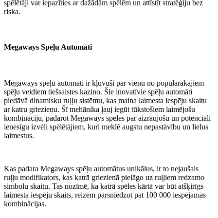
spēlētāji var iepazīties ar dažādām spēlēm un attīstīt stratēģiju bez
riska.
Megaways Spēļu Automāti
Megaways spēļu automāti ir kļuvuši par vienu no populārākajiem
spēļu veidiem tiešsaistes kazino. Šie inovatīvie spēļu automāti
piedāvā dinamisku ruļļu sistēmu, kas maina laimesta iespēju skaitu
ar katru griezienu. Šī mehānika ļauj iegūt tūkstošiem laimējošu
kombināciju, padarot Megaways spēles par aizraujošu un potenciāli
ienesīgu izvēli spēlētājiem, kuri meklē augstu nepastāvību un lielus
laimestus.
Kas padara Megaways spēļu automātus unikālus, ir to nejaušais
ruļļu modifikators, kas katrā griezienā pielāgo uz ruļļiem redzamo
simbolu skaitu. Tas nozīmē, ka katrā spēles kārtā var būt atšķirīgs
laimesta iespēju skaits, reizēm pārsniedzot pat 100 000 iespējamās
kombinācijas.