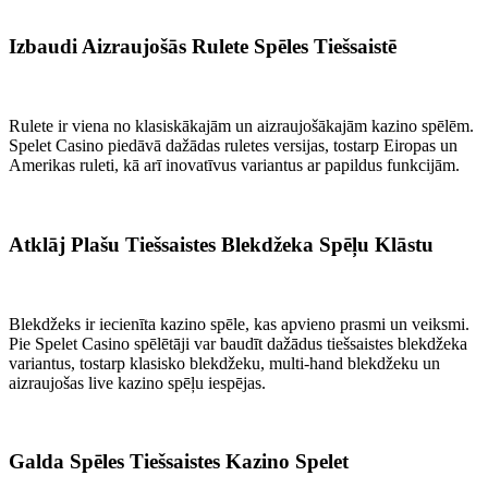
Izbaudi Aizraujošās Rulete Spēles Tiešsaistē
Rulete ir viena no klasiskākajām un aizraujošākajām kazino spēlēm.
Spelet Casino piedāvā dažādas ruletes versijas, tostarp Eiropas un
Amerikas ruleti, kā arī inovatīvus variantus ar papildus funkcijām.
Atklāj Plašu Tiešsaistes Blekdžeka Spēļu Klāstu
Blekdžeks ir iecienīta kazino spēle, kas apvieno prasmi un veiksmi.
Pie Spelet Casino spēlētāji var baudīt dažādus tiešsaistes blekdžeka
variantus, tostarp klasisko blekdžeku, multi-hand blekdžeku un
aizraujošas live kazino spēļu iespējas.
Galda Spēles Tiešsaistes Kazino Spelet