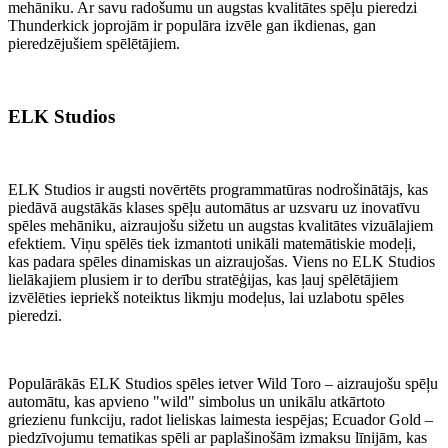
mehāniku. Ar savu radošumu un augstas kvalitātes spēļu pieredzi
Thunderkick joprojām ir populāra izvēle gan ikdienas, gan
pieredzējušiem spēlētājiem.
ELK Studios
ELK Studios ir augsti novērtēts programmatūras nodrošinātājs, kas
piedāvā augstākās klases spēļu automātus ar uzsvaru uz inovatīvu
spēles mehāniku, aizraujošu sižetu un augstas kvalitātes vizuālajiem
efektiem. Viņu spēlēs tiek izmantoti unikāli matemātiskie modeļi,
kas padara spēles dinamiskas un aizraujošas. Viens no ELK Studios
lielākajiem plusiem ir to derību stratēģijas, kas ļauj spēlētājiem
izvēlēties iepriekš noteiktus likmju modeļus, lai uzlabotu spēles
pieredzi.
Populārākās ELK Studios spēles ietver Wild Toro – aizraujošu spēļu
automātu, kas apvieno "wild" simbolus un unikālu atkārtoto
griezienu funkciju, radot lieliskas laimesta iespējas; Ecuador Gold –
piedzīvojumu tematikas spēli ar paplašinošām izmaksu līnijām, kas