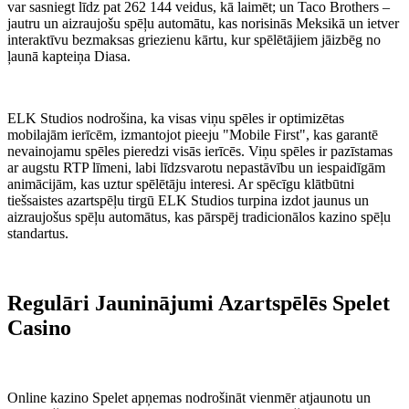
var sasniegt līdz pat 262 144 veidus, kā laimēt; un Taco Brothers –
jautru un aizraujošu spēļu automātu, kas norisinās Meksikā un ietver
interaktīvu bezmaksas griezienu kārtu, kur spēlētājiem jāizbēg no
ļaunā kapteiņa Diasa.
ELK Studios nodrošina, ka visas viņu spēles ir optimizētas
mobilajām ierīcēm, izmantojot pieeju "Mobile First", kas garantē
nevainojamu spēles pieredzi visās ierīcēs. Viņu spēles ir pazīstamas
ar augstu RTP līmeni, labi līdzsvarotu nepastāvību un iespaidīgām
animācijām, kas uztur spēlētāju interesi. Ar spēcīgu klātbūtni
tiešsaistes azartspēļu tirgū ELK Studios turpina izdot jaunus un
aizraujošus spēļu automātus, kas pārspēj tradicionālos kazino spēļu
standartus.
Regulāri Jauninājumi Azartspēlēs Spelet
Casino
Online kazino Spelet apņemas nodrošināt vienmēr atjaunotu un