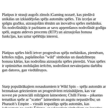
Platipus ir strauji augošs zīmols iGaming nozarē, kas piedāvā
unikālas un izklaidējošas spēļu automātu spēles. Tās izceļas ar
spilgtu grafiku, aizraujošām tēmām un inovatīvu spēles mehāniku.
Šis nodrošinātājs ir pazīstams ar savu apņemšanos nodrošināt godīgu
spēli, augstu atdeves procentu (RTP) un aizraujošas bonusa
funkcijas, kas uztur spēlētāju interesi.
Platipus spēles bieži ietver progresīvas spēļu mehānikas, piemēram,
krītošos ruļļus, paplašinošus "wild" simbolus un daudzlīmeņu
bonusa kārtas, kas nodrošina aizraujošu spēles pieredzi. Visas spēles
ir optimizētas mobilajām ierīcēm, nodrošinot nevainojamu darbību
gan datoros, gan viedtālruņos.
Starp populārākajiem nosaukumiem ir Wild Spin – spēļu automāts ar
bezmaksas griezieniem un progresīviem reizinātājiem, kas var
novest pie potenciāli milzīgiem laimestiem; Chilli Fiesta – pikantas
tematikas spēle ar "scatter" laimestiem un augstu nepastāvību; un
Pharaoh’s Empire – vizuāli iespaidīgs spēļu automāts, kas