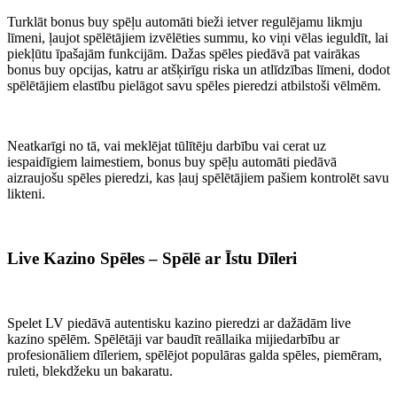
Turklāt bonus buy spēļu automāti bieži ietver regulējamu likmju
līmeni, ļaujot spēlētājiem izvēlēties summu, ko viņi vēlas ieguldīt, lai
piekļūtu īpašajām funkcijām. Dažas spēles piedāvā pat vairākas
bonus buy opcijas, katru ar atšķirīgu riska un atlīdzības līmeni, dodot
spēlētājiem elastību pielāgot savu spēles pieredzi atbilstoši vēlmēm.
Neatkarīgi no tā, vai meklējat tūlītēju darbību vai cerat uz
iespaidīgiem laimestiem, bonus buy spēļu automāti piedāvā
aizraujošu spēles pieredzi, kas ļauj spēlētājiem pašiem kontrolēt savu
likteni.
Live Kazino Spēles – Spēlē ar Īstu Dīleri
Spelet LV piedāvā autentisku kazino pieredzi ar dažādām live
kazino spēlēm. Spēlētāji var baudīt reāllaika mijiedarbību ar
profesionāliem dīleriem, spēlējot populāras galda spēles, piemēram,
ruleti, blekdžeku un bakaratu.