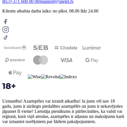
BUJ
+371 600 00 069
support@spelet.lv
Klientu atbalsta darba laiks: no plkst. 08.00 līdz 24.00
Uzmanību! Azartspēles var izraisīt atkarību! Ja jums vēl nav 18
gadu, jums ir aizliegts piedalīties azartspēlēs un jums ir nekavējoties
jāpamet šī vietne! Lietotāja pienākums ir pārliecināties, ka valstī vai
reģionā, kurā viņš atrodas, azartspēles ir atļautas un maksājumu karti
var izmantot norēķiniem par šādiem pakalpojumiem.