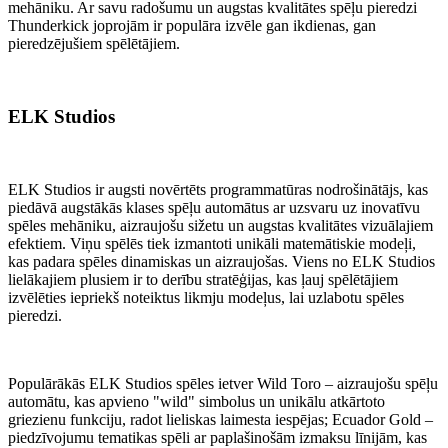
mehāniku. Ar savu radošumu un augstas kvalitātes spēļu pieredzi
Thunderkick joprojām ir populāra izvēle gan ikdienas, gan
pieredzējušiem spēlētājiem.
ELK Studios
ELK Studios ir augsti novērtēts programmatūras nodrošinātājs, kas
piedāvā augstākās klases spēļu automātus ar uzsvaru uz inovatīvu
spēles mehāniku, aizraujošu sižetu un augstas kvalitātes vizuālajiem
efektiem. Viņu spēlēs tiek izmantoti unikāli matemātiskie modeļi,
kas padara spēles dinamiskas un aizraujošas. Viens no ELK Studios
lielākajiem plusiem ir to derību stratēģijas, kas ļauj spēlētājiem
izvēlēties iepriekš noteiktus likmju modeļus, lai uzlabotu spēles
pieredzi.
Populārākās ELK Studios spēles ietver Wild Toro – aizraujošu spēļu
automātu, kas apvieno "wild" simbolus un unikālu atkārtoto
griezienu funkciju, radot lieliskas laimesta iespējas; Ecuador Gold –
piedzīvojumu tematikas spēli ar paplašinošām izmaksu līnijām, kas