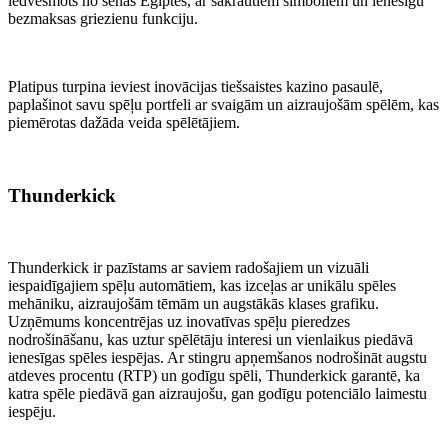
iedvesmots no senās Ēģiptes, ar sakrautiem simboliem un ienesīgu
bezmaksas griezienu funkciju.
Platipus turpina ieviest inovācijas tiešsaistes kazino pasaulē,
paplašinot savu spēļu portfeli ar svaigām un aizraujošām spēlēm, kas
piemērotas dažāda veida spēlētājiem.
Thunderkick
Thunderkick ir pazīstams ar saviem radošajiem un vizuāli
iespaidīgajiem spēļu automātiem, kas izceļas ar unikālu spēles
mehāniku, aizraujošām tēmām un augstākās klases grafiku.
Uzņēmums koncentrējas uz inovatīvas spēļu pieredzes
nodrošināšanu, kas uztur spēlētāju interesi un vienlaikus piedāvā
ienesīgas spēles iespējas. Ar stingru apņemšanos nodrošināt augstu
atdeves procentu (RTP) un godīgu spēli, Thunderkick garantē, ka
katra spēle piedāvā gan aizraujošu, gan godīgu potenciālo laimestu
iespēju.