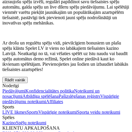
aizraujošu spēļu izvēli, regulāri papildinot savu tiešsaistes spēļu
automātu, galda spēļu un live dīleru spēļu piedāvājumu. Lai spēlētāji
vienmēr varētu piekļūt jaunākajām un populārākajām azartspēlēm
tiešsaistē, pastāvīgi tiek pievienoti jauni spēļu nodrošinātāji un
inovatīvas spēļu mehānikas.
Ar drošu un regulētu spēļu vidi, pievilcīgiem bonusiem un plašu
spēļu klāstu Spelet LV ir viens no labākajiem tiešsaistes kazino
Latvijā. Neatkarīgi no tā, vai vēlaties spēlēt uz īstu naudu vai baudīt
spēļu automātus demo režīmā, Spelet online piedāvā kaut ko
ikvienam spēlētājam. Pievienojieties jau šodien un izbaudiet labākās
tiešsaistes azartspēles!
Rādīt vairāk
Noderīgi
Piedāvājumi
Konfidencialitātes politika
Noteikumi un
nosacījumi
Atbildīga spēlēšana
Pašizslēgšanas reģistrs
Vispārīgie
piedāvājumu noteikumi
Affiliates
Sports
LIVE likmes
Sports
Vispārīgie noteikumi
Sporta veidu noteikumi
Spēles
Kazino
Spēļu noteikumi
KLIENTU APKALPOŠANA