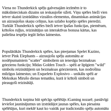
Viena no Thunderkick spēļu galvenajām iezīmēm ir to
mākslinieciskais dizains un ieskaujošie sižeti. Viņu spēles bieži vien
ietver skaisti izstrādātus vizuālos elementus, dinamiskas animācijas
un aizraujošus skaņu celiņus, kas uzlabo kopējo spēles pieredzi.
Turklāt Thunderkick spēles bieži ietver īpašas funkcijas, piemēram,
krītošos ruļļus, reizinātājus un interaktīvas bonusa kārtas, kas
palielina iespēju iegūt lielus laimestus.
Populārākās Thunderkick spēles, kas pieejamas Spelet Kazino,
ietver Pink Elephants – aizraujošu spēļu automātu ar
noslēpumainiem "scatter" simboliem un ienesīgu bezmaksas
griezienu funkciju; Midas Golden Touch – spēli ar lipīgiem "wild"
simbolu reizinātājiem un bezmaksas griezieniem, kas nodrošina
milzīgus laimestus; un Esqueleto Explosivo – unikālu spēli ar
Meksikas Mirušo dienas tematiku, kurā ir krītoši simboli un
pieaugoši reizinātāji.
Thunderkick turpina būt spēcīgs spēlētājs iGaming nozarē, pastāvīgi
ieviešot jauninājumus un izstrādājot jaunas spēles, kas piesaista
spēlētājus, kuri meklē kaut ko vairāk par tradicionālo spēļu automātu