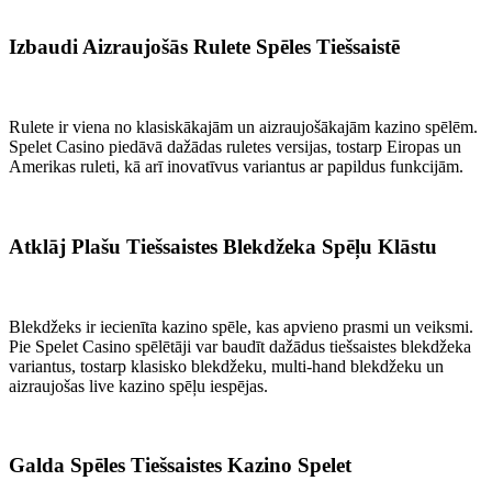
Izbaudi Aizraujošās Rulete Spēles Tiešsaistē
Rulete ir viena no klasiskākajām un aizraujošākajām kazino spēlēm.
Spelet Casino piedāvā dažādas ruletes versijas, tostarp Eiropas un
Amerikas ruleti, kā arī inovatīvus variantus ar papildus funkcijām.
Atklāj Plašu Tiešsaistes Blekdžeka Spēļu Klāstu
Blekdžeks ir iecienīta kazino spēle, kas apvieno prasmi un veiksmi.
Pie Spelet Casino spēlētāji var baudīt dažādus tiešsaistes blekdžeka
variantus, tostarp klasisko blekdžeku, multi-hand blekdžeku un
aizraujošas live kazino spēļu iespējas.
Galda Spēles Tiešsaistes Kazino Spelet