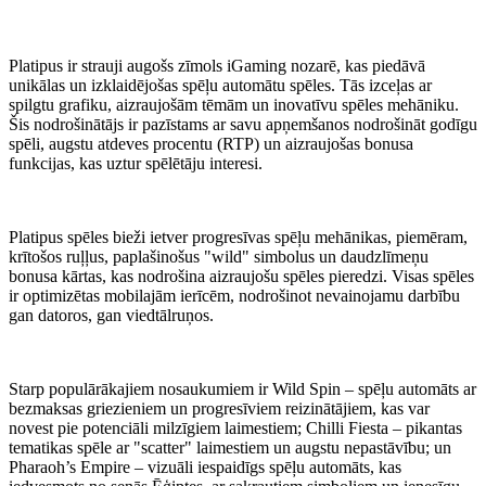
Platipus ir strauji augošs zīmols iGaming nozarē, kas piedāvā
unikālas un izklaidējošas spēļu automātu spēles. Tās izceļas ar
spilgtu grafiku, aizraujošām tēmām un inovatīvu spēles mehāniku.
Šis nodrošinātājs ir pazīstams ar savu apņemšanos nodrošināt godīgu
spēli, augstu atdeves procentu (RTP) un aizraujošas bonusa
funkcijas, kas uztur spēlētāju interesi.
Platipus spēles bieži ietver progresīvas spēļu mehānikas, piemēram,
krītošos ruļļus, paplašinošus "wild" simbolus un daudzlīmeņu
bonusa kārtas, kas nodrošina aizraujošu spēles pieredzi. Visas spēles
ir optimizētas mobilajām ierīcēm, nodrošinot nevainojamu darbību
gan datoros, gan viedtālruņos.
Starp populārākajiem nosaukumiem ir Wild Spin – spēļu automāts ar
bezmaksas griezieniem un progresīviem reizinātājiem, kas var
novest pie potenciāli milzīgiem laimestiem; Chilli Fiesta – pikantas
tematikas spēle ar "scatter" laimestiem un augstu nepastāvību; un
Pharaoh’s Empire – vizuāli iespaidīgs spēļu automāts, kas