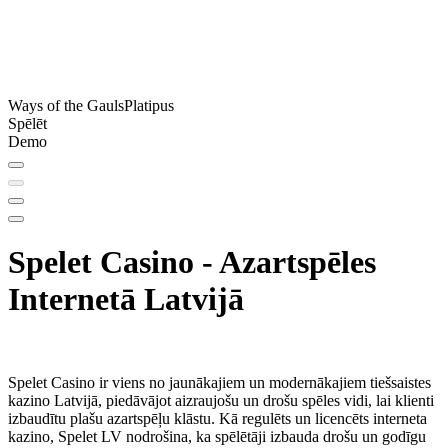
Ways of the Gauls
Platipus
Spēlēt
Demo
Spelet Casino - Azartspēles
Internetā Latvijā
Spelet Casino ir viens no jaunākajiem un modernākajiem tiešsaistes
kazino Latvijā, piedāvājot aizraujošu un drošu spēles vidi, lai klienti
izbaudītu plašu azartspēļu klāstu. Kā regulēts un licencēts interneta
kazino, Spelet LV nodrošina, ka spēlētāji izbauda drošu un godīgu