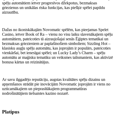
spēļu automātiem ietver progresīvos džekpotus, bezmaksas
griezienus un unikālas riska funkcijas, kas piešķir spēlei papildu
aizrautību.
Dažas no ikoniskākajām Novomatic spēlēm, kas pieejamas Spelet
Casino, ietver Book of Ra – vienu no visu laiku slavenākajiem spēļu
automātiem, pateicoties tā aizraujošajai senās Ēģiptes tematikai un
bezmaksas griezieniem ar paplašinošiem simboliem; Sizzling Hot –
klasisku augļu spēļu automātu, kas joprojām ir populārs, pateicoties
vienkāršai, bet ienesīgai spēlei; un Lucky Lady’s Charm – spēļu
automātu ar maģisku tematiku un veiksmes talismaniem, kas aktivizē
bonusa kārtas un reizinātājus.
Ar savu ilggadējo reputāciju, augstas kvalitātes spēļu dizainu un
apņemšanos strādāt pie inovācijām Novomatic joprojām ir viens no
uzticamākajiem un pieprasītākajiem programmatūras
nodrošinātājiem tiešsaistes kazino nozarē.
Platipus