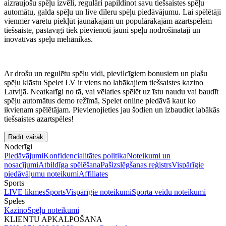
aizraujošu spēļu izvēli, regulāri papildinot savu tiešsaistes spēļu
automātu, galda spēļu un live dīleru spēļu piedāvājumu. Lai spēlētāji
vienmēr varētu piekļūt jaunākajām un populārākajām azartspēlēm
tiešsaistē, pastāvīgi tiek pievienoti jauni spēļu nodrošinātāji un
inovatīvas spēļu mehānikas.
Ar drošu un regulētu spēļu vidi, pievilcīgiem bonusiem un plašu
spēļu klāstu Spelet LV ir viens no labākajiem tiešsaistes kazino
Latvijā. Neatkarīgi no tā, vai vēlaties spēlēt uz īstu naudu vai baudīt
spēļu automātus demo režīmā, Spelet online piedāvā kaut ko
ikvienam spēlētājam. Pievienojieties jau šodien un izbaudiet labākās
tiešsaistes azartspēles!
Rādīt vairāk
Noderīgi
Piedāvājumi
Konfidencialitātes politika
Noteikumi un
nosacījumi
Atbildīga spēlēšana
Pašizslēgšanas reģistrs
Vispārīgie
piedāvājumu noteikumi
Affiliates
Sports
LIVE likmes
Sports
Vispārīgie noteikumi
Sporta veidu noteikumi
Spēles
Kazino
Spēļu noteikumi
KLIENTU APKALPOŠANA