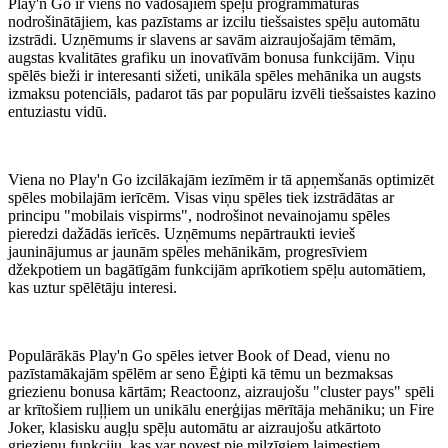
Play'n Go ir viens no vadošajiem spēļu programmatūras
nodrošinātājiem, kas pazīstams ar izcilu tiešsaistes spēļu automātu
izstrādi. Uzņēmums ir slavens ar savām aizraujošajām tēmām,
augstas kvalitātes grafiku un inovatīvām bonusa funkcijām. Viņu
spēlēs bieži ir interesanti sižeti, unikāla spēles mehānika un augsts
izmaksu potenciāls, padarot tās par populāru izvēli tiešsaistes kazino
entuziastu vidū.
Viena no Play'n Go izcilākajām iezīmēm ir tā apņemšanās optimizēt
spēles mobilajām ierīcēm. Visas viņu spēles tiek izstrādātas ar
principu "mobilais vispirms", nodrošinot nevainojamu spēles
pieredzi dažādās ierīcēs. Uzņēmums nepārtraukti ievieš
jauninājumus ar jaunām spēles mehānikām, progresīviem
džekpotiem un bagātīgām funkcijām aprīkotiem spēļu automātiem,
kas uztur spēlētāju interesi.
Populārākās Play'n Go spēles ietver Book of Dead, vienu no
pazīstamākajām spēlēm ar seno Ēģipti kā tēmu un bezmaksas
griezienu bonusa kārtām; Reactoonz, aizraujošu "cluster pays" spēli
ar krītošiem ruļļiem un unikālu enerģijas mērītāja mehāniku; un Fire
Joker, klasisku augļu spēļu automātu ar aizraujošu atkārtoto
griezienu funkciju, kas var novest pie milzīgiem laimestiem.