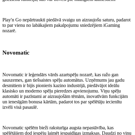
Play'n Go nepārtraukti piedāvā svaigu un aizraujošu saturu, padarot
to par vienu no labākajiem pakalpojumu sniedzējiem iGaming
nozarē.
Novomatic
Novomatic ir leģendārs vārds azartspēļu nozarē, kas ražo gan
sauszemes, gan tiešsaistes spēļu automātus. Uzņēmums jau gadu
desmitiem ir bijis pionieris kazino industrijā, piedāvājot ideālu
klasisko un moderno spēļu pieredzes apvienojumu. Viņu spēļu
automāti ir pazīstami ar aizraujošām tēmām, inovatīvām funkcijām
un ienesīgām bonusa kārtām, padarot tos par spēlētāju iecienītu
izvēli visā pasaulē.
Novomatic spēlēm bieži raksturīga augsta nepastāvība, kas
spēlētājiem dod iespēju laimēt iespaidīgas izmaksas. Daudzi no viņu