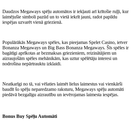
Daudzos Megaways spēļu automātos ir iekļauti arī krītošie ruļļi, kur
laimējušie simboli pazūd un to vietā iekrīt jauni, radot papildu
iespējas uzvarēt vienā griezienā.
Populārākās Megaways spēles, kas pieejamas Spelet Casino, ietver
Bonanza Megaways un Big Bass Bonanza Megaways. Šīs spēles ir
bagātīgi aprīkotas ar bezmaksas griezieniem, reizinātājiem un
aizraujošām spēles mehānikām, kas uztur spēlētāju interesi un
nodrošina nepārtrauktu izklaidi.
Neatkarīgi no tā, vai vēlaties laimēt lielus laimestus vai vienkārši
baudīt šo spēļu neparedzamo raksturu, Megaways spēļu automāti
piedāvā bezgalīgu aizrautību un ievērojamas laimesta iespējas.
Bonus Buy Spēļu Automāti