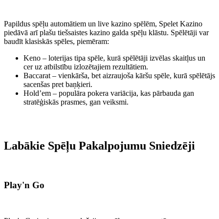
Papildus spēļu automātiem un live kazino spēlēm, Spelet Kazino
piedāvā arī plašu tiešsaistes kazino galda spēļu klāstu. Spēlētāji var
baudīt klasiskās spēles, piemēram:
Keno – loterijas tipa spēle, kurā spēlētāji izvēlas skaitļus un
cer uz atbilstību izlozētajiem rezultātiem.
Baccarat – vienkārša, bet aizraujoša kāršu spēle, kurā spēlētājs
sacenšas pret baņķieri.
Hold’em – populāra pokera variācija, kas pārbauda gan
stratēģiskās prasmes, gan veiksmi.
Labākie Spēļu Pakalpojumu Sniedzēji
Play'n Go