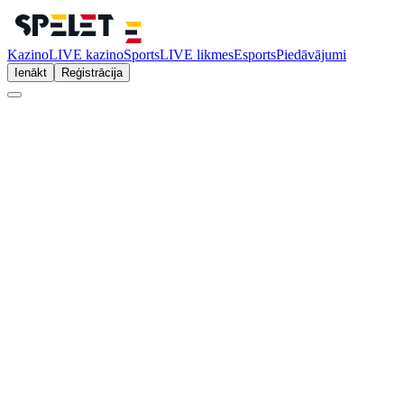
Kazino
LIVE kazino
Sports
LIVE likmes
Esports
Piedāvājumi
Ienākt
Reģistrācija