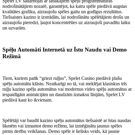
Spelet LV sadarbojas ar labākajiem spēļu programmatūras
nodrošinātājiem nozarē, garantējot, ka katra spēle piedāvā augstas
kvalitātes grafiku, aizraujošu spēles gaitu un godīgus rezultātus.
Tiešsaistes kazino ir izstrādāts, lai nodrošinātu spēlētājiem drošu un
aizraujošu pieredzi, ļaujot koncentrēties uz aizraujoši pavadītu laiku
un uzvarām.
Spēļu Automāti Internetā uz Īstu Naudu vai Demo
Režīmā
Tiem, kuriem patīk “griezt ruļļus”, Spelet Casino piedāvā plašu
spēļu automātu klāstu. Neatkarīgi no tā, vai meklējat klasiskus trīs
ruļļu kazino spēļu automātus vai modernus video spēļu automātus ar
iespaidīgām animācijām un daudzām izmaksu līnijām, Spelet LV
piedāvā kaut ko ikvienam.
Spēlētāji var baudīt kazino spēļu automātus tiešsaistē ar īstas naudas
likmēm vai izmantot demo režīmu, lai izmēģinātu jaunus spēles
pirms derību veikšanas. Demo spēle ir lielisks veids, kā jaunie