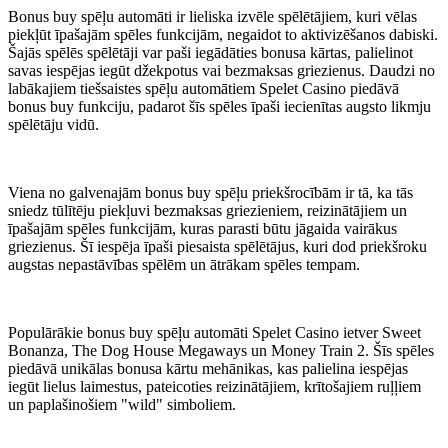
Bonus buy spēļu automāti ir lieliska izvēle spēlētājiem, kuri vēlas
piekļūt īpašajām spēles funkcijām, negaidot to aktivizēšanos dabiski.
Šajās spēlēs spēlētāji var paši iegādāties bonusa kārtas, palielinot
savas iespējas iegūt džekpotus vai bezmaksas griezienus. Daudzi no
labākajiem tiešsaistes spēļu automātiem Spelet Casino piedāvā
bonus buy funkciju, padarot šīs spēles īpaši iecienītas augsto likmju
spēlētāju vidū.
Viena no galvenajām bonus buy spēļu priekšrocībām ir tā, ka tās
sniedz tūlītēju piekļuvi bezmaksas griezieniem, reizinātājiem un
īpašajām spēles funkcijām, kuras parasti būtu jāgaida vairākus
griezienus. Šī iespēja īpaši piesaista spēlētājus, kuri dod priekšroku
augstas nepastāvības spēlēm un ātrākam spēles tempam.
Populārākie bonus buy spēļu automāti Spelet Casino ietver Sweet
Bonanza, The Dog House Megaways un Money Train 2. Šīs spēles
piedāvā unikālas bonusa kārtu mehānikas, kas palielina iespējas
iegūt lielus laimestus, pateicoties reizinātājiem, krītošajiem ruļļiem
un paplašinošiem "wild" simboliem.