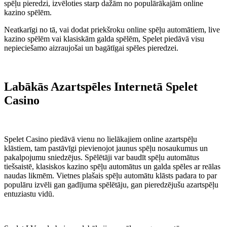
spēļu pieredzi, izvēloties starp dažām no populārākajām online
kazino spēlēm.
Neatkarīgi no tā, vai dodat priekšroku online spēļu automātiem, live
kazino spēlēm vai klasiskām galda spēlēm, Spelet piedāvā visu
nepieciešamo aizraujošai un bagātīgai spēles pieredzei.
Labākās Azartspēles Internetā Spelet
Casino
Spelet Casino piedāvā vienu no lielākajiem online azartspēļu
klāstiem, tam pastāvīgi pievienojot jaunus spēļu nosaukumus un
pakalpojumu sniedzējus. Spēlētāji var baudīt spēļu automātus
tiešsaistē, klasiskos kazino spēļu automātus un galda spēles ar reālas
naudas likmēm. Vietnes plašais spēļu automātu klāsts padara to par
populāru izvēli gan gadījuma spēlētāju, gan pieredzējušu azartspēļu
entuziastu vidū.