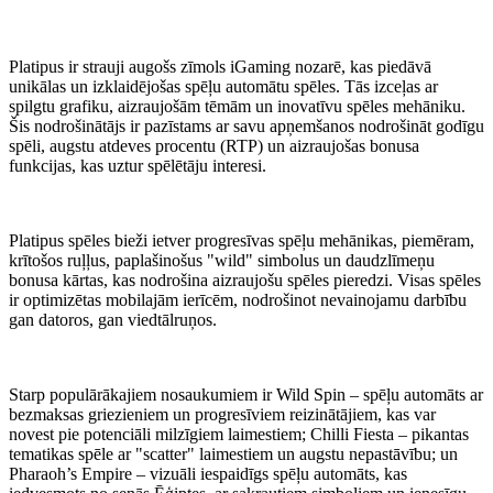
Platipus ir strauji augošs zīmols iGaming nozarē, kas piedāvā
unikālas un izklaidējošas spēļu automātu spēles. Tās izceļas ar
spilgtu grafiku, aizraujošām tēmām un inovatīvu spēles mehāniku.
Šis nodrošinātājs ir pazīstams ar savu apņemšanos nodrošināt godīgu
spēli, augstu atdeves procentu (RTP) un aizraujošas bonusa
funkcijas, kas uztur spēlētāju interesi.
Platipus spēles bieži ietver progresīvas spēļu mehānikas, piemēram,
krītošos ruļļus, paplašinošus "wild" simbolus un daudzlīmeņu
bonusa kārtas, kas nodrošina aizraujošu spēles pieredzi. Visas spēles
ir optimizētas mobilajām ierīcēm, nodrošinot nevainojamu darbību
gan datoros, gan viedtālruņos.
Starp populārākajiem nosaukumiem ir Wild Spin – spēļu automāts ar
bezmaksas griezieniem un progresīviem reizinātājiem, kas var
novest pie potenciāli milzīgiem laimestiem; Chilli Fiesta – pikantas
tematikas spēle ar "scatter" laimestiem un augstu nepastāvību; un
Pharaoh’s Empire – vizuāli iespaidīgs spēļu automāts, kas