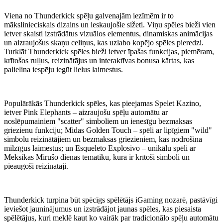
Viena no Thunderkick spēļu galvenajām iezīmēm ir to
mākslinieciskais dizains un ieskaujošie sižeti. Viņu spēles bieži vien
ietver skaisti izstrādātus vizuālos elementus, dinamiskas animācijas
un aizraujošus skaņu celiņus, kas uzlabo kopējo spēles pieredzi.
Turklāt Thunderkick spēles bieži ietver īpašas funkcijas, piemēram,
krītošos ruļļus, reizinātājus un interaktīvas bonusa kārtas, kas
palielina iespēju iegūt lielus laimestus.
Populārākās Thunderkick spēles, kas pieejamas Spelet Kazino,
ietver Pink Elephants – aizraujošu spēļu automātu ar
noslēpumainiem "scatter" simboliem un ienesīgu bezmaksas
griezienu funkciju; Midas Golden Touch – spēli ar lipīgiem "wild"
simbolu reizinātājiem un bezmaksas griezieniem, kas nodrošina
milzīgus laimestus; un Esqueleto Explosivo – unikālu spēli ar
Meksikas Mirušo dienas tematiku, kurā ir krītoši simboli un
pieaugoši reizinātāji.
Thunderkick turpina būt spēcīgs spēlētājs iGaming nozarē, pastāvīgi
ieviešot jauninājumus un izstrādājot jaunas spēles, kas piesaista
spēlētājus, kuri meklē kaut ko vairāk par tradicionālo spēļu automātu