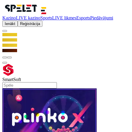
Kazino
LIVE kazino
Sports
LIVE likmes
Esports
Piedāvājumi
Ienākt
Reģistrācija
SmartSoft