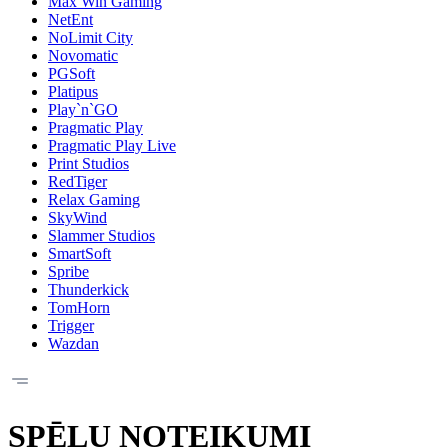
Max Win Gaming
NetEnt
NoLimit City
Novomatic
PGSoft
Platipus
Play`n`GO
Pragmatic Play
Pragmatic Play Live
Print Studios
RedTiger
Relax Gaming
SkyWind
Slammer Studios
SmartSoft
Spribe
Thunderkick
TomHorn
Trigger
Wazdan
SPĒĻU NOTEIKUMI