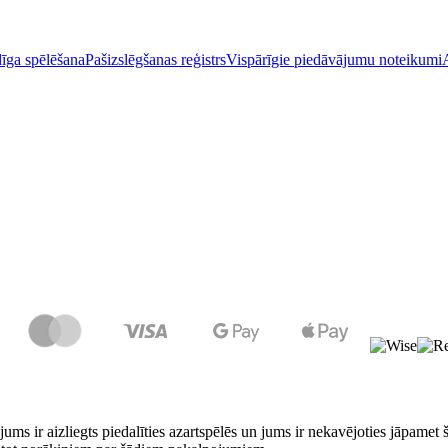
dīga spēlēšana
Pašizslēgšanas reģistrs
Vispārīgie piedāvājumu noteikumi
A
ms ir aizliegts piedalīties azartspēlēs un jums ir nekavējoties jāpamet šī